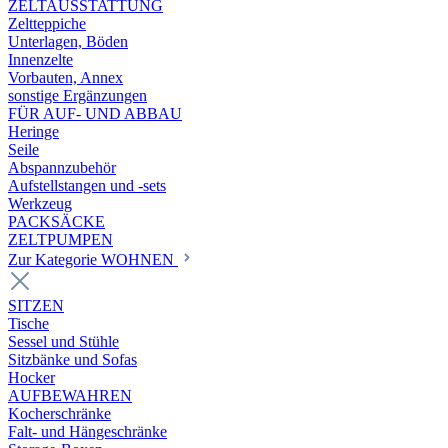
ZELTAUSSTATTUNG
Zeltteppiche
Unterlagen, Böden
Innenzelte
Vorbauten, Annex
sonstige Ergänzungen
FÜR AUF- UND ABBAU
Heringe
Seile
Abspannzubehör
Aufstellstangen und -sets
Werkzeug
PACKSÄCKE
ZELTPUMPEN
Zur Kategorie WOHNEN
SITZEN
Tische
Sessel und Stühle
Sitzbänke und Sofas
Hocker
AUFBEWAHREN
Kocherschränke
Falt- und Hängeschränke