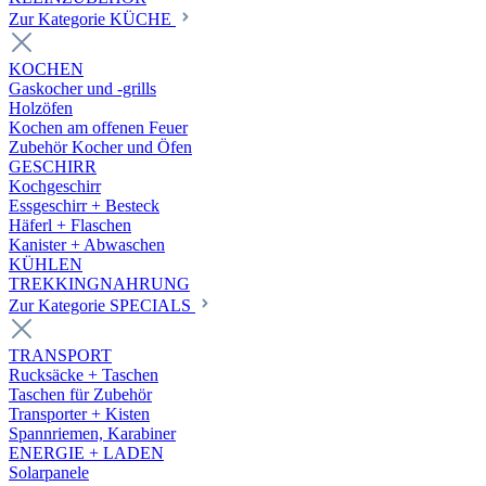
Zur Kategorie KÜCHE
KOCHEN
Gaskocher und -grills
Holzöfen
Kochen am offenen Feuer
Zubehör Kocher und Öfen
GESCHIRR
Kochgeschirr
Essgeschirr + Besteck
Häferl + Flaschen
Kanister + Abwaschen
KÜHLEN
TREKKINGNAHRUNG
Zur Kategorie SPECIALS
TRANSPORT
Rucksäcke + Taschen
Taschen für Zubehör
Transporter + Kisten
Spannriemen, Karabiner
ENERGIE + LADEN
Solarpanele