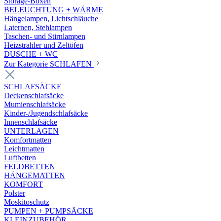
Storage-Boxen
BELEUCHTUNG + WÄRME
Hängelampen, Lichtschläuche
Laternen, Stehlampen
Taschen- und Stirnlampen
Heizstrahler und Zeltöfen
DUSCHE + WC
Zur Kategorie SCHLAFEN
SCHLAFSÄCKE
Deckenschlafsäcke
Mumienschlafsäcke
Kinder-/Jugendschlafsäcke
Innenschlafsäcke
UNTERLAGEN
Komfortmatten
Leichtmatten
Luftbetten
FELDBETTEN
HÄNGEMATTEN
KOMFORT
Polster
Moskitoschutz
PUMPEN + PUMPSÄCKE
KLEINZUBEHÖR