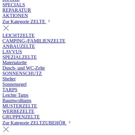
SPECIALS
REPARATUR
AKTIONEN
Zur Kategorie ZELTE
LEICHTZELTE
CAMPING-/FAMILIENZELTE
ANBAUZELTE
LAVVUS
SPEZIALZELTE
Materialzelte
Dusch- und WC-Zelte
SONNENSCHUTZ
Shelter
Sonnensegel
TARPS
Leichte Tarps
Baumwolltarps
MUSTERZELTE
WERBEZELTE
GRUPPENZELTE
Zur Kategorie ZELTZUBEHÖR