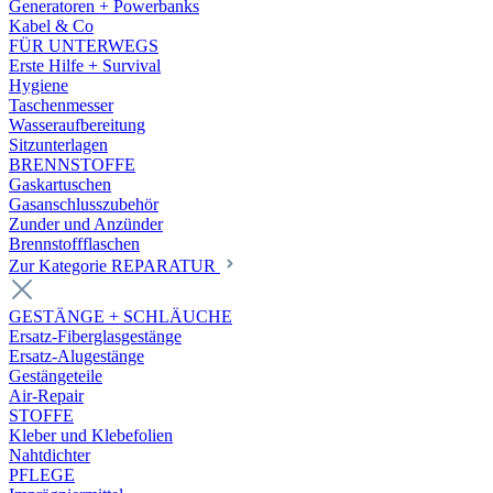
Generatoren + Powerbanks
Kabel & Co
FÜR UNTERWEGS
Erste Hilfe + Survival
Hygiene
Taschenmesser
Wasseraufbereitung
Sitzunterlagen
BRENNSTOFFE
Gaskartuschen
Gasanschlusszubehör
Zunder und Anzünder
Brennstoffflaschen
Zur Kategorie REPARATUR
GESTÄNGE + SCHLÄUCHE
Ersatz-Fiberglasgestänge
Ersatz-Alugestänge
Gestängeteile
Air-Repair
STOFFE
Kleber und Klebefolien
Nahtdichter
PFLEGE