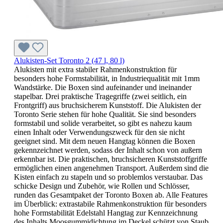
Alukisten-Set Toronto 2 (47 l, 80 l)
Alukisten mit extra stabiler Rahmenkonstruktion für
besonders hohe Formstabilität, in Industriequalität mit 1mm
Wandstärke. Die Boxen sind aufeinander und ineinander
stapelbar. Drei praktische Tragegriffe (zwei seitlich, ein
Frontgriff) aus bruchsicherem Kunststoff. Die Alukisten der
Toronto Serie stehen für hohe Qualität. Sie sind besonders
formstabil und solide verarbeitet, so gibt es nahezu kaum
einen Inhalt oder Verwendungszweck für den sie nicht
geeignet sind. Mit dem neuen Hangtag können die Boxen
gekennzeichnet werden, sodass der Inhalt schon von außern
erkennbar ist. Die praktischen, bruchsicheren Kunststoffgriffe
ermöglichen einen angenehmen Transport. Außerdem sind die
Kisten einfach zu stapeln und so problemlos verstaubar. Das
schicke Design und Zubehör, wie Rollen und Schlösser,
runden das Gesamtpaket der Toronto Boxen ab. Alle Features
im Überblick: extrastabile Rahmenkonstruktion für besonders
hohe Formstabilität Edelstahl Hangtag zur Kennzeichnung
des Inhalts Moosgummidichtung im Deckel schützt von Staub