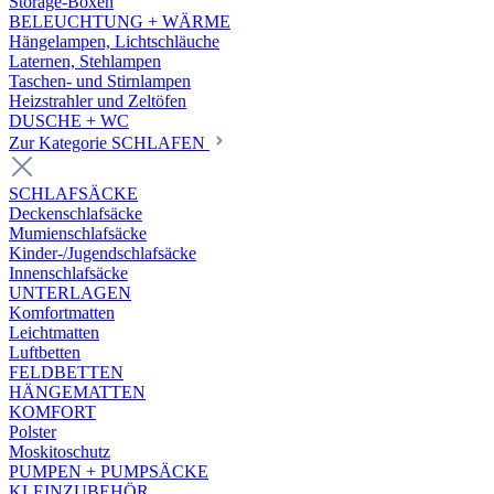
Storage-Boxen
BELEUCHTUNG + WÄRME
Hängelampen, Lichtschläuche
Laternen, Stehlampen
Taschen- und Stirnlampen
Heizstrahler und Zeltöfen
DUSCHE + WC
Zur Kategorie SCHLAFEN
SCHLAFSÄCKE
Deckenschlafsäcke
Mumienschlafsäcke
Kinder-/Jugendschlafsäcke
Innenschlafsäcke
UNTERLAGEN
Komfortmatten
Leichtmatten
Luftbetten
FELDBETTEN
HÄNGEMATTEN
KOMFORT
Polster
Moskitoschutz
PUMPEN + PUMPSÄCKE
KLEINZUBEHÖR