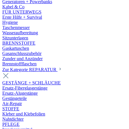
Generatoren + Powerbanks
Kabel & Co
FÜR UNTERWEGS
Erste Hilfe + Survival
Hygiene
Taschenmesser
Wasseraufbereitung
Sitzunterlagen
BRENNSTOFFE
Gaskartuschen
Gasanschlusszubehör
Zunder und Anzünder
Brennstoffflaschen
Zur Kategorie REPARATUR
GESTÄNGE + SCHLÄUCHE
Ersatz-Fiberglasgestänge
Ersatz-Alugestänge
Gestängeteile
Air-Repair
STOFFE
Kleber und Klebefolien
Nahtdichter
PFLEGE