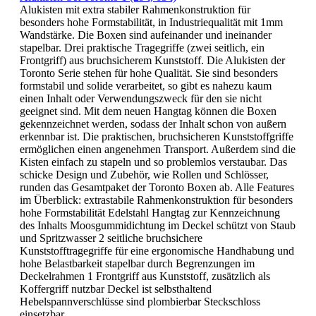
Alukisten mit extra stabiler Rahmenkonstruktion für
besonders hohe Formstabilität, in Industriequalität mit 1mm
Wandstärke. Die Boxen sind aufeinander und ineinander
stapelbar. Drei praktische Tragegriffe (zwei seitlich, ein
Frontgriff) aus bruchsicherem Kunststoff. Die Alukisten der
Toronto Serie stehen für hohe Qualität. Sie sind besonders
formstabil und solide verarbeitet, so gibt es nahezu kaum
einen Inhalt oder Verwendungszweck für den sie nicht
geeignet sind. Mit dem neuen Hangtag können die Boxen
gekennzeichnet werden, sodass der Inhalt schon von außern
erkennbar ist. Die praktischen, bruchsicheren Kunststoffgriffe
ermöglichen einen angenehmen Transport. Außerdem sind die
Kisten einfach zu stapeln und so problemlos verstaubar. Das
schicke Design und Zubehör, wie Rollen und Schlösser,
runden das Gesamtpaket der Toronto Boxen ab. Alle Features
im Überblick: extrastabile Rahmenkonstruktion für besonders
hohe Formstabilität Edelstahl Hangtag zur Kennzeichnung
des Inhalts Moosgummidichtung im Deckel schützt von Staub
und Spritzwasser 2 seitliche bruchsichere
Kunststofftragegriffe für eine ergonomische Handhabung und
hohe Belastbarkeit stapelbar durch Begrenzungen im
Deckelrahmen 1 Frontgriff aus Kunststoff, zusätzlich als
Koffergriff nutzbar Deckel ist selbsthaltend
Hebelspannverschlüsse sind plombierbar Steckschloss
einsetzbar