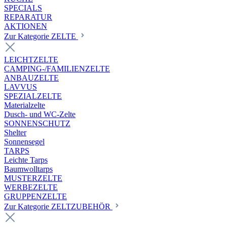
SPECIALS
REPARATUR
AKTIONEN
Zur Kategorie ZELTE
LEICHTZELTE
CAMPING-/FAMILIENZELTE
ANBAUZELTE
LAVVUS
SPEZIALZELTE
Materialzelte
Dusch- und WC-Zelte
SONNENSCHUTZ
Shelter
Sonnensegel
TARPS
Leichte Tarps
Baumwolltarps
MUSTERZELTE
WERBEZELTE
GRUPPENZELTE
Zur Kategorie ZELTZUBEHÖR