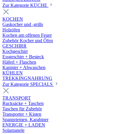
Zur Kategorie KÜCHE
KOCHEN
Gaskocher und -grills
Holzöfen
Kochen am offenen Feuer
Zubehör Kocher und Öfen
GESCHIRR
Kochgeschirr
Essgeschirr + Besteck
Häferl + Flaschen
Kanister + Abwaschen
KÜHLEN
TREKKINGNAHRUNG
Zur Kategorie SPECIALS
TRANSPORT
Rucksäcke + Taschen
Taschen für Zubehör
Transporter + Kisten
Spannriemen, Karabiner
ENERGIE + LADEN
Solarpanele