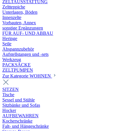
ZELTAUSSTATTUNG
Zeltteppiche
Unterlagen, Böden
Innenzelte
Vorbauten, Annex
sonstige Ergänzungen
FÜR AUF- UND ABBAU
Heringe
Seile
Abspannzubehör
Aufstellstangen und -sets
Werkzeug
PACKSÄCKE
ZELTPUMPEN
Zur Kategorie WOHNEN
SITZEN
Tische
Sessel und Stühle
Sitzbänke und Sofas
Hocker
AUFBEWAHREN
Kocherschränke
Falt- und Hängeschränke