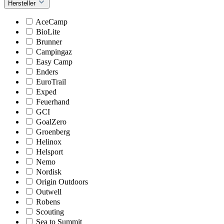
Hersteller
AceCamp
BioLite
Brunner
Campingaz
Easy Camp
Enders
EuroTrail
Exped
Feuerhand
GCI
GoalZero
Groenberg
Helinox
Helsport
Nemo
Nordisk
Origin Outdoors
Outwell
Robens
Scouting
Sea to Summit