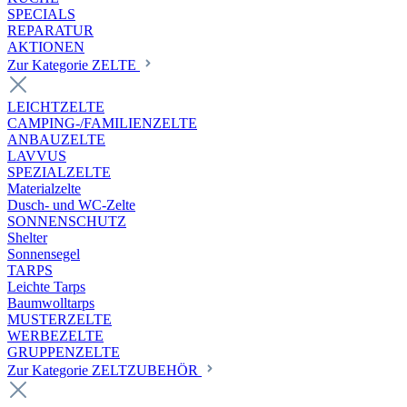
SPECIALS
REPARATUR
AKTIONEN
Zur Kategorie ZELTE
LEICHTZELTE
CAMPING-/FAMILIENZELTE
ANBAUZELTE
LAVVUS
SPEZIALZELTE
Materialzelte
Dusch- und WC-Zelte
SONNENSCHUTZ
Shelter
Sonnensegel
TARPS
Leichte Tarps
Baumwolltarps
MUSTERZELTE
WERBEZELTE
GRUPPENZELTE
Zur Kategorie ZELTZUBEHÖR