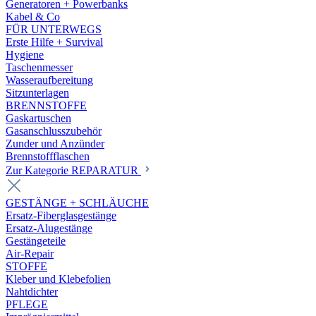
Generatoren + Powerbanks
Kabel & Co
FÜR UNTERWEGS
Erste Hilfe + Survival
Hygiene
Taschenmesser
Wasseraufbereitung
Sitzunterlagen
BRENNSTOFFE
Gaskartuschen
Gasanschlusszubehör
Zunder und Anzünder
Brennstoffflaschen
Zur Kategorie REPARATUR
GESTÄNGE + SCHLÄUCHE
Ersatz-Fiberglasgestänge
Ersatz-Alugestänge
Gestängeteile
Air-Repair
STOFFE
Kleber und Klebefolien
Nahtdichter
PFLEGE