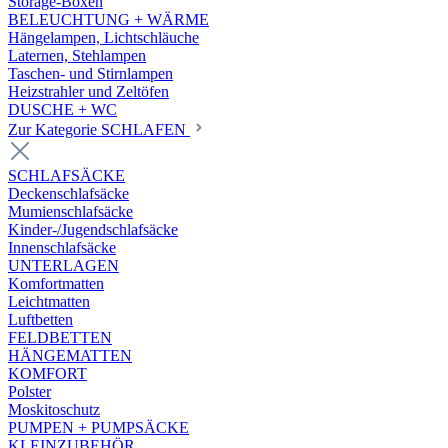
Storage-Boxen
BELEUCHTUNG + WÄRME
Hängelampen, Lichtschläuche
Laternen, Stehlampen
Taschen- und Stirnlampen
Heizstrahler und Zeltöfen
DUSCHE + WC
Zur Kategorie SCHLAFEN
SCHLAFSÄCKE
Deckenschlafsäcke
Mumienschlafsäcke
Kinder-/Jugendschlafsäcke
Innenschlafsäcke
UNTERLAGEN
Komfortmatten
Leichtmatten
Luftbetten
FELDBETTEN
HÄNGEMATTEN
KOMFORT
Polster
Moskitoschutz
PUMPEN + PUMPSÄCKE
KLEINZUBEHÖR