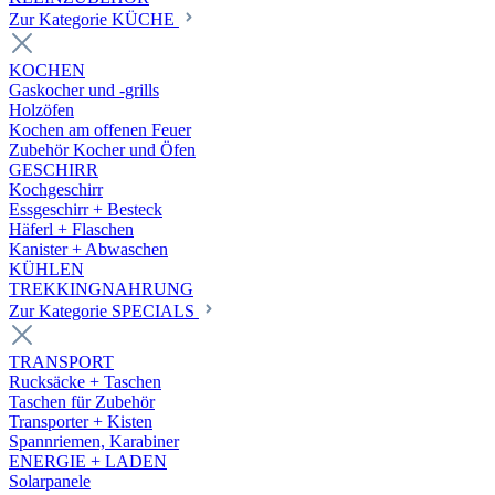
Zur Kategorie KÜCHE
KOCHEN
Gaskocher und -grills
Holzöfen
Kochen am offenen Feuer
Zubehör Kocher und Öfen
GESCHIRR
Kochgeschirr
Essgeschirr + Besteck
Häferl + Flaschen
Kanister + Abwaschen
KÜHLEN
TREKKINGNAHRUNG
Zur Kategorie SPECIALS
TRANSPORT
Rucksäcke + Taschen
Taschen für Zubehör
Transporter + Kisten
Spannriemen, Karabiner
ENERGIE + LADEN
Solarpanele