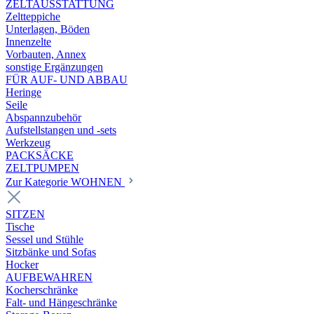
ZELTAUSSTATTUNG
Zeltteppiche
Unterlagen, Böden
Innenzelte
Vorbauten, Annex
sonstige Ergänzungen
FÜR AUF- UND ABBAU
Heringe
Seile
Abspannzubehör
Aufstellstangen und -sets
Werkzeug
PACKSÄCKE
ZELTPUMPEN
Zur Kategorie WOHNEN
SITZEN
Tische
Sessel und Stühle
Sitzbänke und Sofas
Hocker
AUFBEWAHREN
Kocherschränke
Falt- und Hängeschränke