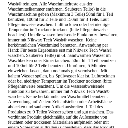
Wash® reinigen. Alle Waschmittelreste aus der
Waschmittelkammer entfernen. Sauberen Teil(e) in die
Waschmaschine geben (Maximum 3 Teile) 50ml für 1 Teil
benutzen, 100ml für 2 Teile und 150ml für 3 Teile. Laut
Pflegehinweise waschen. Lufttrocknen oder bei niedriger
Temperatur im Trockner trocknen (bitte Pflegehinweise
beachten). Um die wasserabweisende Funktion zu bewahren,
immer mit Nikwax Tech Wash® waschen. Keine
herkömmlichen Waschmittel benutzen. Anwendung per
Hand: Für beste Ergebnisse erst mit Nikwax Tech Wash®
waschen. Sauberen Teil(e) in 6L handwarmen Wasser im
Waschbecken oder Eimer tauchen. 50ml für 1 Teil benutzen
und 100ml für 2 Teile benutzen. Umrühren, 5 Minuten
einweichen lassen, dann nochmals gut vermischen. Mit
kaltem Wasser spülen, bis Spülwasser klar ist. Lufttrocknen
oder bei niedriger Temperatur im Trockner trocknen (bitte
Pflegehinweise beachten). Um die wasserabweisende
Funktion zu bewahren, immer mit Nikwax Tech Wash®
waschen. Keine herkömmlichen Waschmittel benutzen.
Anwendung auf Zelten: Zelt aufstellen oder Arbeitsfläche
abdecken und sauberen Artikel ausbreiten. 1 Teil des
Produktes zu 9 Teilen Wasser geben und gut mischen. Das
verdünnte Produkt gleichmäßig auf die Außenseite von
feuchten oder trockenen Materialien aufpinseln oder mit
einem Schwamm auftragen (sicherstellen, dass das Produkt