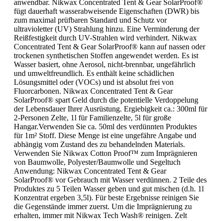
anwendbar. Nikwax Concentrated Tent & Gear SolarProof®
fügt dauerhaft wasserabweisende Eigenschaften (DWR) bis
zum maximal prüfbaren Standard und Schutz vor
ultravioletter (UV) Strahlung hinzu. Eine Verminderung der
Reißfestigkeit durch UV-Strahlen wird verhindert. Nikwax
Concentrated Tent & Gear SolarProof® kann auf nassen oder
trockenen synthetischen Stoffen angewendet werden. Es ist
Wasser basiert, ohne Aerosol, nicht-brennbar, ungefährlich
und umweltfreundlich. Es enthält keine schädlichen
Lösungsmittel oder (VOCs) und ist absolut frei von
Fluorcarbonen. Nikwax Concentrated Tent & Gear
SolarProof® spart Geld durch die potentielle Verdoppelung
der Lebensdauer Ihrer Ausrüstung. Ergiebigkeit ca.: 300ml für
2-Personen Zelte, 1l für Familienzelte, 5l für große
Hangar.Verwenden Sie ca. 50ml des verdünnten Produktes
für 1m² Stoff. Diese Menge ist eine ungefähre Angabe und
abhängig vom Zustand des zu behandelnden Materials.
Verwenden Sie Nikwax Cotton Proof™ zum Imprägnieren
von Baumwolle, Polyester/Baumwolle und Segeltuch
Anwendung: Nikwax Concentrated Tent & Gear
SolarProof® vor Gebrauch mit Wasser verdünnen. 2 Teile des
Produktes zu 5 Teilen Wasser geben und gut mischen (d.h. 1l
Konzentrat ergeben 3,5l). Für beste Ergebnisse reinigen Sie
die Gegenstände immer zuerst. Um die Imprägnierung zu
erhalten, immer mit Nikwax Tech Wash® reinigen. Zelt