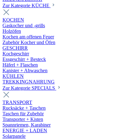
Zur Kategorie KÜCHE
KOCHEN
Gaskocher und -grills
Holzöfen
Kochen am offenen Feuer
Zubehör Kocher und Öfen
GESCHIRR
Kochgeschirr
Essgeschirr + Besteck
Häferl + Flaschen
Kanister + Abwaschen
KÜHLEN
TREKKINGNAHRUNG
Zur Kategorie SPECIALS
TRANSPORT
Rucksäcke + Taschen
Taschen für Zubehör
Transporter + Kisten
Spannriemen, Karabiner
ENERGIE + LADEN
Solarpanele