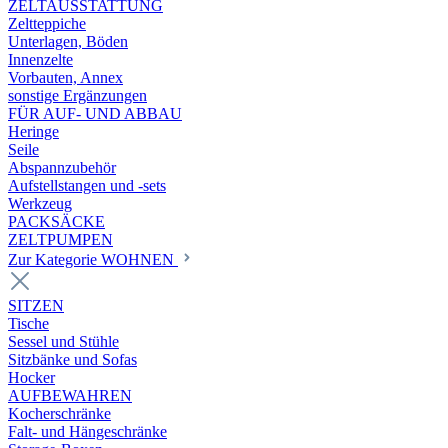
ZELTAUSSTATTUNG
Zeltteppiche
Unterlagen, Böden
Innenzelte
Vorbauten, Annex
sonstige Ergänzungen
FÜR AUF- UND ABBAU
Heringe
Seile
Abspannzubehör
Aufstellstangen und -sets
Werkzeug
PACKSÄCKE
ZELTPUMPEN
Zur Kategorie WOHNEN
SITZEN
Tische
Sessel und Stühle
Sitzbänke und Sofas
Hocker
AUFBEWAHREN
Kocherschränke
Falt- und Hängeschränke