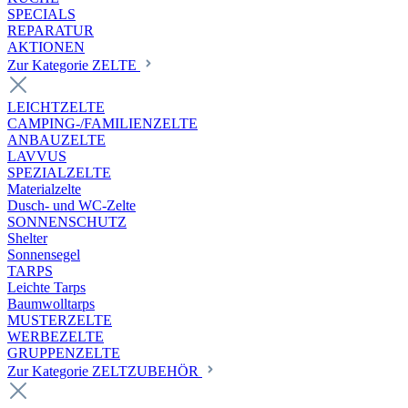
SPECIALS
REPARATUR
AKTIONEN
Zur Kategorie ZELTE
LEICHTZELTE
CAMPING-/FAMILIENZELTE
ANBAUZELTE
LAVVUS
SPEZIALZELTE
Materialzelte
Dusch- und WC-Zelte
SONNENSCHUTZ
Shelter
Sonnensegel
TARPS
Leichte Tarps
Baumwolltarps
MUSTERZELTE
WERBEZELTE
GRUPPENZELTE
Zur Kategorie ZELTZUBEHÖR