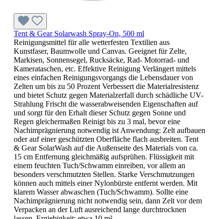
Tent & Gear Solarwash Spray-On, 500 ml
Reinigungsmittel für alle wetterfesten Textilien aus
Kunstfaser, Baumwolle und Canvas. Geeignet für Zelte,
Markisen, Sonnensegel, Rucksäcke, Rad- Motorrad- und
Kamerataschen, etc. Effektive Reinigung Verlängert mittels
eines einfachen Reinigungsvorgangs die Lebensdauer von
Zelten um bis zu 50 Prozent Verbessert die Materialresistenz
und bietet Schutz gegen Materialzerfall durch schädliche UV-
Strahlung Frischt die wasserabweisenden Eigenschaften auf
und sorgt für den Erhalt dieser Schutz gegen Sonne und
Regen gleichermaßen Reinigt bis zu 3 mal, bevor eine
Nachimprägnierung notwendig ist Anwendung: Zelt aufbauen
oder auf einer geschützten Oberfläche flach ausbreiten. Tent
& Gear SolarWash auf die Außenseite des Materials von ca.
15 cm Entfernung gleichmäßig aufsprühen. Flüssigkeit mit
einem feuchten Tuch/Schwamm einreiben, vor allem an
besonders verschmutzten Stellen. Starke Verschmutzungen
können auch mittels einer Nylonbürste entfernt werden. Mit
klarem Wasser abwaschen (Tuch/Schwamm). Sollte eine
Nachimprägnierung nicht notwendig sein, dann Zelt vor dem
Verpacken an der Luft ausreichend lange durchtrocknen
lassen. Ergiebigkeit: etwa 10 m²