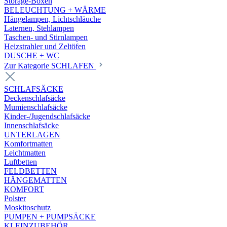
Storage-Boxen
BELEUCHTUNG + WÄRME
Hängelampen, Lichtschläuche
Laternen, Stehlampen
Taschen- und Stirnlampen
Heizstrahler und Zeltöfen
DUSCHE + WC
Zur Kategorie SCHLAFEN
SCHLAFSÄCKE
Deckenschlafsäcke
Mumienschlafsäcke
Kinder-/Jugendschlafsäcke
Innenschlafsäcke
UNTERLAGEN
Komfortmatten
Leichtmatten
Luftbetten
FELDBETTEN
HÄNGEMATTEN
KOMFORT
Polster
Moskitoschutz
PUMPEN + PUMPSÄCKE
KLEINZUBEHÖR