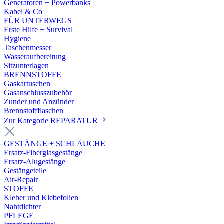
Generatoren + Powerbanks
Kabel & Co
FÜR UNTERWEGS
Erste Hilfe + Survival
Hygiene
Taschenmesser
Wasseraufbereitung
Sitzunterlagen
BRENNSTOFFE
Gaskartuschen
Gasanschlusszubehör
Zunder und Anzünder
Brennstoffflaschen
Zur Kategorie REPARATUR
GESTÄNGE + SCHLÄUCHE
Ersatz-Fiberglasgestänge
Ersatz-Alugestänge
Gestängeteile
Air-Repair
STOFFE
Kleber und Klebefolien
Nahtdichter
PFLEGE