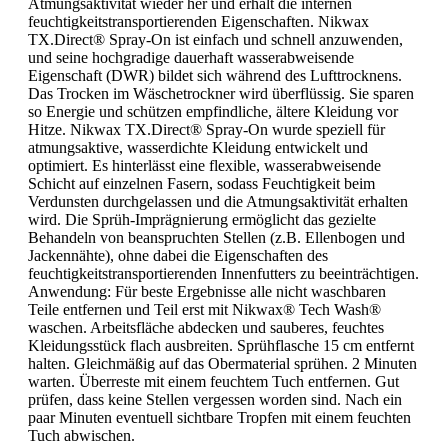
Atmungsaktivität wieder her und erhält die internen
feuchtigkeitstransportierenden Eigenschaften. Nikwax
TX.Direct® Spray-On ist einfach und schnell anzuwenden,
und seine hochgradige dauerhaft wasserabweisende
Eigenschaft (DWR) bildet sich während des Lufttrocknens.
Das Trocken im Wäschetrockner wird überflüssig. Sie sparen
so Energie und schützen empfindliche, ältere Kleidung vor
Hitze. Nikwax TX.Direct® Spray-On wurde speziell für
atmungsaktive, wasserdichte Kleidung entwickelt und
optimiert. Es hinterlässt eine flexible, wasserabweisende
Schicht auf einzelnen Fasern, sodass Feuchtigkeit beim
Verdunsten durchgelassen und die Atmungsaktivität erhalten
wird. Die Sprüh-Imprägnierung ermöglicht das gezielte
Behandeln von beanspruchten Stellen (z.B. Ellenbogen und
Jackennähte), ohne dabei die Eigenschaften des
feuchtigkeitstransportierenden Innenfutters zu beeinträchtigen.
Anwendung: Für beste Ergebnisse alle nicht waschbaren
Teile entfernen und Teil erst mit Nikwax® Tech Wash®
waschen. Arbeitsfläche abdecken und sauberes, feuchtes
Kleidungsstück flach ausbreiten. Sprühflasche 15 cm entfernt
halten. Gleichmäßig auf das Obermaterial sprühen. 2 Minuten
warten. Überreste mit einem feuchtem Tuch entfernen. Gut
prüfen, dass keine Stellen vergessen worden sind. Nach ein
paar Minuten eventuell sichtbare Tropfen mit einem feuchten
Tuch abwischen.