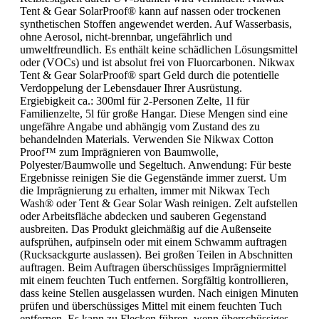
Tent & Gear SolarProof® kann auf nassen oder trockenen
synthetischen Stoffen angewendet werden. Auf Wasserbasis,
ohne Aerosol, nicht-brennbar, ungefährlich und
umweltfreundlich. Es enthält keine schädlichen Lösungsmittel
oder (VOCs) und ist absolut frei von Fluorcarbonen. Nikwax
Tent & Gear SolarProof® spart Geld durch die potentielle
Verdoppelung der Lebensdauer Ihrer Ausrüstung.
Ergiebigkeit ca.: 300ml für 2-Personen Zelte, 1l für
Familienzelte, 5l für große Hangar. Diese Mengen sind eine
ungefähre Angabe und abhängig vom Zustand des zu
behandelnden Materials. Verwenden Sie Nikwax Cotton
Proof™ zum Imprägnieren von Baumwolle,
Polyester/Baumwolle und Segeltuch. Anwendung: Für beste
Ergebnisse reinigen Sie die Gegenstände immer zuerst. Um
die Imprägnierung zu erhalten, immer mit Nikwax Tech
Wash® oder Tent & Gear Solar Wash reinigen. Zelt aufstellen
oder Arbeitsfläche abdecken und sauberen Gegenstand
ausbreiten. Das Produkt gleichmäßig auf die Außenseite
aufsprühen, aufpinseln oder mit einem Schwamm auftragen
(Rucksackgurte auslassen). Bei großen Teilen in Abschnitten
auftragen. Beim Auftragen überschüssiges Imprägniermittel
mit einem feuchten Tuch entfernen. Sorgfältig kontrollieren,
dass keine Stellen ausgelassen wurden. Nach einigen Minuten
prüfen und überschüssiges Mittel mit einem feuchten Tuch
entfernen. Es kann zu Flecken führen, wenn überschüssiges