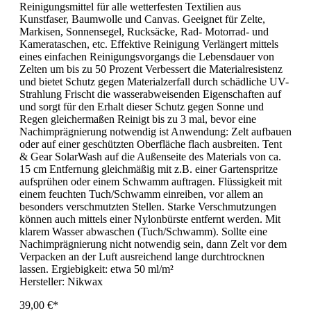
Reinigungsmittel für alle wetterfesten Textilien aus
Kunstfaser, Baumwolle und Canvas. Geeignet für Zelte,
Markisen, Sonnensegel, Rucksäcke, Rad- Motorrad- und
Kamerataschen, etc. Effektive Reinigung Verlängert mittels
eines einfachen Reinigungsvorgangs die Lebensdauer von
Zelten um bis zu 50 Prozent Verbessert die Materialresistenz
und bietet Schutz gegen Materialzerfall durch schädliche UV-
Strahlung Frischt die wasserabweisenden Eigenschaften auf
und sorgt für den Erhalt dieser Schutz gegen Sonne und
Regen gleichermaßen Reinigt bis zu 3 mal, bevor eine
Nachimprägnierung notwendig ist Anwendung: Zelt aufbauen
oder auf einer geschützten Oberfläche flach ausbreiten. Tent
& Gear SolarWash auf die Außenseite des Materials von ca.
15 cm Entfernung gleichmäßig mit z.B. einer Gartenspritze
aufsprühen oder einem Schwamm auftragen. Flüssigkeit mit
einem feuchten Tuch/Schwamm einreiben, vor allem an
besonders verschmutzten Stellen. Starke Verschmutzungen
können auch mittels einer Nylonbürste entfernt werden. Mit
klarem Wasser abwaschen (Tuch/Schwamm). Sollte eine
Nachimprägnierung nicht notwendig sein, dann Zelt vor dem
Verpacken an der Luft ausreichend lange durchtrocknen
lassen. Ergiebigkeit: etwa 50 ml/m²
Hersteller:
Nikwax
39,00 €*