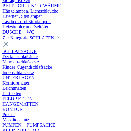
Storage-Boxen
BELEUCHTUNG + WÄRME
Hängelampen, Lichtschläuche
Laternen, Stehlampen
Taschen- und Stirnlampen
Heizstrahler und Zeltöfen
DUSCHE + WC
Zur Kategorie SCHLAFEN
SCHLAFSÄCKE
Deckenschlafsäcke
Mumienschlafsäcke
Kinder-/Jugendschlafsäcke
Innenschlafsäcke
UNTERLAGEN
Komfortmatten
Leichtmatten
Luftbetten
FELDBETTEN
HÄNGEMATTEN
KOMFORT
Polster
Moskitoschutz
PUMPEN + PUMPSÄCKE
KLEINZUBEHÖR