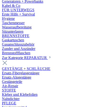
Generatoren + Powerbanks
Kabel & Co
FÜR UNTERWEGS
Erste Hilfe + Survival
Hygiene
Taschenmesser
Wasseraufbereitung
Sitzunterlagen
BRENNSTOFFE
Gaskartuschen
Gasanschlusszubehör
Zunder und Anzünder
Brennstoffflaschen
Zur Kategorie REPARATUR
GESTÄNGE + SCHLÄUCHE
Ersatz-Fiberglasgestänge
Ersatz-Alugestänge
Gestängeteile
Air-Repair
STOFFE
Kleber und Klebefolien
Nahtdichter
PFLEGE