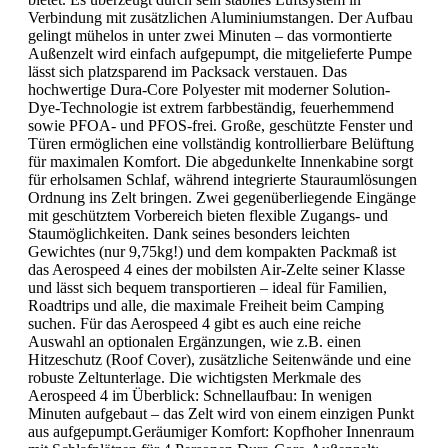
Verbindung mit zusätzlichen Aluminiumstangen. Der Aufbau
gelingt mühelos in unter zwei Minuten – das vormontierte
Außenzelt wird einfach aufgepumpt, die mitgelieferte Pumpe
lässt sich platzsparend im Packsack verstauen. Das
hochwertige Dura-Core Polyester mit moderner Solution-
Dye-Technologie ist extrem farbbeständig, feuerhemmend
sowie PFOA- und PFOS-frei. Große, geschützte Fenster und
Türen ermöglichen eine vollständig kontrollierbare Belüftung
für maximalen Komfort. Die abgedunkelte Innenkabine sorgt
für erholsamen Schlaf, während integrierte Stauraumlösungen
Ordnung ins Zelt bringen. Zwei gegenüberliegende Eingänge
mit geschütztem Vorbereich bieten flexible Zugangs- und
Staumöglichkeiten. Dank seines besonders leichten
Gewichtes (nur 9,75kg!) und dem kompakten Packmaß ist
das Aerospeed 4 eines der mobilsten Air-Zelte seiner Klasse
und lässt sich bequem transportieren – ideal für Familien,
Roadtrips und alle, die maximale Freiheit beim Camping
suchen. Für das Aerospeed 4 gibt es auch eine reiche
Auswahl an optionalen Ergänzungen, wie z.B. einen
Hitzeschutz (Roof Cover), zusätzliche Seitenwände und eine
robuste Zeltunterlage. Die wichtigsten Merkmale des
Aerospeed 4 im Überblick: Schnellaufbau: In wenigen
Minuten aufgebaut – das Zelt wird von einem einzigen Punkt
aus aufgepumpt.Geräumiger Komfort: Kopfhoher Innenraum