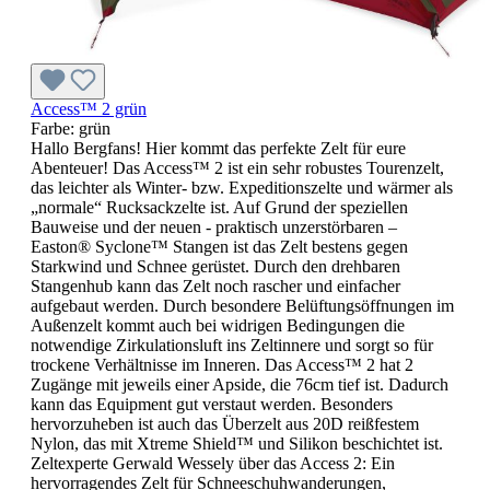
Access™ 2 grün
Farbe:
grün
Hallo Bergfans! Hier kommt das perfekte Zelt für eure
Abenteuer! Das Access™ 2 ist ein sehr robustes Tourenzelt,
das leichter als Winter- bzw. Expeditionszelte und wärmer als
„normale“ Rucksackzelte ist. Auf Grund der speziellen
Bauweise und der neuen - praktisch unzerstörbaren –
Easton® Syclone™ Stangen ist das Zelt bestens gegen
Starkwind und Schnee gerüstet. Durch den drehbaren
Stangenhub kann das Zelt noch rascher und einfacher
aufgebaut werden. Durch besondere Belüftungsöffnungen im
Außenzelt kommt auch bei widrigen Bedingungen die
notwendige Zirkulationsluft ins Zeltinnere und sorgt so für
trockene Verhältnisse im Inneren. Das Access™ 2 hat 2
Zugänge mit jeweils einer Apside, die 76cm tief ist. Dadurch
kann das Equipment gut verstaut werden. Besonders
hervorzuheben ist auch das Überzelt aus 20D reißfestem
Nylon, das mit Xtreme Shield™ und Silikon beschichtet ist.
Zeltexperte Gerwald Wessely über das Access 2: Ein
hervorragendes Zelt für Schneeschuhwanderungen,