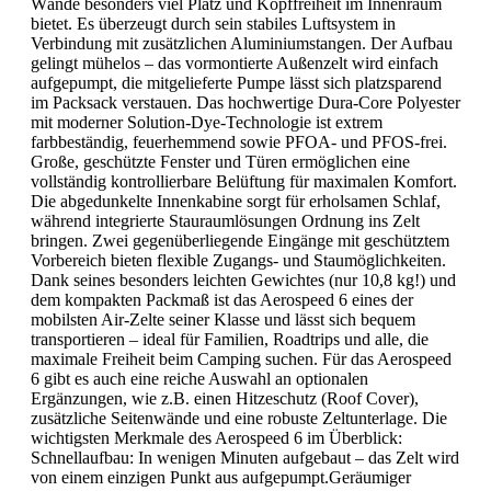
Wände besonders viel Platz und Kopffreiheit im Innenraum
bietet. Es überzeugt durch sein stabiles Luftsystem in
Verbindung mit zusätzlichen Aluminiumstangen. Der Aufbau
gelingt mühelos – das vormontierte Außenzelt wird einfach
aufgepumpt, die mitgelieferte Pumpe lässt sich platzsparend
im Packsack verstauen. Das hochwertige Dura-Core Polyester
mit moderner Solution-Dye-Technologie ist extrem
farbbeständig, feuerhemmend sowie PFOA- und PFOS-frei.
Große, geschützte Fenster und Türen ermöglichen eine
vollständig kontrollierbare Belüftung für maximalen Komfort.
Die abgedunkelte Innenkabine sorgt für erholsamen Schlaf,
während integrierte Stauraumlösungen Ordnung ins Zelt
bringen. Zwei gegenüberliegende Eingänge mit geschütztem
Vorbereich bieten flexible Zugangs- und Staumöglichkeiten.
Dank seines besonders leichten Gewichtes (nur 10,8 kg!) und
dem kompakten Packmaß ist das Aerospeed 6 eines der
mobilsten Air-Zelte seiner Klasse und lässt sich bequem
transportieren – ideal für Familien, Roadtrips und alle, die
maximale Freiheit beim Camping suchen. Für das Aerospeed
6 gibt es auch eine reiche Auswahl an optionalen
Ergänzungen, wie z.B. einen Hitzeschutz (Roof Cover),
zusätzliche Seitenwände und eine robuste Zeltunterlage. Die
wichtigsten Merkmale des Aerospeed 6 im Überblick:
Schnellaufbau: In wenigen Minuten aufgebaut – das Zelt wird
von einem einzigen Punkt aus aufgepumpt.Geräumiger