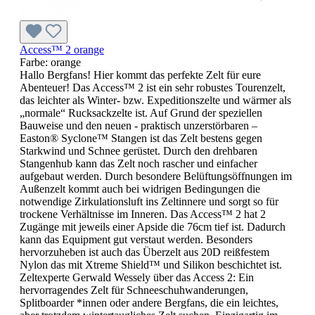
Access™ 2 orange
Farbe:
orange
Hallo Bergfans! Hier kommt das perfekte Zelt für eure
Abenteuer! Das Access™ 2 ist ein sehr robustes Tourenzelt,
das leichter als Winter- bzw. Expeditionszelte und wärmer als
„normale“ Rucksackzelte ist. Auf Grund der speziellen
Bauweise und den neuen - praktisch unzerstörbaren –
Easton® Syclone™ Stangen ist das Zelt bestens gegen
Starkwind und Schnee gerüstet. Durch den drehbaren
Stangenhub kann das Zelt noch rascher und einfacher
aufgebaut werden. Durch besondere Belüftungsöffnungen im
Außenzelt kommt auch bei widrigen Bedingungen die
notwendige Zirkulationsluft ins Zeltinnere und sorgt so für
trockene Verhältnisse im Inneren. Das Access™ 2 hat 2
Zugänge mit jeweils einer Apside die 76cm tief ist. Dadurch
kann das Equipment gut verstaut werden. Besonders
hervorzuheben ist auch das Überzelt aus 20D reißfestem
Nylon das mit Xtreme Shield™ und Silikon beschichtet ist.
Zeltexperte Gerwald Wessely über das Access 2: Ein
hervorragendes Zelt für Schneeschuhwanderungen,
Splitboarder *innen oder andere Bergfans, die ein leichtes,