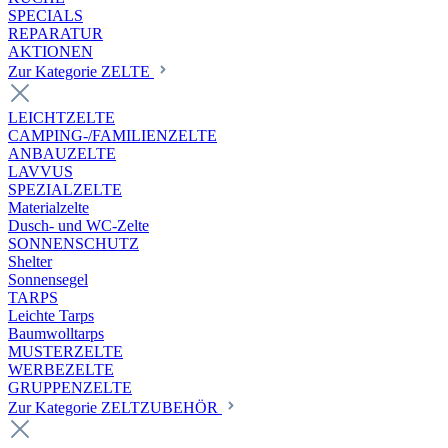
SPECIALS
REPARATUR
AKTIONEN
Zur Kategorie ZELTE
LEICHTZELTE
CAMPING-/FAMILIENZELTE
ANBAUZELTE
LAVVUS
SPEZIALZELTE
Materialzelte
Dusch- und WC-Zelte
SONNENSCHUTZ
Shelter
Sonnensegel
TARPS
Leichte Tarps
Baumwolltarps
MUSTERZELTE
WERBEZELTE
GRUPPENZELTE
Zur Kategorie ZELTZUBEHÖR