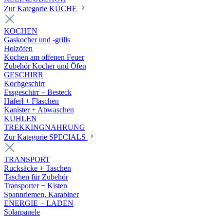
Zur Kategorie KÜCHE
KOCHEN
Gaskocher und -grills
Holzöfen
Kochen am offenen Feuer
Zubehör Kocher und Öfen
GESCHIRR
Kochgeschirr
Essgeschirr + Besteck
Häferl + Flaschen
Kanister + Abwaschen
KÜHLEN
TREKKINGNAHRUNG
Zur Kategorie SPECIALS
TRANSPORT
Rucksäcke + Taschen
Taschen für Zubehör
Transporter + Kisten
Spannriemen, Karabiner
ENERGIE + LADEN
Solarpanele