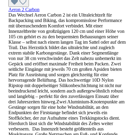
Aeron 2 Carbon
Das Wechsel Aeron Carbon 2 ist ein Ultraleichtzelt für
Backpacking und Biking, das kompromisslose Performance
mit überraschendem Komfort verbindet. Mit einer
Innenzeltbreite von großzügigen 120 cm und einer Höhe von
105 cm gehört es zu den bequemsten Behausungen seiner
Klasse – selbst nach einem langen Tag im Sattel oder auf dem
Trail. Das Herzstück bildet das ultraleichte und zugleich
extrem stabile Karbongestänge. Dank einer Segmentlänge
von nur 38 cm verschwindet das Zelt nahezu unbemerkt im
Gepäck und eröffnet maximale Freiheit beim Packen. Zwei
seitliche Eingänge mit jeweils 70 cm großen Apsiden bieten
Platz für Ausrüstung und sorgen gleichzeitig für eine
hervorragende Belüftung. Das hochwertige 10D Nylon
Ripstop mit doppelseitiger Silikonbeschichtung ist nicht nur
beeindruckend leicht, sondern auch außergewöhnlich robust
und langlebig – perfekt für den zuverlässigen Einsatz über
drei Jahreszeiten hinweg.Zwei Aluminium-Knotenpunkte am
Gestänge sorgen für eine hohe Windstabilität, an den
Endpunkten der Firststange befindet sich jeweils ein
Stoffköcher, der zur Aufnahme eines Trekkingstocks dient.
Hierdurch lässt sich die Windstabilität des Zeltes weiter
verbessern. Das Innenzelt besteht größtenteils aus
Moskitogaze. Große Netztaschen am Fuß- und Kopfende