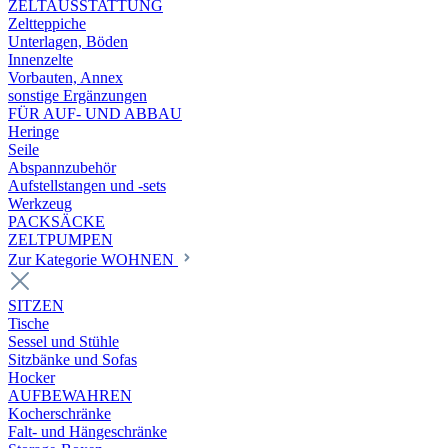
ZELTAUSSTATTUNG
Zeltteppiche
Unterlagen, Böden
Innenzelte
Vorbauten, Annex
sonstige Ergänzungen
FÜR AUF- UND ABBAU
Heringe
Seile
Abspannzubehör
Aufstellstangen und -sets
Werkzeug
PACKSÄCKE
ZELTPUMPEN
Zur Kategorie WOHNEN
SITZEN
Tische
Sessel und Stühle
Sitzbänke und Sofas
Hocker
AUFBEWAHREN
Kocherschränke
Falt- und Hängeschränke