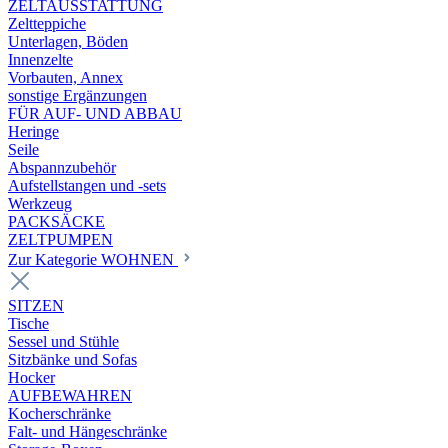
ZELTAUSSTATTUNG
Zeltteppiche
Unterlagen, Böden
Innenzelte
Vorbauten, Annex
sonstige Ergänzungen
FÜR AUF- UND ABBAU
Heringe
Seile
Abspannzubehör
Aufstellstangen und -sets
Werkzeug
PACKSÄCKE
ZELTPUMPEN
Zur Kategorie WOHNEN
SITZEN
Tische
Sessel und Stühle
Sitzbänke und Sofas
Hocker
AUFBEWAHREN
Kocherschränke
Falt- und Hängeschränke