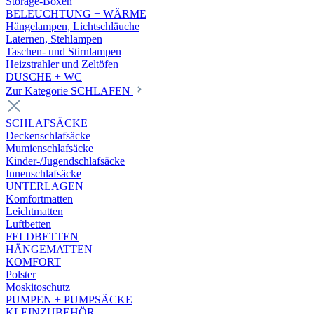
Storage-Boxen
BELEUCHTUNG + WÄRME
Hängelampen, Lichtschläuche
Laternen, Stehlampen
Taschen- und Stirnlampen
Heizstrahler und Zeltöfen
DUSCHE + WC
Zur Kategorie SCHLAFEN
SCHLAFSÄCKE
Deckenschlafsäcke
Mumienschlafsäcke
Kinder-/Jugendschlafsäcke
Innenschlafsäcke
UNTERLAGEN
Komfortmatten
Leichtmatten
Luftbetten
FELDBETTEN
HÄNGEMATTEN
KOMFORT
Polster
Moskitoschutz
PUMPEN + PUMPSÄCKE
KLEINZUBEHÖR