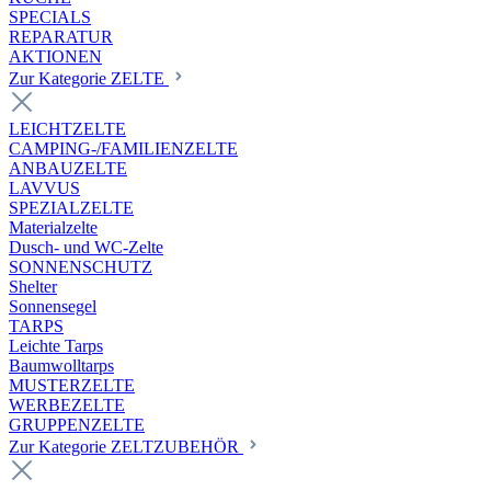
SPECIALS
REPARATUR
AKTIONEN
Zur Kategorie ZELTE
LEICHTZELTE
CAMPING-/FAMILIENZELTE
ANBAUZELTE
LAVVUS
SPEZIALZELTE
Materialzelte
Dusch- und WC-Zelte
SONNENSCHUTZ
Shelter
Sonnensegel
TARPS
Leichte Tarps
Baumwolltarps
MUSTERZELTE
WERBEZELTE
GRUPPENZELTE
Zur Kategorie ZELTZUBEHÖR