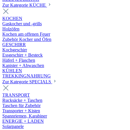
Zur Kategorie KÜCHE
KOCHEN
Gaskocher und -grills
Holzöfen
Kochen am offenen Feuer
Zubehör Kocher und Öfen
GESCHIRR
Kochgeschirr
Essgeschirr + Besteck
Häferl + Flaschen
Kanister + Abwaschen
KÜHLEN
TREKKINGNAHRUNG
Zur Kategorie SPECIALS
TRANSPORT
Rucksäcke + Taschen
Taschen für Zubehör
Transporter + Kisten
Spannriemen, Karabiner
ENERGIE + LADEN
Solarpanele