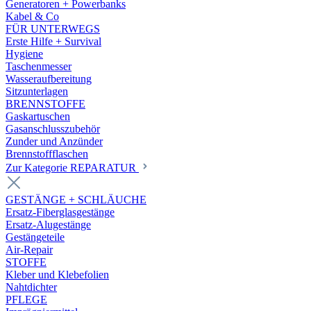
Generatoren + Powerbanks
Kabel & Co
FÜR UNTERWEGS
Erste Hilfe + Survival
Hygiene
Taschenmesser
Wasseraufbereitung
Sitzunterlagen
BRENNSTOFFE
Gaskartuschen
Gasanschlusszubehör
Zunder und Anzünder
Brennstoffflaschen
Zur Kategorie REPARATUR
GESTÄNGE + SCHLÄUCHE
Ersatz-Fiberglasgestänge
Ersatz-Alugestänge
Gestängeteile
Air-Repair
STOFFE
Kleber und Klebefolien
Nahtdichter
PFLEGE