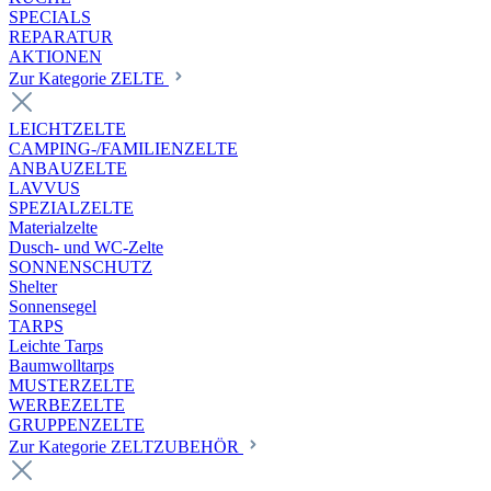
SPECIALS
REPARATUR
AKTIONEN
Zur Kategorie ZELTE
LEICHTZELTE
CAMPING-/FAMILIENZELTE
ANBAUZELTE
LAVVUS
SPEZIALZELTE
Materialzelte
Dusch- und WC-Zelte
SONNENSCHUTZ
Shelter
Sonnensegel
TARPS
Leichte Tarps
Baumwolltarps
MUSTERZELTE
WERBEZELTE
GRUPPENZELTE
Zur Kategorie ZELTZUBEHÖR