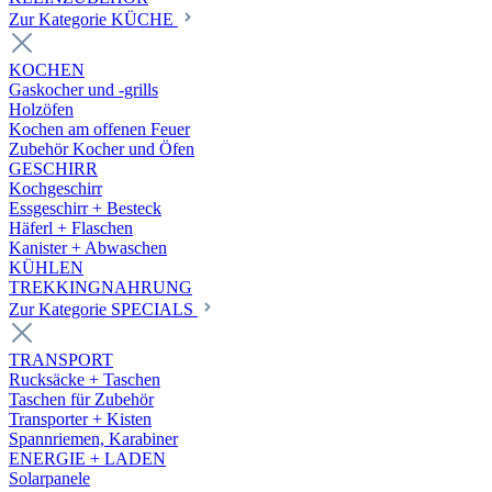
Zur Kategorie KÜCHE
KOCHEN
Gaskocher und -grills
Holzöfen
Kochen am offenen Feuer
Zubehör Kocher und Öfen
GESCHIRR
Kochgeschirr
Essgeschirr + Besteck
Häferl + Flaschen
Kanister + Abwaschen
KÜHLEN
TREKKINGNAHRUNG
Zur Kategorie SPECIALS
TRANSPORT
Rucksäcke + Taschen
Taschen für Zubehör
Transporter + Kisten
Spannriemen, Karabiner
ENERGIE + LADEN
Solarpanele