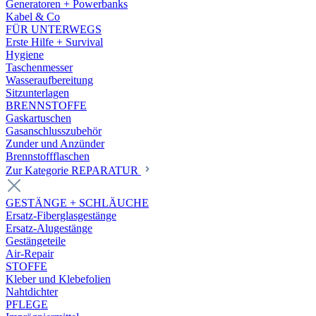
Generatoren + Powerbanks
Kabel & Co
FÜR UNTERWEGS
Erste Hilfe + Survival
Hygiene
Taschenmesser
Wasseraufbereitung
Sitzunterlagen
BRENNSTOFFE
Gaskartuschen
Gasanschlusszubehör
Zunder und Anzünder
Brennstoffflaschen
Zur Kategorie REPARATUR
GESTÄNGE + SCHLÄUCHE
Ersatz-Fiberglasgestänge
Ersatz-Alugestänge
Gestängeteile
Air-Repair
STOFFE
Kleber und Klebefolien
Nahtdichter
PFLEGE