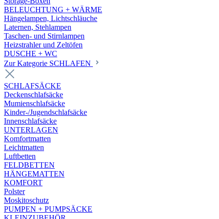
Storage-Boxen
BELEUCHTUNG + WÄRME
Hängelampen, Lichtschläuche
Laternen, Stehlampen
Taschen- und Stirnlampen
Heizstrahler und Zeltöfen
DUSCHE + WC
Zur Kategorie SCHLAFEN
SCHLAFSÄCKE
Deckenschlafsäcke
Mumienschlafsäcke
Kinder-/Jugendschlafsäcke
Innenschlafsäcke
UNTERLAGEN
Komfortmatten
Leichtmatten
Luftbetten
FELDBETTEN
HÄNGEMATTEN
KOMFORT
Polster
Moskitoschutz
PUMPEN + PUMPSÄCKE
KLEINZUBEHÖR