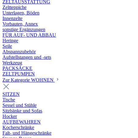
ZELTAUSSTATTUNG
Zeltteppiche
Unterlagen, Böden
Innenzelte
Vorbauten, Annex
sonstige Ergänzungen
FÜR AUF- UND ABBAU
Heringe
Seile
Abspannzubehör
Aufstellstangen und -sets
Werkzeug
PACKSÄCKE
ZELTPUMPEN
Zur Kategorie WOHNEN
SITZEN
Tische
Sessel und Stühle
Sitzbänke und Sofas
Hocker
AUFBEWAHREN
Kocherschränke
Falt- und Hängeschränke