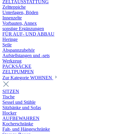
ZELTAUSSTATTUNG
Zeltteppiche
Unterlagen, Böden
Innenzelte
Vorbauten, Annex
sonstige Ergänzungen
FÜR AUF- UND ABBAU
Heringe
Seile
Abspannzubehör
Aufstellstangen und -sets
Werkzeug
PACKSÄCKE
ZELTPUMPEN
Zur Kategorie WOHNEN
SITZEN
Tische
Sessel und Stühle
Sitzbänke und Sofas
Hocker
AUFBEWAHREN
Kocherschränke
Falt- und Hängeschränke