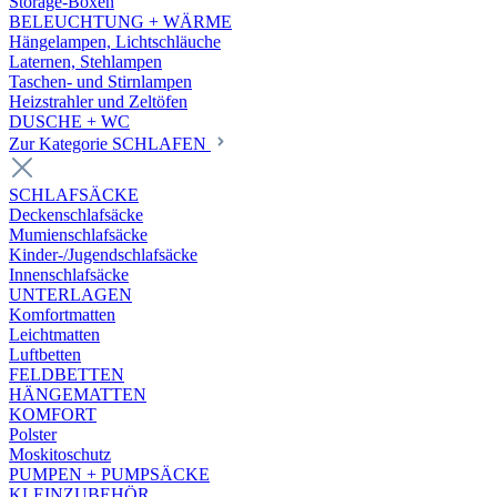
Storage-Boxen
BELEUCHTUNG + WÄRME
Hängelampen, Lichtschläuche
Laternen, Stehlampen
Taschen- und Stirnlampen
Heizstrahler und Zeltöfen
DUSCHE + WC
Zur Kategorie SCHLAFEN
SCHLAFSÄCKE
Deckenschlafsäcke
Mumienschlafsäcke
Kinder-/Jugendschlafsäcke
Innenschlafsäcke
UNTERLAGEN
Komfortmatten
Leichtmatten
Luftbetten
FELDBETTEN
HÄNGEMATTEN
KOMFORT
Polster
Moskitoschutz
PUMPEN + PUMPSÄCKE
KLEINZUBEHÖR