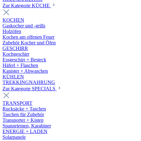
Zur Kategorie KÜCHE
KOCHEN
Gaskocher und -grills
Holzöfen
Kochen am offenen Feuer
Zubehör Kocher und Öfen
GESCHIRR
Kochgeschirr
Essgeschirr + Besteck
Häferl + Flaschen
Kanister + Abwaschen
KÜHLEN
TREKKINGNAHRUNG
Zur Kategorie SPECIALS
TRANSPORT
Rucksäcke + Taschen
Taschen für Zubehör
Transporter + Kisten
Spannriemen, Karabiner
ENERGIE + LADEN
Solarpanele