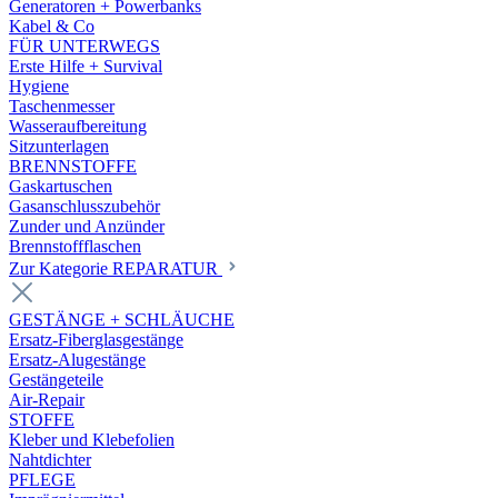
Generatoren + Powerbanks
Kabel & Co
FÜR UNTERWEGS
Erste Hilfe + Survival
Hygiene
Taschenmesser
Wasseraufbereitung
Sitzunterlagen
BRENNSTOFFE
Gaskartuschen
Gasanschlusszubehör
Zunder und Anzünder
Brennstoffflaschen
Zur Kategorie REPARATUR
GESTÄNGE + SCHLÄUCHE
Ersatz-Fiberglasgestänge
Ersatz-Alugestänge
Gestängeteile
Air-Repair
STOFFE
Kleber und Klebefolien
Nahtdichter
PFLEGE