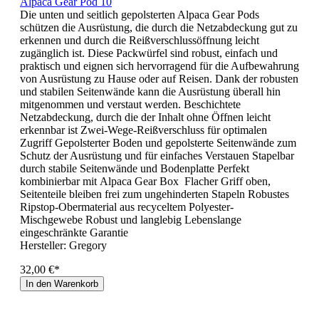
Alpaca Gear Pod 10
Die unten und seitlich gepolsterten Alpaca Gear Pods
schützen die Ausrüstung, die durch die Netzabdeckung gut zu
erkennen und durch die Reißverschlussöffnung leicht
zugänglich ist. Diese Packwürfel sind robust, einfach und
praktisch und eignen sich hervorragend für die Aufbewahrung
von Ausrüstung zu Hause oder auf Reisen. Dank der robusten
und stabilen Seitenwände kann die Ausrüstung überall hin
mitgenommen und verstaut werden. Beschichtete
Netzabdeckung, durch die der Inhalt ohne Öffnen leicht
erkennbar ist Zwei-Wege-Reißverschluss für optimalen
Zugriff Gepolsterter Boden und gepolsterte Seitenwände zum
Schutz der Ausrüstung und für einfaches Verstauen Stapelbar
durch stabile Seitenwände und Bodenplatte Perfekt
kombinierbar mit Alpaca Gear Box Flacher Griff oben,
Seitenteile bleiben frei zum ungehinderten Stapeln Robustes
Ripstop-Obermaterial aus recyceltem Polyester-
Mischgewebe Robust und langlebig Lebenslange
eingeschränkte Garantie
Hersteller:
Gregory
32,00 €*
In den Warenkorb