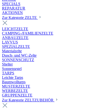
SPECIALS
REPARATUR
AKTIONEN
Zur Kategorie ZELTE
LEICHTZELTE
CAMPING-/FAMILIENZELTE
ANBAUZELTE
LAVVUS
SPEZIALZELTE
Materialzelte
Dusch- und WC-Zelte
SONNENSCHUTZ
Shelter
Sonnensegel
TARPS
Leichte Tarps
Baumwolltarps
MUSTERZELTE
WERBEZELTE
GRUPPENZELTE
Zur Kategorie ZELTZUBEHÖR