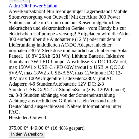
Akira 300 Power Station
Abverkaufsaktion! Nur mehr geringer Lagerbestand! Mobile
Stromversorgung von Outwell! Mit der Akira 300 Power
Station sind alle im Urlaub und auf Reisen mitgebrachten
elektrischen und elektronischen Geräte - vom Handy bis zur
elektrischen Luftpumpe - versorgt! Aufgeladen wird die Akira
300 einfach über die Autobatterie (12 V) oder mit dem im
Lieferumfang inkludierten AC/DC Adapter mit einer
normalen 230 V Steckdose und natürlich auch über ein Solar
Paneel. 10.8V 26Ah (281 Wh) Lithium Batterie. Inklusive
dimmbarer 3W LED Lampe. Anschlüsse:3 x DC 10.8V out,
max 150W1 x USB-C / PD 60W in/out1 x USB-A QC 3.0
5V/9V, max 18W2 x USB-A 5V, max 12WInput: DC 12-
30V max 100WUngefähre Ladezeiten:230V (mit AC
Adapter): 4-6 StundenAutobatterie 12V DC: 2-3
Stunden USB-C/PD: 5-7 StundenSolar (z.B. 120W Paneel):
ca. 3-8 Stunden abhängig von der Sonneneinstrahlung
Achtung: aus rechtlichen Gründen ist ein Versand nach
Deutschland ausgeschlossen! Nähere Informationen unter
FAQ.
Hersteller:
Outwell
375,00 €*
449,00 €*
(16.48% gespart)
In den Warenkorb