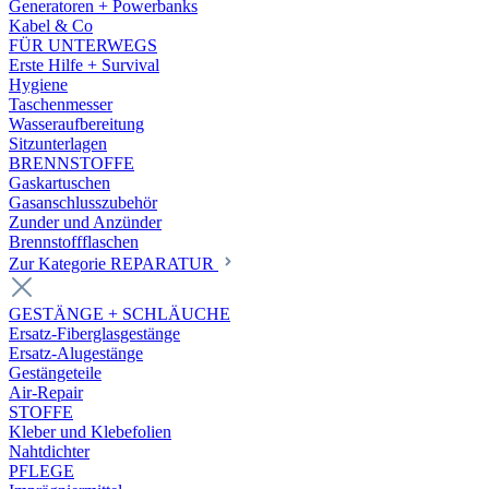
Generatoren + Powerbanks
Kabel & Co
FÜR UNTERWEGS
Erste Hilfe + Survival
Hygiene
Taschenmesser
Wasseraufbereitung
Sitzunterlagen
BRENNSTOFFE
Gaskartuschen
Gasanschlusszubehör
Zunder und Anzünder
Brennstoffflaschen
Zur Kategorie REPARATUR
GESTÄNGE + SCHLÄUCHE
Ersatz-Fiberglasgestänge
Ersatz-Alugestänge
Gestängeteile
Air-Repair
STOFFE
Kleber und Klebefolien
Nahtdichter
PFLEGE