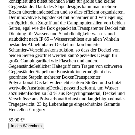
konzipiert und bietet reichlich Platz für große und kleine
Gegenstände. Dank des Stapeldesigns kann man mehrere
Boxen übereinanderstellen und so alles effizient organisieren.
Der innovative Klappdeckel mit Scharnier und Verriegelung
ermöglicht den Zugriff auf die Campingutensilien von beiden
Seiten, egal wie die Box gepackt ist.Transparenter Deckel mit
Dichtung für Wasser- und Staubdichtigkeit: wasser- und
staubdicht nach IP 65 – Wasserstrahltest aus allen Winkeln
bestandenAbnehmbarer Deckel mit kombinierter
Scharnier-/Verschlusskonstruktion, so dass der Deckel von
beiden Seiten geöffnet werden kannSpezielles Design für
große Campingartikel wie Flaschen und andere
GegenständeSeitlicher Haltegriff zum Tragen von schweren
GegenständenStapelbare Konstruktion ermöglicht das
geordnete Stapeln mehrerer BoxenTransparenter
Polycarbonat-Deckel widersteht starken Stößen und schützt
wertvolle AusrüstungDeckel passend geformt, um Wasser
abzuleitenBoden zu 50 % aus Recyclingmaterial, Deckel und
Verschlüsse aus PolycarbonatRobust und langlebigmaximales
Tragegewicht: 23 kg Lebenslange eingeschränkte Garantie
Hersteller:
Gregory
59,00 €*
In den Warenkorb