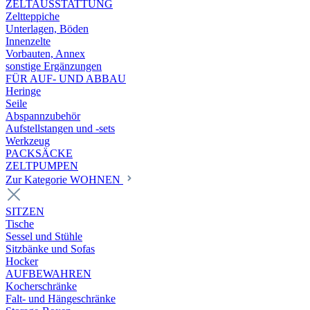
ZELTAUSSTATTUNG
Zeltteppiche
Unterlagen, Böden
Innenzelte
Vorbauten, Annex
sonstige Ergänzungen
FÜR AUF- UND ABBAU
Heringe
Seile
Abspannzubehör
Aufstellstangen und -sets
Werkzeug
PACKSÄCKE
ZELTPUMPEN
Zur Kategorie WOHNEN
SITZEN
Tische
Sessel und Stühle
Sitzbänke und Sofas
Hocker
AUFBEWAHREN
Kocherschränke
Falt- und Hängeschränke