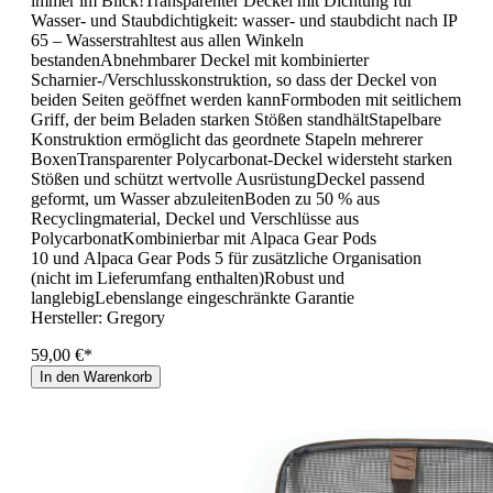
immer im Blick!Transparenter Deckel mit Dichtung für
Wasser- und Staubdichtigkeit: wasser- und staubdicht nach IP
65 – Wasserstrahltest aus allen Winkeln
bestandenAbnehmbarer Deckel mit kombinierter
Scharnier-/Verschlusskonstruktion, so dass der Deckel von
beiden Seiten geöffnet werden kannFormboden mit seitlichem
Griff, der beim Beladen starken Stößen standhältStapelbare
Konstruktion ermöglicht das geordnete Stapeln mehrerer
BoxenTransparenter Polycarbonat-Deckel widersteht starken
Stößen und schützt wertvolle AusrüstungDeckel passend
geformt, um Wasser abzuleitenBoden zu 50 % aus
Recyclingmaterial, Deckel und Verschlüsse aus
PolycarbonatKombinierbar mit Alpaca Gear Pods
10 und Alpaca Gear Pods 5 für zusätzliche Organisation
(nicht im Lieferumfang enthalten)Robust und
langlebigLebenslange eingeschränkte Garantie
Hersteller:
Gregory
59,00 €*
In den Warenkorb