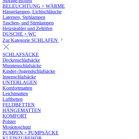
Storage-Boxen
BELEUCHTUNG + WÄRME
Hängelampen, Lichtschläuche
Laternen, Stehlampen
Taschen- und Stirnlampen
Heizstrahler und Zeltöfen
DUSCHE + WC
Zur Kategorie SCHLAFEN
SCHLAFSÄCKE
Deckenschlafsäcke
Mumienschlafsäcke
Kinder-/Jugendschlafsäcke
Innenschlafsäcke
UNTERLAGEN
Komfortmatten
Leichtmatten
Luftbetten
FELDBETTEN
HÄNGEMATTEN
KOMFORT
Polster
Moskitoschutz
PUMPEN + PUMPSÄCKE
KLEINZUBEHÖR