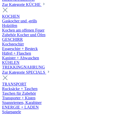
Zur Kategorie KÜCHE
KOCHEN
Gaskocher und -grills
Holzöfen
Kochen am offenen Feuer
Zubehör Kocher und Öfen
GESCHIRR
Kochgeschirr
Essgeschirr + Besteck
Häferl + Flaschen
Kanister + Abwaschen
KÜHLEN
TREKKINGNAHRUNG
Zur Kategorie SPECIALS
TRANSPORT
Rucksäcke + Taschen
Taschen für Zubehör
Transporter + Kisten
Spannriemen, Karabiner
ENERGIE + LADEN
Solarpanele