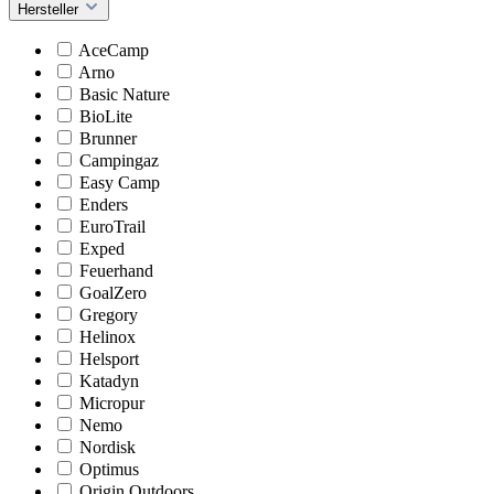
Hersteller
AceCamp
Arno
Basic Nature
BioLite
Brunner
Campingaz
Easy Camp
Enders
EuroTrail
Exped
Feuerhand
GoalZero
Gregory
Helinox
Helsport
Katadyn
Micropur
Nemo
Nordisk
Optimus
Origin Outdoors