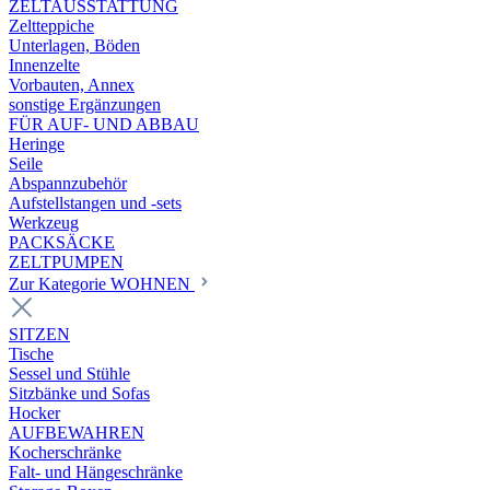
ZELTAUSSTATTUNG
Zeltteppiche
Unterlagen, Böden
Innenzelte
Vorbauten, Annex
sonstige Ergänzungen
FÜR AUF- UND ABBAU
Heringe
Seile
Abspannzubehör
Aufstellstangen und -sets
Werkzeug
PACKSÄCKE
ZELTPUMPEN
Zur Kategorie WOHNEN
SITZEN
Tische
Sessel und Stühle
Sitzbänke und Sofas
Hocker
AUFBEWAHREN
Kocherschränke
Falt- und Hängeschränke