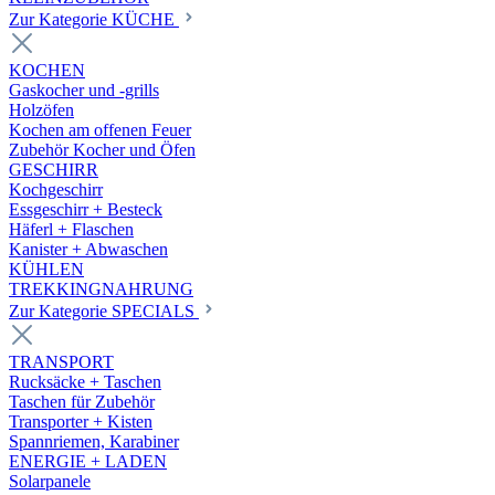
Zur Kategorie KÜCHE
KOCHEN
Gaskocher und -grills
Holzöfen
Kochen am offenen Feuer
Zubehör Kocher und Öfen
GESCHIRR
Kochgeschirr
Essgeschirr + Besteck
Häferl + Flaschen
Kanister + Abwaschen
KÜHLEN
TREKKINGNAHRUNG
Zur Kategorie SPECIALS
TRANSPORT
Rucksäcke + Taschen
Taschen für Zubehör
Transporter + Kisten
Spannriemen, Karabiner
ENERGIE + LADEN
Solarpanele