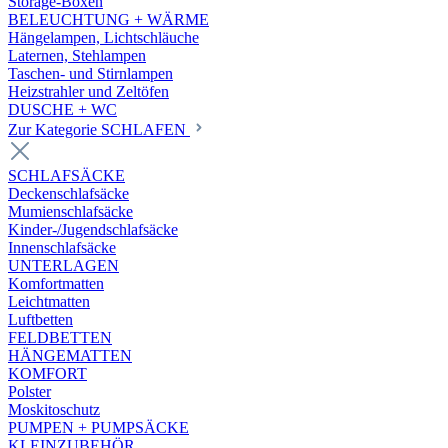
Storage-Boxen
BELEUCHTUNG + WÄRME
Hängelampen, Lichtschläuche
Laternen, Stehlampen
Taschen- und Stirnlampen
Heizstrahler und Zeltöfen
DUSCHE + WC
Zur Kategorie SCHLAFEN
SCHLAFSÄCKE
Deckenschlafsäcke
Mumienschlafsäcke
Kinder-/Jugendschlafsäcke
Innenschlafsäcke
UNTERLAGEN
Komfortmatten
Leichtmatten
Luftbetten
FELDBETTEN
HÄNGEMATTEN
KOMFORT
Polster
Moskitoschutz
PUMPEN + PUMPSÄCKE
KLEINZUBEHÖR