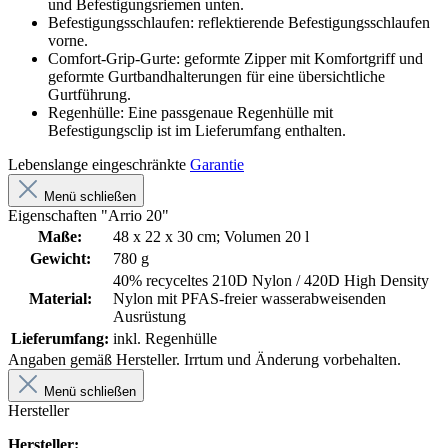
und Befestigungsriemen unten.
Befestigungsschlaufen: reflektierende Befestigungsschlaufen
vorne.
Comfort-Grip-Gurte: geformte Zipper mit Komfortgriff und
geformte Gurtbandhalterungen für eine übersichtliche
Gurtführung.
Regenhülle: Eine passgenaue Regenhülle mit
Befestigungsclip ist im Lieferumfang enthalten.
Lebenslange eingeschränkte
Garantie
Menü schließen
Eigenschaften "Arrio 20"
Maße:
48 x 22 x 30 cm; Volumen 20 l
Gewicht:
780 g
40% recyceltes 210D Nylon / 420D High Density
Material:
Nylon mit PFAS-freier wasserabweisenden
Ausrüstung
Lieferumfang:
inkl. Regenhülle
Angaben gemäß Hersteller. Irrtum und Änderung vorbehalten.
Menü schließen
Hersteller
Hersteller: