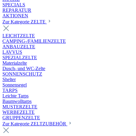
SPECIALS
REPARATUR
AKTIONEN
Zur Kategorie ZELTE
LEICHTZELTE
CAMPING-/FAMILIENZELTE
ANBAUZELTE
LAVVUS
SPEZIALZELTE
Materialzelte
Dusch- und WC-Zelte
SONNENSCHUTZ
Shelter
Sonnensegel
TARPS
Leichte Tarps
Baumwolltarps
MUSTERZELTE
WERBEZELTE
GRUPPENZELTE
Zur Kategorie ZELTZUBEHÖR