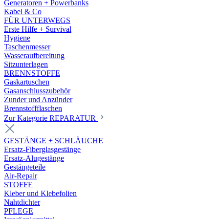
Generatoren + Powerbanks
Kabel & Co
FÜR UNTERWEGS
Erste Hilfe + Survival
Hygiene
Taschenmesser
Wasseraufbereitung
Sitzunterlagen
BRENNSTOFFE
Gaskartuschen
Gasanschlusszubehör
Zunder und Anzünder
Brennstoffflaschen
Zur Kategorie REPARATUR
GESTÄNGE + SCHLÄUCHE
Ersatz-Fiberglasgestänge
Ersatz-Alugestänge
Gestängeteile
Air-Repair
STOFFE
Kleber und Klebefolien
Nahtdichter
PFLEGE