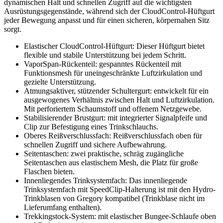
dynamischen Halt und schnellen Zugriff auf die wichtigsten
Ausrüstungsgegenstände, während sich der CloudControl-Hüftgurt
jeder Bewegung anpasst und für einen sicheren, körpernahen Sitz
sorgt.
Elastischer CloudControl-Hüftgurt: Dieser Hüftgurt bietet
flexible und stabile Unterstützung bei jedem Schritt.
VaporSpan-Rückenteil: gespanntes Rückenteil mit
Funktionsmesh für uneingeschränkte Luftzirkulation und
gezielte Unterstützung.
Atmungsaktiver, stützender Schultergurt: entwickelt für ein
ausgewogenes Verhältnis zwischen Halt und Luftzirkulation.
Mit perforiertem Schaumstoff und offenem Netzgewebe.
Stabilisierender Brustgurt: mit integrierter Signalpfeife und
Clip zur Befestigung eines Trinkschlauchs.
Oberes Reißverschlussfach: Reißverschlussfach oben für
schnellen Zugriff und sichere Aufbewahrung.
Seitentaschen: zwei praktische, schräg zugängliche
Seitentaschen aus elastischem Mesh, die Platz für große
Flaschen bieten.
Innenliegendes Trinksystemfach: Das innenliegende
Trinksystemfach mit SpeedClip-Halterung ist mit den Hydro-
Trinkblasen von Gregory kompatibel (Trinkblase nicht im
Lieferumfang enthalten).
Trekkingstock-System: mit elastischer Bungee-Schlaufe oben