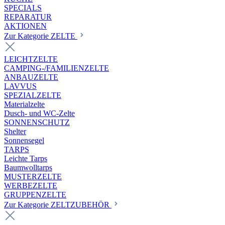
SPECIALS
REPARATUR
AKTIONEN
Zur Kategorie ZELTE
LEICHTZELTE
CAMPING-/FAMILIENZELTE
ANBAUZELTE
LAVVUS
SPEZIALZELTE
Materialzelte
Dusch- und WC-Zelte
SONNENSCHUTZ
Shelter
Sonnensegel
TARPS
Leichte Tarps
Baumwolltarps
MUSTERZELTE
WERBEZELTE
GRUPPENZELTE
Zur Kategorie ZELTZUBEHÖR