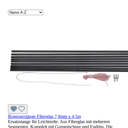
Bogengestänge Fiberglas 7,9mm x 4,5m
Ersatzstange für Leichtzelte. Aus Fiberglas mit mehreren
Segmenten. Komplett mit Gummischnur und Endtips. Die