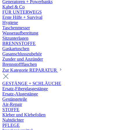
Generatoren + Powerbanks
Kabel & Co
FÜR UNTERWEGS
Erste Hilfe + Survival
Hygiene
Taschenmesser
Wasseraufbereitung
Sitzunterlagen
BRENNSTOFFE
Gaskartuschen
Gasanschlusszubehör
Zunder und Anzünder
Brennstoffflaschen
Zur Kategorie REPARATUR
GESTÄNGE + SCHLÄUCHE
Ersatz-Fiberglasgestänge
Ersatz-Alugestänge
Gestängeteile
Air-Repair
STOFFE
Kleber und Klebefolien
Nahtdichter
PFLEGE