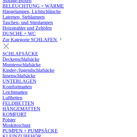
Storage-Boxen
BELEUCHTUNG + WÄRME
Hängelampen, Lichtschläuche
Laternen, Stehlampen
Taschen- und Stirnlampen
Heizstrahler und Zeltöfen
DUSCHE + WC
Zur Kategorie SCHLAFEN
SCHLAFSÄCKE
Deckenschlafsäcke
Mumienschlafsäcke
Kinder-/Jugendschlafsäcke
Innenschlafsäcke
UNTERLAGEN
Komfortmatten
Leichtmatten
Luftbetten
FELDBETTEN
HÄNGEMATTEN
KOMFORT
Polster
Moskitoschutz
PUMPEN + PUMPSÄCKE
KLEINZUBEHÖR