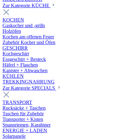
Zur Kategorie KÜCHE
KOCHEN
Gaskocher und -grills
Holzöfen
Kochen am offenen Feuer
Zubehör Kocher und Öfen
GESCHIRR
Kochgeschirr
Essgeschirr + Besteck
Häferl + Flaschen
Kanister + Abwaschen
KÜHLEN
TREKKINGNAHRUNG
Zur Kategorie SPECIALS
TRANSPORT
Rucksäcke + Taschen
Taschen für Zubehör
Transporter + Kisten
Spannriemen, Karabiner
ENERGIE + LADEN
Solarpanele