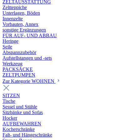
ZELTAUSSTATTUNG
Zeltteppiche
Unterlagen, Böden
Innenzelte
Vorbauten, Annex
sonstige Ergänzungen
FÜR AUF- UND ABBAU
Heringe
Seile
Abspannzubehör
Aufstellstangen und -sets
Werkzeug
PACKSÄCKE
ZELTPUMPEN
Zur Kategorie WOHNEN
SITZEN
Tische
Sessel und Stühle
Sitzbänke und Sofas
Hocker
AUFBEWAHREN
Kocherschränke
Falt- und Hängeschränke