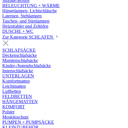
Storage-Boxen
BELEUCHTUNG + WÄRME
Hängelampen, Lichtschläuche
Laternen, Stehlampen
Taschen- und Stirnlampen
Heizstrahler und Zeltöfen
DUSCHE + WC
Zur Kategorie SCHLAFEN
SCHLAFSÄCKE
Deckenschlafsäcke
Mumienschlafsäcke
Kinder-/Jugendschlafsäcke
Innenschlafsäcke
UNTERLAGEN
Komfortmatten
Leichtmatten
Luftbetten
FELDBETTEN
HÄNGEMATTEN
KOMFORT
Polster
Moskitoschutz
PUMPEN + PUMPSÄCKE
KLEINZUBEHÖR