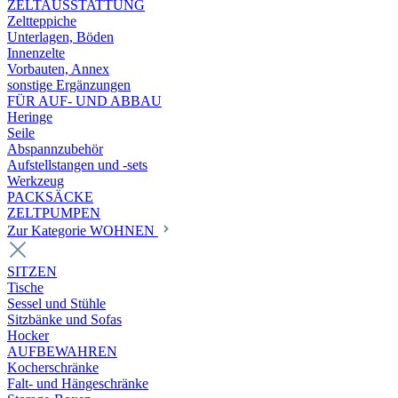
ZELTAUSSTATTUNG
Zeltteppiche
Unterlagen, Böden
Innenzelte
Vorbauten, Annex
sonstige Ergänzungen
FÜR AUF- UND ABBAU
Heringe
Seile
Abspannzubehör
Aufstellstangen und -sets
Werkzeug
PACKSÄCKE
ZELTPUMPEN
Zur Kategorie WOHNEN
SITZEN
Tische
Sessel und Stühle
Sitzbänke und Sofas
Hocker
AUFBEWAHREN
Kocherschränke
Falt- und Hängeschränke