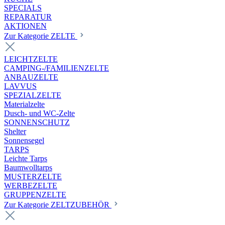
SPECIALS
REPARATUR
AKTIONEN
Zur Kategorie ZELTE
LEICHTZELTE
CAMPING-/FAMILIENZELTE
ANBAUZELTE
LAVVUS
SPEZIALZELTE
Materialzelte
Dusch- und WC-Zelte
SONNENSCHUTZ
Shelter
Sonnensegel
TARPS
Leichte Tarps
Baumwolltarps
MUSTERZELTE
WERBEZELTE
GRUPPENZELTE
Zur Kategorie ZELTZUBEHÖR