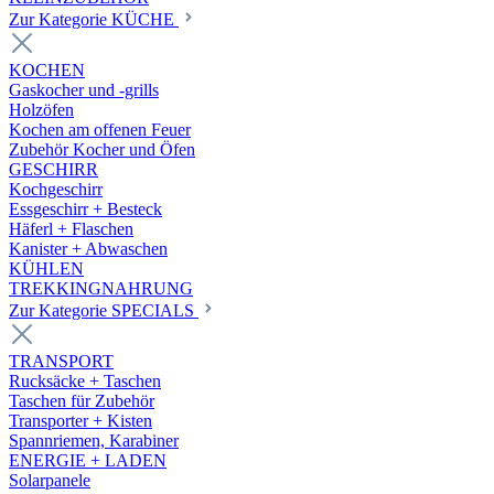
Zur Kategorie KÜCHE
KOCHEN
Gaskocher und -grills
Holzöfen
Kochen am offenen Feuer
Zubehör Kocher und Öfen
GESCHIRR
Kochgeschirr
Essgeschirr + Besteck
Häferl + Flaschen
Kanister + Abwaschen
KÜHLEN
TREKKINGNAHRUNG
Zur Kategorie SPECIALS
TRANSPORT
Rucksäcke + Taschen
Taschen für Zubehör
Transporter + Kisten
Spannriemen, Karabiner
ENERGIE + LADEN
Solarpanele