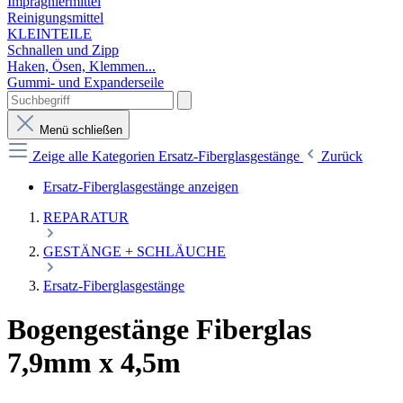
Imprägniermittel
Reinigungsmittel
KLEINTEILE
Schnallen und Zipp
Haken, Ösen, Klemmen...
Gummi- und Expanderseile
Menü schließen
Zeige alle Kategorien
Ersatz-Fiberglasgestänge
Zurück
Ersatz-Fiberglasgestänge anzeigen
REPARATUR
GESTÄNGE + SCHLÄUCHE
Ersatz-Fiberglasgestänge
Bogengestänge Fiberglas
7,9mm x 4,5m