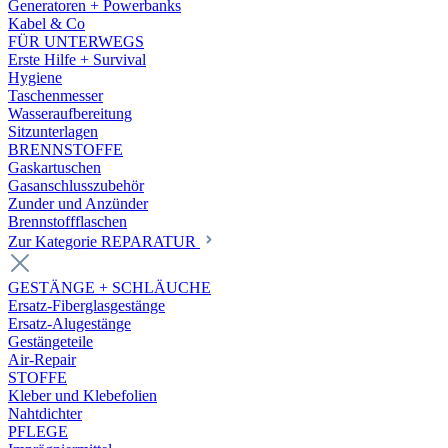
Generatoren + Powerbanks
Kabel & Co
FÜR UNTERWEGS
Erste Hilfe + Survival
Hygiene
Taschenmesser
Wasseraufbereitung
Sitzunterlagen
BRENNSTOFFE
Gaskartuschen
Gasanschlusszubehör
Zunder und Anzünder
Brennstoffflaschen
Zur Kategorie REPARATUR
GESTÄNGE + SCHLÄUCHE
Ersatz-Fiberglasgestänge
Ersatz-Alugestänge
Gestängeteile
Air-Repair
STOFFE
Kleber und Klebefolien
Nahtdichter
PFLEGE