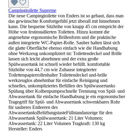
Campingtoilette Supreme
Die neue Campingtoilette von Enders ist so gebaut, dass man
das gewünschte Komfortgefühl jetzt überall mit hinnehmen
kann. Die bequeme Sitzhöhe von knapp 45 cm entspricht der
Höhe von festinstallierten Toiletten. Hinzu kommt die
angenehme ergonomische Brillenform und die praktische
außen integrierte WC-Papier-Rolle. Sauber halten lässt sich
die glatte Oberfläche ebenso einfach wie die Handhabung
ohne Werkzeug unkompliziert ist: Toilettendeckel und Brille
lassen sich leicht abnehmen und der extra große
Spülwassertank ist schnell wieder befüllt. komfortable
Sitzhöhe von 44,7 cm wie Zuhause integrierter
Toilettenpapierrollenhalter Toilettendeckel und-brille
werkzeuglos abnehmbar für einfache Reinigung und
schnelles, unkompliziertes Befüllen des Spülwassertanks
Spülung über Kolbenpumpeschnelle Trennung von Spül- und
Abwassertank für einfache Handhabung je ein ergonomischer
Tragegriff für Spül- und Abwassertank schwenkbares Rohr
für sauberes Entleeren des
AbwassertanksBelüftungstasteFüllstandanzeige für den
Abwassertank Spülwassertank: 21 Liter Volumen;
Abwassertank: 22 Liter Volumen Tragkraft: 130 kg
Hersteller:
Enders