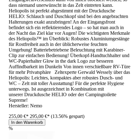
dass niemand unerwünscht in das Zelt eintreten kann.
Heliopolis ist perfekt abgestimmt mit der Druckdusche
HELIO: Schlauch und Duschkopf sind bei den angebrachten
Halterungen exakt anzubringen! An der Eingangsfront
befindet sich ein reflektierendes Logo – so hat man auch in
der Nacht das Ziel klar vor Augen! Die wichtigsten Merkmale
des Heliopolis™ im Überblick: Robustes Aluminiumgestänge
für Rostfreiheit auch in der üblicherweise feuchten
Umgebung! Batteriebetriebene Beleuchtung mit Karabiner-
Clip zur einfachen Bedienung! Überkopf-Handtuchhalter und
WC-Papierhalter Glow in the dark Logo zur besseren
Auffindbarkeit im Dunkeln Von innen verschießbare RV-Türe
für mehr Privatsphäre Zeltexperte Gerwald Wessely über das
Heliopolis: Leichtes, kompaktes aber robustes Dusch- und
WC – Zelt mit toller Ausstattung! Für die perfekte Hygiene
unterwegs. Ist ausgezeichnet in Kombination mit
unserer Druckdusche HELIO oder der Campingtoilette
Supreme!
Hersteller:
Nemo
255,00 €*
295,00 €*
(13.56% gespart)
In den Warenkorb
%