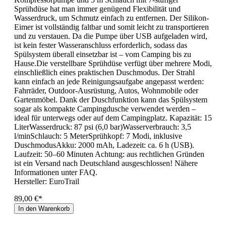
Sprühdüse hat man immer genügend Flexibilität und
Wasserdruck, um Schmutz einfach zu entfernen. Der Silikon-
Eimer ist vollständig faltbar und somit leicht zu transportieren
und zu verstauen. Da die Pumpe über USB aufgeladen wird,
ist kein fester Wasseranschluss erforderlich, sodass das
Spülsystem überall einsetzbar ist – vom Camping bis zu
Hause.Die verstellbare Sprühdüse verfügt über mehrere Modi,
einschließlich eines praktischen Duschmodus. Der Strahl
kann einfach an jede Reinigungsaufgabe angepasst werden:
Fahrräder, Outdoor-Ausrüstung, Autos, Wohnmobile oder
Gartenmöbel. Dank der Duschfunktion kann das Spülsystem
sogar als kompakte Campingdusche verwendet werden –
ideal für unterwegs oder auf dem Campingplatz. Kapazität: 15
LiterWasserdruck: 87 psi (6,0 bar)Wasserverbrauch: 3,5
l/minSchlauch: 5 MeterSprühkopf: 7 Modi, inklusive
DuschmodusAkku: 2000 mAh, Ladezeit: ca. 6 h (USB).
Laufzeit: 50–60 Minuten Achtung: aus rechtlichen Gründen
ist ein Versand nach Deutschland ausgeschlossen! Nähere
Informationen unter FAQ.
Hersteller:
EuroTrail
89,00 €*
In den Warenkorb