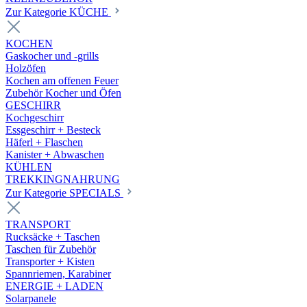
Zur Kategorie KÜCHE
KOCHEN
Gaskocher und -grills
Holzöfen
Kochen am offenen Feuer
Zubehör Kocher und Öfen
GESCHIRR
Kochgeschirr
Essgeschirr + Besteck
Häferl + Flaschen
Kanister + Abwaschen
KÜHLEN
TREKKINGNAHRUNG
Zur Kategorie SPECIALS
TRANSPORT
Rucksäcke + Taschen
Taschen für Zubehör
Transporter + Kisten
Spannriemen, Karabiner
ENERGIE + LADEN
Solarpanele