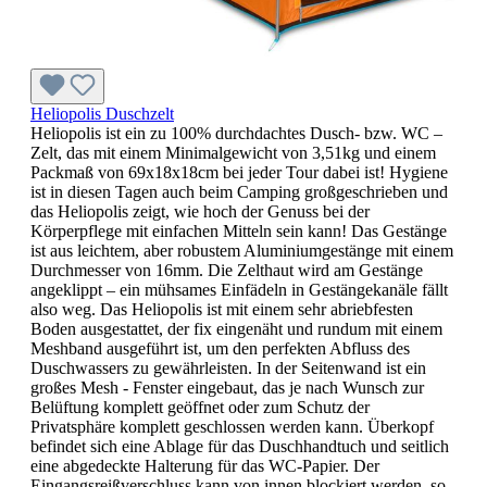
Heliopolis Duschzelt
Heliopolis ist ein zu 100% durchdachtes Dusch- bzw. WC –
Zelt, das mit einem Minimalgewicht von 3,51kg und einem
Packmaß von 69x18x18cm bei jeder Tour dabei ist! Hygiene
ist in diesen Tagen auch beim Camping großgeschrieben und
das Heliopolis zeigt, wie hoch der Genuss bei der
Körperpflege mit einfachen Mitteln sein kann! Das Gestänge
ist aus leichtem, aber robustem Aluminiumgestänge mit einem
Durchmesser von 16mm. Die Zelthaut wird am Gestänge
angeklippt – ein mühsames Einfädeln in Gestängekanäle fällt
also weg. Das Heliopolis ist mit einem sehr abriebfesten
Boden ausgestattet, der fix eingenäht und rundum mit einem
Meshband ausgeführt ist, um den perfekten Abfluss des
Duschwassers zu gewährleisten. In der Seitenwand ist ein
großes Mesh - Fenster eingebaut, das je nach Wunsch zur
Belüftung komplett geöffnet oder zum Schutz der
Privatsphäre komplett geschlossen werden kann. Überkopf
befindet sich eine Ablage für das Duschhandtuch und seitlich
eine abgedeckte Halterung für das WC-Papier. Der
Eingangsreißverschluss kann von innen blockiert werden, so