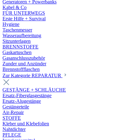
Generatoren + Powerbanks
Kabel & Co
FÜR UNTERWEGS
Erste Hilfe + Survival
Hygiene
Taschenmesser
Wasseraufbereitung
Sitzunterlagen
BRENNSTOFFE
Gaskartuschen
Gasanschlusszubehör
Zunder und Anzünder
Brennstoffflaschen
Zur Kategorie REPARATUR
GESTÄNGE + SCHLÄUCHE
Ersatz-Fiberglasgestänge
Ersatz-Alugestänge
Gestängeteile
Air-Repair
STOFFE
Kleber und Klebefolien
Nahtdichter
PFLEGE