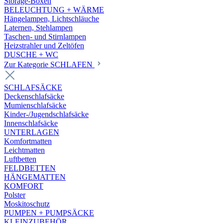
Storage-Boxen
BELEUCHTUNG + WÄRME
Hängelampen, Lichtschläuche
Laternen, Stehlampen
Taschen- und Stirnlampen
Heizstrahler und Zeltöfen
DUSCHE + WC
Zur Kategorie SCHLAFEN
SCHLAFSÄCKE
Deckenschlafsäcke
Mumienschlafsäcke
Kinder-/Jugendschlafsäcke
Innenschlafsäcke
UNTERLAGEN
Komfortmatten
Leichtmatten
Luftbetten
FELDBETTEN
HÄNGEMATTEN
KOMFORT
Polster
Moskitoschutz
PUMPEN + PUMPSÄCKE
KLEINZUBEHÖR