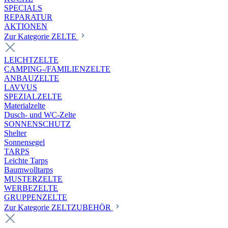
SPECIALS
REPARATUR
AKTIONEN
Zur Kategorie ZELTE
LEICHTZELTE
CAMPING-/FAMILIENZELTE
ANBAUZELTE
LAVVUS
SPEZIALZELTE
Materialzelte
Dusch- und WC-Zelte
SONNENSCHUTZ
Shelter
Sonnensegel
TARPS
Leichte Tarps
Baumwolltarps
MUSTERZELTE
WERBEZELTE
GRUPPENZELTE
Zur Kategorie ZELTZUBEHÖR