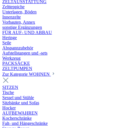
ZELTAUSSTATTUNG
Zeltteppiche
Unterlagen, Böden
Innenzelte
Vorbauten, Annex
sonstige Ergänzungen
FÜR AUF- UND ABBAU
Heringe
Seile
Abspannzubehör
Aufstellstangen und -sets
Werkzeug
PACKSÄCKE
ZELTPUMPEN
Zur Kategorie WOHNEN
SITZEN
Tische
Sessel und Stühle
Sitzbänke und Sofas
Hocker
AUFBEWAHREN
Kocherschränke
Falt- und Hängeschränke