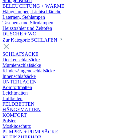
Storage-Boxen
BELEUCHTUNG + WÄRME
Hängelampen, Lichtschläuche
Laternen, Stehlampen
Taschen- und Stirnlampen
Heizstrahler und Zeltöfen
DUSCHE + WC
Zur Kategorie SCHLAFEN
SCHLAFSÄCKE
Deckenschlafsäcke
Mumienschlafsäcke
Kinder-/Jugendschlafsäcke
Innenschlafsäcke
UNTERLAGEN
Komfortmatten
Leichtmatten
Luftbetten
FELDBETTEN
HÄNGEMATTEN
KOMFORT
Polster
Moskitoschutz
PUMPEN + PUMPSÄCKE
KLEINZUBEHÖR