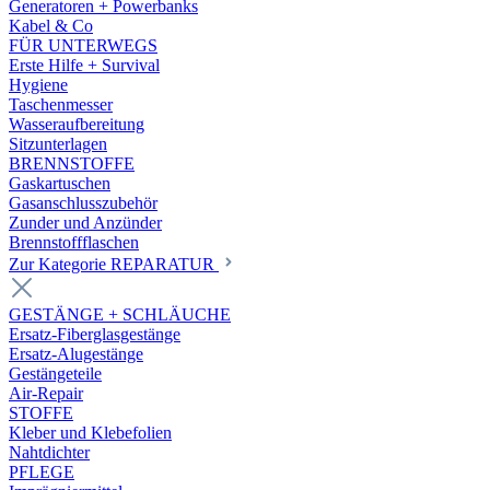
Generatoren + Powerbanks
Kabel & Co
FÜR UNTERWEGS
Erste Hilfe + Survival
Hygiene
Taschenmesser
Wasseraufbereitung
Sitzunterlagen
BRENNSTOFFE
Gaskartuschen
Gasanschlusszubehör
Zunder und Anzünder
Brennstoffflaschen
Zur Kategorie REPARATUR
GESTÄNGE + SCHLÄUCHE
Ersatz-Fiberglasgestänge
Ersatz-Alugestänge
Gestängeteile
Air-Repair
STOFFE
Kleber und Klebefolien
Nahtdichter
PFLEGE