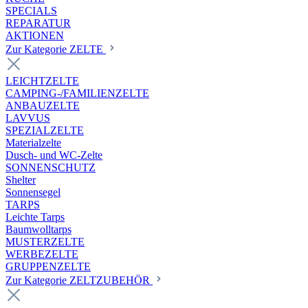
SPECIALS
REPARATUR
AKTIONEN
Zur Kategorie ZELTE
LEICHTZELTE
CAMPING-/FAMILIENZELTE
ANBAUZELTE
LAVVUS
SPEZIALZELTE
Materialzelte
Dusch- und WC-Zelte
SONNENSCHUTZ
Shelter
Sonnensegel
TARPS
Leichte Tarps
Baumwolltarps
MUSTERZELTE
WERBEZELTE
GRUPPENZELTE
Zur Kategorie ZELTZUBEHÖR