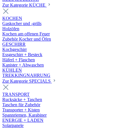
Zur Kategorie KÜCHE
KOCHEN
Gaskocher und -grills
Holzöfen
Kochen am offenen Feuer
Zubehör Kocher und Öfen
GESCHIRR
Kochgeschirr
Essgeschirr + Besteck
Häferl + Flaschen
Kanister + Abwaschen
KÜHLEN
TREKKINGNAHRUNG
Zur Kategorie SPECIALS
TRANSPORT
Rucksäcke + Taschen
Taschen für Zubehör
Transporter + Kisten
Spannriemen, Karabiner
ENERGIE + LADEN
Solarpanele