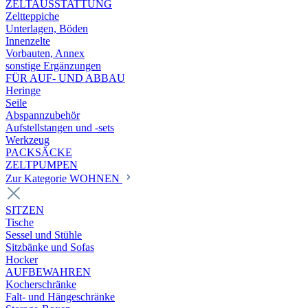
ZELTAUSSTATTUNG
Zeltteppiche
Unterlagen, Böden
Innenzelte
Vorbauten, Annex
sonstige Ergänzungen
FÜR AUF- UND ABBAU
Heringe
Seile
Abspannzubehör
Aufstellstangen und -sets
Werkzeug
PACKSÄCKE
ZELTPUMPEN
Zur Kategorie WOHNEN
SITZEN
Tische
Sessel und Stühle
Sitzbänke und Sofas
Hocker
AUFBEWAHREN
Kocherschränke
Falt- und Hängeschränke