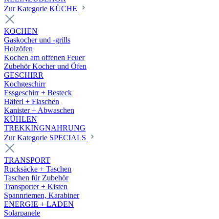
Zur Kategorie KÜCHE
KOCHEN
Gaskocher und -grills
Holzöfen
Kochen am offenen Feuer
Zubehör Kocher und Öfen
GESCHIRR
Kochgeschirr
Essgeschirr + Besteck
Häferl + Flaschen
Kanister + Abwaschen
KÜHLEN
TREKKINGNAHRUNG
Zur Kategorie SPECIALS
TRANSPORT
Rucksäcke + Taschen
Taschen für Zubehör
Transporter + Kisten
Spannriemen, Karabiner
ENERGIE + LADEN
Solarpanele