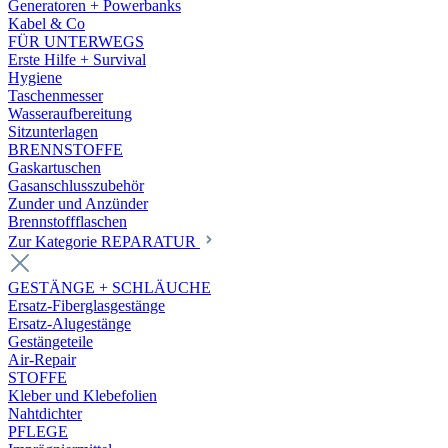
Generatoren + Powerbanks
Kabel & Co
FÜR UNTERWEGS
Erste Hilfe + Survival
Hygiene
Taschenmesser
Wasseraufbereitung
Sitzunterlagen
BRENNSTOFFE
Gaskartuschen
Gasanschlusszubehör
Zunder und Anzünder
Brennstoffflaschen
Zur Kategorie REPARATUR
GESTÄNGE + SCHLÄUCHE
Ersatz-Fiberglasgestänge
Ersatz-Alugestänge
Gestängeteile
Air-Repair
STOFFE
Kleber und Klebefolien
Nahtdichter
PFLEGE