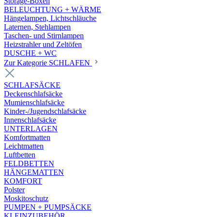
Storage-Boxen
BELEUCHTUNG + WÄRME
Hängelampen, Lichtschläuche
Laternen, Stehlampen
Taschen- und Stirnlampen
Heizstrahler und Zeltöfen
DUSCHE + WC
Zur Kategorie SCHLAFEN
SCHLAFSÄCKE
Deckenschlafsäcke
Mumienschlafsäcke
Kinder-/Jugendschlafsäcke
Innenschlafsäcke
UNTERLAGEN
Komfortmatten
Leichtmatten
Luftbetten
FELDBETTEN
HÄNGEMATTEN
KOMFORT
Polster
Moskitoschutz
PUMPEN + PUMPSÄCKE
KLEINZUBEHÖR