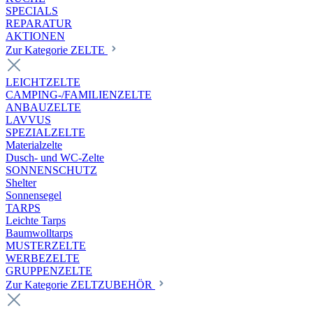
SPECIALS
REPARATUR
AKTIONEN
Zur Kategorie ZELTE
LEICHTZELTE
CAMPING-/FAMILIENZELTE
ANBAUZELTE
LAVVUS
SPEZIALZELTE
Materialzelte
Dusch- und WC-Zelte
SONNENSCHUTZ
Shelter
Sonnensegel
TARPS
Leichte Tarps
Baumwolltarps
MUSTERZELTE
WERBEZELTE
GRUPPENZELTE
Zur Kategorie ZELTZUBEHÖR