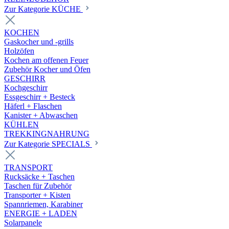
Zur Kategorie KÜCHE
KOCHEN
Gaskocher und -grills
Holzöfen
Kochen am offenen Feuer
Zubehör Kocher und Öfen
GESCHIRR
Kochgeschirr
Essgeschirr + Besteck
Häferl + Flaschen
Kanister + Abwaschen
KÜHLEN
TREKKINGNAHRUNG
Zur Kategorie SPECIALS
TRANSPORT
Rucksäcke + Taschen
Taschen für Zubehör
Transporter + Kisten
Spannriemen, Karabiner
ENERGIE + LADEN
Solarpanele