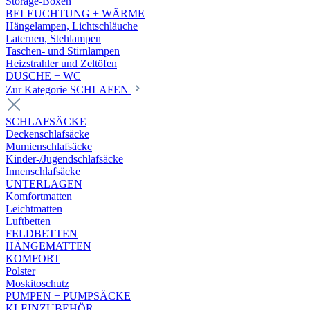
Storage-Boxen
BELEUCHTUNG + WÄRME
Hängelampen, Lichtschläuche
Laternen, Stehlampen
Taschen- und Stirnlampen
Heizstrahler und Zeltöfen
DUSCHE + WC
Zur Kategorie SCHLAFEN
SCHLAFSÄCKE
Deckenschlafsäcke
Mumienschlafsäcke
Kinder-/Jugendschlafsäcke
Innenschlafsäcke
UNTERLAGEN
Komfortmatten
Leichtmatten
Luftbetten
FELDBETTEN
HÄNGEMATTEN
KOMFORT
Polster
Moskitoschutz
PUMPEN + PUMPSÄCKE
KLEINZUBEHÖR