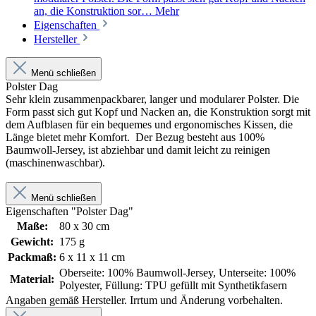
an, die Konstruktion sor…
Mehr
Eigenschaften
Hersteller
Menü schließen
Polster Dag
Sehr klein zusammenpackbarer, langer und modularer Polster. Die
Form passt sich gut Kopf und Nacken an, die Konstruktion sorgt mit
dem Aufblasen für ein bequemes und ergonomisches Kissen, die
Länge bietet mehr Komfort. Der Bezug besteht aus 100%
Baumwoll-Jersey, ist abziehbar und damit leicht zu reinigen
(maschinenwaschbar).
Menü schließen
Eigenschaften "Polster Dag"
Maße:
80 x 30 cm
Gewicht:
175 g
Packmaß:
6 x 11 x 11 cm
Oberseite: 100% Baumwoll-Jersey, Unterseite: 100%
Material:
Polyester, Füllung: TPU gefüllt mit Synthetikfasern
Angaben gemäß Hersteller. Irrtum und Änderung vorbehalten.