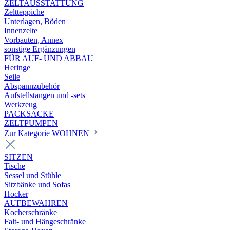
ZELTAUSSTATTUNG
Zeltteppiche
Unterlagen, Böden
Innenzelte
Vorbauten, Annex
sonstige Ergänzungen
FÜR AUF- UND ABBAU
Heringe
Seile
Abspannzubehör
Aufstellstangen und -sets
Werkzeug
PACKSÄCKE
ZELTPUMPEN
Zur Kategorie WOHNEN
SITZEN
Tische
Sessel und Stühle
Sitzbänke und Sofas
Hocker
AUFBEWAHREN
Kocherschränke
Falt- und Hängeschränke