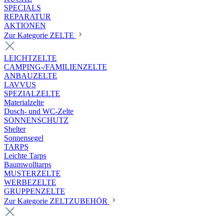
SPECIALS
REPARATUR
AKTIONEN
Zur Kategorie ZELTE
LEICHTZELTE
CAMPING-/FAMILIENZELTE
ANBAUZELTE
LAVVUS
SPEZIALZELTE
Materialzelte
Dusch- und WC-Zelte
SONNENSCHUTZ
Shelter
Sonnensegel
TARPS
Leichte Tarps
Baumwolltarps
MUSTERZELTE
WERBEZELTE
GRUPPENZELTE
Zur Kategorie ZELTZUBEHÖR