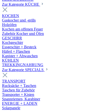
Zur Kategorie KÜCHE
KOCHEN
Gaskocher und -grills
Holzöfen
Kochen am offenen Feuer
Zubehör Kocher und Öfen
GESCHIRR
Kochgeschirr
Essgeschirr + Besteck
Häferl + Flaschen
Kanister + Abwaschen
KÜHLEN
TREKKINGNAHRUNG
Zur Kategorie SPECIALS
TRANSPORT
Rucksäcke + Taschen
Taschen für Zubehör
Transporter + Kisten
Spannriemen, Karabiner
ENERGIE + LADEN
Solarpanele