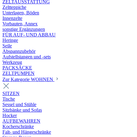
ZELTAUSSTATTUNG
Zeltteppiche
Unterlagen, Böden
Innenzelte
Vorbauten, Annex
sonstige Ergänzungen
FÜR AUF- UND ABBAU
Heringe
Seile
Abspannzubehör
Aufstellstangen und -sets
Werkzeug
PACKSÄCKE
ZELTPUMPEN
Zur Kategorie WOHNEN
SITZEN
Tische
Sessel und Stühle
Sitzbänke und Sofas
Hocker
AUFBEWAHREN
Kocherschränke
Falt- und Hängeschränke