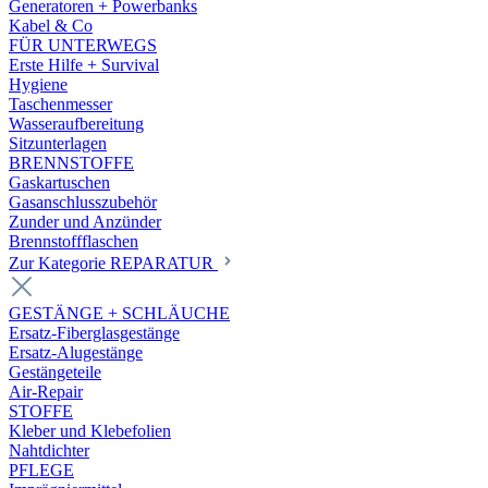
Generatoren + Powerbanks
Kabel & Co
FÜR UNTERWEGS
Erste Hilfe + Survival
Hygiene
Taschenmesser
Wasseraufbereitung
Sitzunterlagen
BRENNSTOFFE
Gaskartuschen
Gasanschlusszubehör
Zunder und Anzünder
Brennstoffflaschen
Zur Kategorie REPARATUR
GESTÄNGE + SCHLÄUCHE
Ersatz-Fiberglasgestänge
Ersatz-Alugestänge
Gestängeteile
Air-Repair
STOFFE
Kleber und Klebefolien
Nahtdichter
PFLEGE