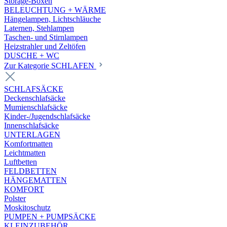
Storage-Boxen
BELEUCHTUNG + WÄRME
Hängelampen, Lichtschläuche
Laternen, Stehlampen
Taschen- und Stirnlampen
Heizstrahler und Zeltöfen
DUSCHE + WC
Zur Kategorie SCHLAFEN
SCHLAFSÄCKE
Deckenschlafsäcke
Mumienschlafsäcke
Kinder-/Jugendschlafsäcke
Innenschlafsäcke
UNTERLAGEN
Komfortmatten
Leichtmatten
Luftbetten
FELDBETTEN
HÄNGEMATTEN
KOMFORT
Polster
Moskitoschutz
PUMPEN + PUMPSÄCKE
KLEINZUBEHÖR