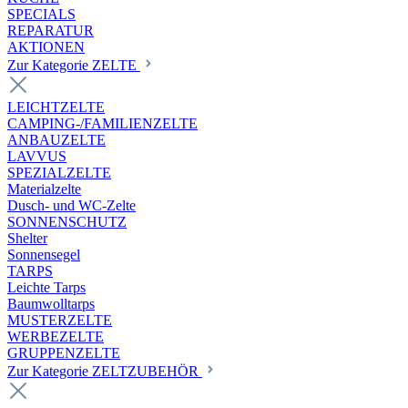
SPECIALS
REPARATUR
AKTIONEN
Zur Kategorie ZELTE
LEICHTZELTE
CAMPING-/FAMILIENZELTE
ANBAUZELTE
LAVVUS
SPEZIALZELTE
Materialzelte
Dusch- und WC-Zelte
SONNENSCHUTZ
Shelter
Sonnensegel
TARPS
Leichte Tarps
Baumwolltarps
MUSTERZELTE
WERBEZELTE
GRUPPENZELTE
Zur Kategorie ZELTZUBEHÖR