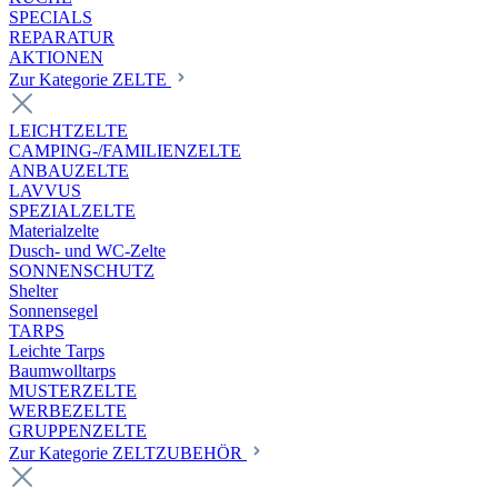
SPECIALS
REPARATUR
AKTIONEN
Zur Kategorie ZELTE
LEICHTZELTE
CAMPING-/FAMILIENZELTE
ANBAUZELTE
LAVVUS
SPEZIALZELTE
Materialzelte
Dusch- und WC-Zelte
SONNENSCHUTZ
Shelter
Sonnensegel
TARPS
Leichte Tarps
Baumwolltarps
MUSTERZELTE
WERBEZELTE
GRUPPENZELTE
Zur Kategorie ZELTZUBEHÖR