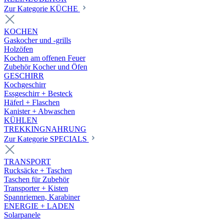
Zur Kategorie KÜCHE
KOCHEN
Gaskocher und -grills
Holzöfen
Kochen am offenen Feuer
Zubehör Kocher und Öfen
GESCHIRR
Kochgeschirr
Essgeschirr + Besteck
Häferl + Flaschen
Kanister + Abwaschen
KÜHLEN
TREKKINGNAHRUNG
Zur Kategorie SPECIALS
TRANSPORT
Rucksäcke + Taschen
Taschen für Zubehör
Transporter + Kisten
Spannriemen, Karabiner
ENERGIE + LADEN
Solarpanele