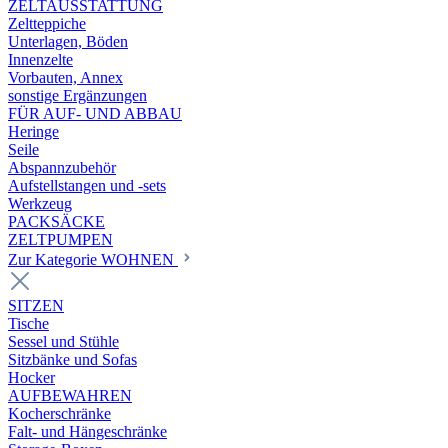
ZELTAUSSTATTUNG
Zeltteppiche
Unterlagen, Böden
Innenzelte
Vorbauten, Annex
sonstige Ergänzungen
FÜR AUF- UND ABBAU
Heringe
Seile
Abspannzubehör
Aufstellstangen und -sets
Werkzeug
PACKSÄCKE
ZELTPUMPEN
Zur Kategorie WOHNEN
SITZEN
Tische
Sessel und Stühle
Sitzbänke und Sofas
Hocker
AUFBEWAHREN
Kocherschränke
Falt- und Hängeschränke