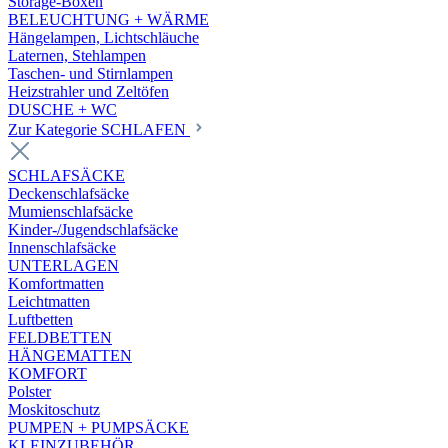
Storage-Boxen
BELEUCHTUNG + WÄRME
Hängelampen, Lichtschläuche
Laternen, Stehlampen
Taschen- und Stirnlampen
Heizstrahler und Zeltöfen
DUSCHE + WC
Zur Kategorie SCHLAFEN
SCHLAFSÄCKE
Deckenschlafsäcke
Mumienschlafsäcke
Kinder-/Jugendschlafsäcke
Innenschlafsäcke
UNTERLAGEN
Komfortmatten
Leichtmatten
Luftbetten
FELDBETTEN
HÄNGEMATTEN
KOMFORT
Polster
Moskitoschutz
PUMPEN + PUMPSÄCKE
KLEINZUBEHÖR