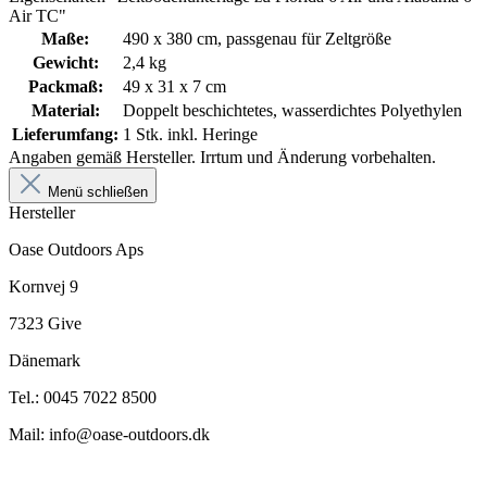
Air TC"
Maße:
490 x 380 cm, passgenau für Zeltgröße
Gewicht:
2,4 kg
Packmaß:
49 x 31 x 7 cm
Material:
Doppelt beschichtetes, wasserdichtes Polyethylen
Lieferumfang:
1 Stk. inkl. Heringe
Angaben gemäß Hersteller. Irrtum und Änderung vorbehalten.
Menü schließen
Hersteller
Oase Outdoors Aps
Kornvej 9
7323 Give
Dänemark
Tel.: 0045 7022 8500
Mail: info@oase-outdoors.dk