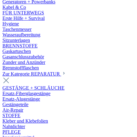
Generatoren + Powerbanks
Kabel & Co
FÜR UNTERWEGS
Erste Hilfe + Survival
Hygiene
Taschenmesser
Wasseraufbereitung
Sitzunterlagen
BRENNSTOFFE
Gaskartuschen
Gasanschlusszubehör
Zunder und Anzünder
Brennstoffflaschen
Zur Kategorie REPARATUR
GESTÄNGE + SCHLÄUCHE
Ersatz-Fiberglasgestänge
Ersatz-Alugestänge
Gestängeteile
Air-Repair
STOFFE
Kleber und Klebefolien
Nahtdichter
PFLEGE