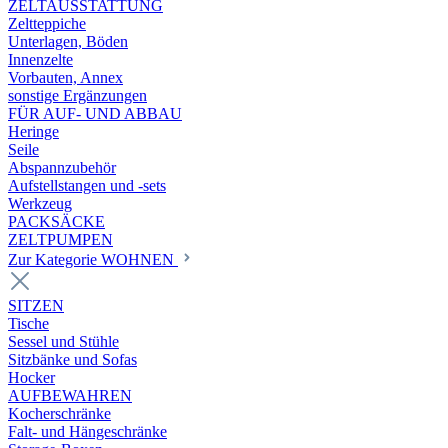
ZELTAUSSTATTUNG
Zeltteppiche
Unterlagen, Böden
Innenzelte
Vorbauten, Annex
sonstige Ergänzungen
FÜR AUF- UND ABBAU
Heringe
Seile
Abspannzubehör
Aufstellstangen und -sets
Werkzeug
PACKSÄCKE
ZELTPUMPEN
Zur Kategorie WOHNEN
SITZEN
Tische
Sessel und Stühle
Sitzbänke und Sofas
Hocker
AUFBEWAHREN
Kocherschränke
Falt- und Hängeschränke