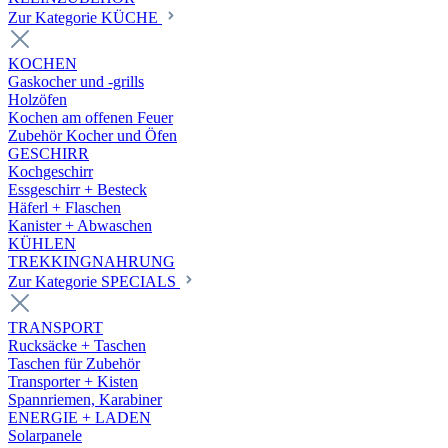
Zur Kategorie KÜCHE
KOCHEN
Gaskocher und -grills
Holzöfen
Kochen am offenen Feuer
Zubehör Kocher und Öfen
GESCHIRR
Kochgeschirr
Essgeschirr + Besteck
Häferl + Flaschen
Kanister + Abwaschen
KÜHLEN
TREKKINGNAHRUNG
Zur Kategorie SPECIALS
TRANSPORT
Rucksäcke + Taschen
Taschen für Zubehör
Transporter + Kisten
Spannriemen, Karabiner
ENERGIE + LADEN
Solarpanele