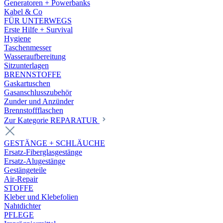
Generatoren + Powerbanks
Kabel & Co
FÜR UNTERWEGS
Erste Hilfe + Survival
Hygiene
Taschenmesser
Wasseraufbereitung
Sitzunterlagen
BRENNSTOFFE
Gaskartuschen
Gasanschlusszubehör
Zunder und Anzünder
Brennstoffflaschen
Zur Kategorie REPARATUR
GESTÄNGE + SCHLÄUCHE
Ersatz-Fiberglasgestänge
Ersatz-Alugestänge
Gestängeteile
Air-Repair
STOFFE
Kleber und Klebefolien
Nahtdichter
PFLEGE