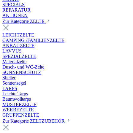
SPECIALS
REPARATUR
AKTIONEN
Zur Kategorie ZELTE
LEICHTZELTE
CAMPING-/FAMILIENZELTE
ANBAUZELTE
LAVVUS
SPEZIALZELTE
Materialzelte
Dusch- und WC-Zelte
SONNENSCHUTZ
Shelter
Sonnensegel
TARPS
Leichte Tarps
Baumwolltarps
MUSTERZELTE
WERBEZELTE
GRUPPENZELTE
Zur Kategorie ZELTZUBEHÖR