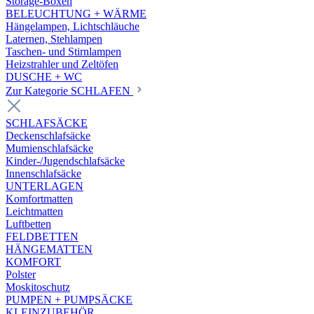
Storage-Boxen
BELEUCHTUNG + WÄRME
Hängelampen, Lichtschläuche
Laternen, Stehlampen
Taschen- und Stirnlampen
Heizstrahler und Zeltöfen
DUSCHE + WC
Zur Kategorie SCHLAFEN
SCHLAFSÄCKE
Deckenschlafsäcke
Mumienschlafsäcke
Kinder-/Jugendschlafsäcke
Innenschlafsäcke
UNTERLAGEN
Komfortmatten
Leichtmatten
Luftbetten
FELDBETTEN
HÄNGEMATTEN
KOMFORT
Polster
Moskitoschutz
PUMPEN + PUMPSÄCKE
KLEINZUBEHÖR