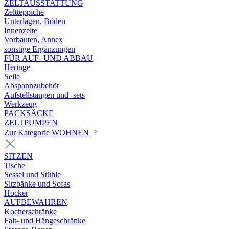
ZELTAUSSTATTUNG
Zeltteppiche
Unterlagen, Böden
Innenzelte
Vorbauten, Annex
sonstige Ergänzungen
FÜR AUF- UND ABBAU
Heringe
Seile
Abspannzubehör
Aufstellstangen und -sets
Werkzeug
PACKSÄCKE
ZELTPUMPEN
Zur Kategorie WOHNEN
SITZEN
Tische
Sessel und Stühle
Sitzbänke und Sofas
Hocker
AUFBEWAHREN
Kocherschränke
Falt- und Hängeschränke