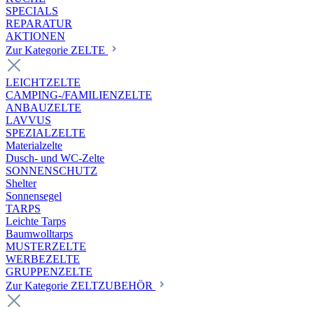
SPECIALS
REPARATUR
AKTIONEN
Zur Kategorie ZELTE
LEICHTZELTE
CAMPING-/FAMILIENZELTE
ANBAUZELTE
LAVVUS
SPEZIALZELTE
Materialzelte
Dusch- und WC-Zelte
SONNENSCHUTZ
Shelter
Sonnensegel
TARPS
Leichte Tarps
Baumwolltarps
MUSTERZELTE
WERBEZELTE
GRUPPENZELTE
Zur Kategorie ZELTZUBEHÖR