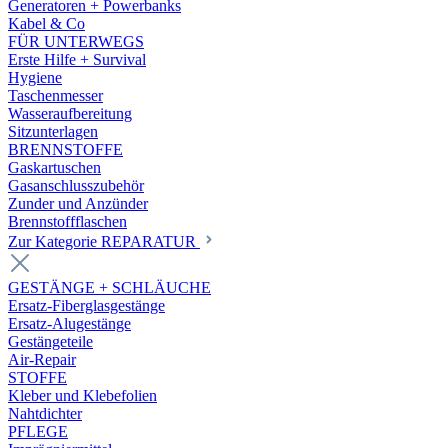
Generatoren + Powerbanks
Kabel & Co
FÜR UNTERWEGS
Erste Hilfe + Survival
Hygiene
Taschenmesser
Wasseraufbereitung
Sitzunterlagen
BRENNSTOFFE
Gaskartuschen
Gasanschlusszubehör
Zunder und Anzünder
Brennstoffflaschen
Zur Kategorie REPARATUR
GESTÄNGE + SCHLÄUCHE
Ersatz-Fiberglasgestänge
Ersatz-Alugestänge
Gestängeteile
Air-Repair
STOFFE
Kleber und Klebefolien
Nahtdichter
PFLEGE