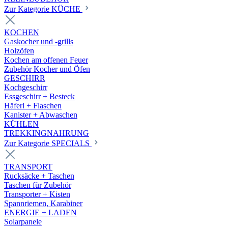
Zur Kategorie KÜCHE
KOCHEN
Gaskocher und -grills
Holzöfen
Kochen am offenen Feuer
Zubehör Kocher und Öfen
GESCHIRR
Kochgeschirr
Essgeschirr + Besteck
Häferl + Flaschen
Kanister + Abwaschen
KÜHLEN
TREKKINGNAHRUNG
Zur Kategorie SPECIALS
TRANSPORT
Rucksäcke + Taschen
Taschen für Zubehör
Transporter + Kisten
Spannriemen, Karabiner
ENERGIE + LADEN
Solarpanele