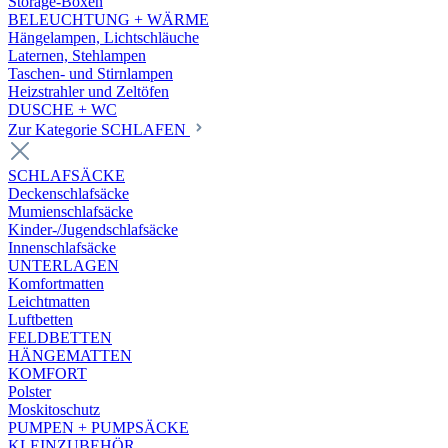
Storage-Boxen
BELEUCHTUNG + WÄRME
Hängelampen, Lichtschläuche
Laternen, Stehlampen
Taschen- und Stirnlampen
Heizstrahler und Zeltöfen
DUSCHE + WC
Zur Kategorie SCHLAFEN
SCHLAFSÄCKE
Deckenschlafsäcke
Mumienschlafsäcke
Kinder-/Jugendschlafsäcke
Innenschlafsäcke
UNTERLAGEN
Komfortmatten
Leichtmatten
Luftbetten
FELDBETTEN
HÄNGEMATTEN
KOMFORT
Polster
Moskitoschutz
PUMPEN + PUMPSÄCKE
KLEINZUBEHÖR