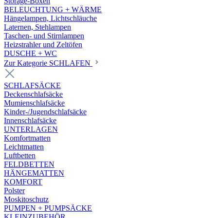
Storage-Boxen
BELEUCHTUNG + WÄRME
Hängelampen, Lichtschläuche
Laternen, Stehlampen
Taschen- und Stirnlampen
Heizstrahler und Zeltöfen
DUSCHE + WC
Zur Kategorie SCHLAFEN
SCHLAFSÄCKE
Deckenschlafsäcke
Mumienschlafsäcke
Kinder-/Jugendschlafsäcke
Innenschlafsäcke
UNTERLAGEN
Komfortmatten
Leichtmatten
Luftbetten
FELDBETTEN
HÄNGEMATTEN
KOMFORT
Polster
Moskitoschutz
PUMPEN + PUMPSÄCKE
KLEINZUBEHÖR