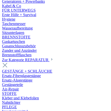
Generatoren + Powerbanks
Kabel & Co
FÜR UNTERWEGS
Erste Hilfe + Survival
Hygiene
Taschenmesser
Wasseraufbereitung
Sitzunterlagen
BRENNSTOFFE
Gaskartuschen
Gasanschlusszubehör
Zunder und Anzünder
Brennstoffflaschen
Zur Kategorie REPARATUR
GESTÄNGE + SCHLÄUCHE
Ersatz-Fiberglasgestänge
Ersatz-Alugestänge
Gestängeteile
Air-Repair
STOFFE
Kleber und Klebefolien
Nahtdichter
PFLEGE