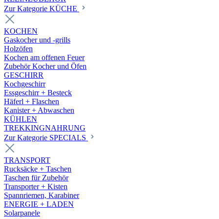
Zur Kategorie KÜCHE
KOCHEN
Gaskocher und -grills
Holzöfen
Kochen am offenen Feuer
Zubehör Kocher und Öfen
GESCHIRR
Kochgeschirr
Essgeschirr + Besteck
Häferl + Flaschen
Kanister + Abwaschen
KÜHLEN
TREKKINGNAHRUNG
Zur Kategorie SPECIALS
TRANSPORT
Rucksäcke + Taschen
Taschen für Zubehör
Transporter + Kisten
Spannriemen, Karabiner
ENERGIE + LADEN
Solarpanele