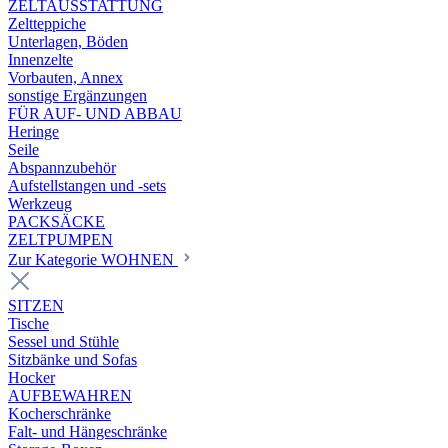
ZELTAUSSTATTUNG
Zeltteppiche
Unterlagen, Böden
Innenzelte
Vorbauten, Annex
sonstige Ergänzungen
FÜR AUF- UND ABBAU
Heringe
Seile
Abspannzubehör
Aufstellstangen und -sets
Werkzeug
PACKSÄCKE
ZELTPUMPEN
Zur Kategorie WOHNEN
SITZEN
Tische
Sessel und Stühle
Sitzbänke und Sofas
Hocker
AUFBEWAHREN
Kocherschränke
Falt- und Hängeschränke