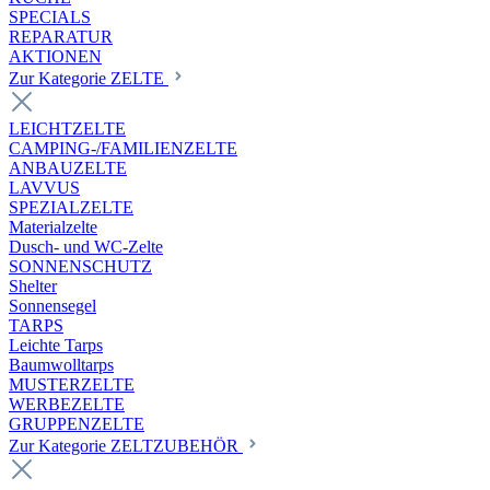
SPECIALS
REPARATUR
AKTIONEN
Zur Kategorie ZELTE
LEICHTZELTE
CAMPING-/FAMILIENZELTE
ANBAUZELTE
LAVVUS
SPEZIALZELTE
Materialzelte
Dusch- und WC-Zelte
SONNENSCHUTZ
Shelter
Sonnensegel
TARPS
Leichte Tarps
Baumwolltarps
MUSTERZELTE
WERBEZELTE
GRUPPENZELTE
Zur Kategorie ZELTZUBEHÖR