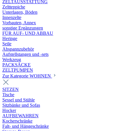
ZELTAUSSTATTUNG
Zeltteppiche
Unterlagen, Böden
Innenzelte
Vorbauten, Annex
sonstige Ergänzungen
FÜR AUF- UND ABBAU
Heringe
Seile
Abspannzubehör
Aufstellstangen und -sets
Werkzeug
PACKSÄCKE
ZELTPUMPEN
Zur Kategorie WOHNEN
SITZEN
Tische
Sessel und Stühle
Sitzbänke und Sofas
Hocker
AUFBEWAHREN
Kocherschränke
Falt- und Hängeschränke