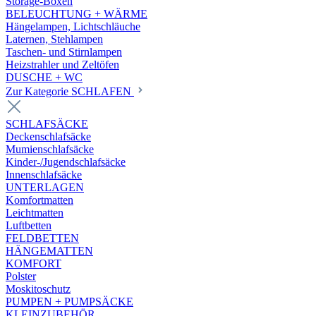
Storage-Boxen
BELEUCHTUNG + WÄRME
Hängelampen, Lichtschläuche
Laternen, Stehlampen
Taschen- und Stirnlampen
Heizstrahler und Zeltöfen
DUSCHE + WC
Zur Kategorie SCHLAFEN
SCHLAFSÄCKE
Deckenschlafsäcke
Mumienschlafsäcke
Kinder-/Jugendschlafsäcke
Innenschlafsäcke
UNTERLAGEN
Komfortmatten
Leichtmatten
Luftbetten
FELDBETTEN
HÄNGEMATTEN
KOMFORT
Polster
Moskitoschutz
PUMPEN + PUMPSÄCKE
KLEINZUBEHÖR