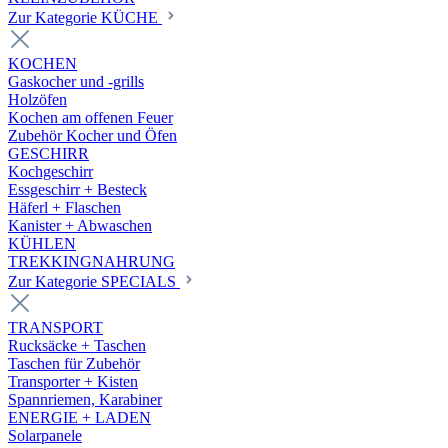
Zur Kategorie KÜCHE
KOCHEN
Gaskocher und -grills
Holzöfen
Kochen am offenen Feuer
Zubehör Kocher und Öfen
GESCHIRR
Kochgeschirr
Essgeschirr + Besteck
Häferl + Flaschen
Kanister + Abwaschen
KÜHLEN
TREKKINGNAHRUNG
Zur Kategorie SPECIALS
TRANSPORT
Rucksäcke + Taschen
Taschen für Zubehör
Transporter + Kisten
Spannriemen, Karabiner
ENERGIE + LADEN
Solarpanele