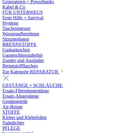
Generatoren + Powerbanks
Kabel & Co
FÜR UNTERWEGS
Erste Hilfe + Survival
Hygiene
Taschenmesser
Wasseraufbereitung
Sitzunterlagen
BRENNSTOFFE
Gaskartuschen
Gasanschlusszubehör
Zunder und Anzünder
Brennstoffflaschen
Zur Kategorie REPARATUR
GESTÄNGE + SCHLÄUCHE
Ersatz-Fiberglasgestänge
Ersatz-Alugestänge
Gestängeteile
Air-Repair
STOFFE
Kleber und Klebefolien
Nahtdichter
PFLEGE