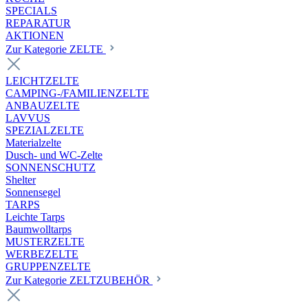
SPECIALS
REPARATUR
AKTIONEN
Zur Kategorie ZELTE
LEICHTZELTE
CAMPING-/FAMILIENZELTE
ANBAUZELTE
LAVVUS
SPEZIALZELTE
Materialzelte
Dusch- und WC-Zelte
SONNENSCHUTZ
Shelter
Sonnensegel
TARPS
Leichte Tarps
Baumwolltarps
MUSTERZELTE
WERBEZELTE
GRUPPENZELTE
Zur Kategorie ZELTZUBEHÖR