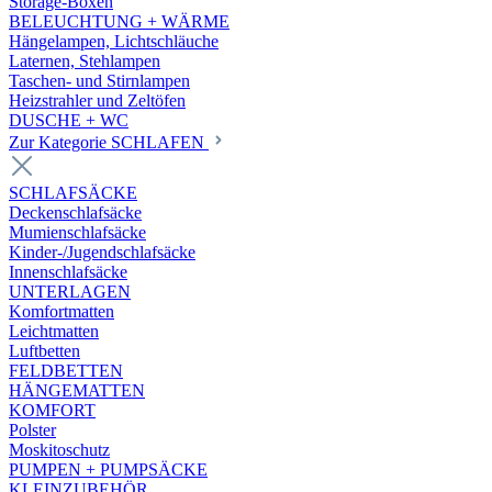
Storage-Boxen
BELEUCHTUNG + WÄRME
Hängelampen, Lichtschläuche
Laternen, Stehlampen
Taschen- und Stirnlampen
Heizstrahler und Zeltöfen
DUSCHE + WC
Zur Kategorie SCHLAFEN
SCHLAFSÄCKE
Deckenschlafsäcke
Mumienschlafsäcke
Kinder-/Jugendschlafsäcke
Innenschlafsäcke
UNTERLAGEN
Komfortmatten
Leichtmatten
Luftbetten
FELDBETTEN
HÄNGEMATTEN
KOMFORT
Polster
Moskitoschutz
PUMPEN + PUMPSÄCKE
KLEINZUBEHÖR