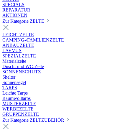
SPECIALS
REPARATUR
AKTIONEN
Zur Kategorie ZELTE
LEICHTZELTE
CAMPING-/FAMILIENZELTE
ANBAUZELTE
LAVVUS
SPEZIALZELTE
Materialzelte
Dusch- und WC-Zelte
SONNENSCHUTZ
Shelter
Sonnensegel
TARPS
Leichte Tarps
Baumwolltarps
MUSTERZELTE
WERBEZELTE
GRUPPENZELTE
Zur Kategorie ZELTZUBEHÖR