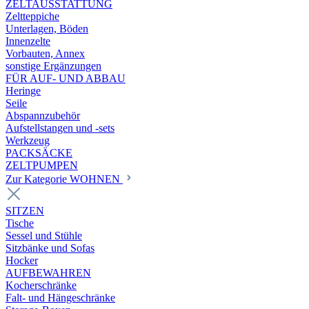
ZELTAUSSTATTUNG
Zeltteppiche
Unterlagen, Böden
Innenzelte
Vorbauten, Annex
sonstige Ergänzungen
FÜR AUF- UND ABBAU
Heringe
Seile
Abspannzubehör
Aufstellstangen und -sets
Werkzeug
PACKSÄCKE
ZELTPUMPEN
Zur Kategorie WOHNEN
SITZEN
Tische
Sessel und Stühle
Sitzbänke und Sofas
Hocker
AUFBEWAHREN
Kocherschränke
Falt- und Hängeschränke