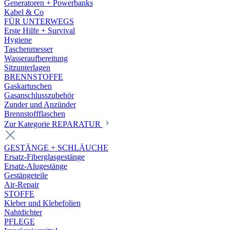
Generatoren + Powerbanks
Kabel & Co
FÜR UNTERWEGS
Erste Hilfe + Survival
Hygiene
Taschenmesser
Wasseraufbereitung
Sitzunterlagen
BRENNSTOFFE
Gaskartuschen
Gasanschlusszubehör
Zunder und Anzünder
Brennstoffflaschen
Zur Kategorie REPARATUR
GESTÄNGE + SCHLÄUCHE
Ersatz-Fiberglasgestänge
Ersatz-Alugestänge
Gestängeteile
Air-Repair
STOFFE
Kleber und Klebefolien
Nahtdichter
PFLEGE