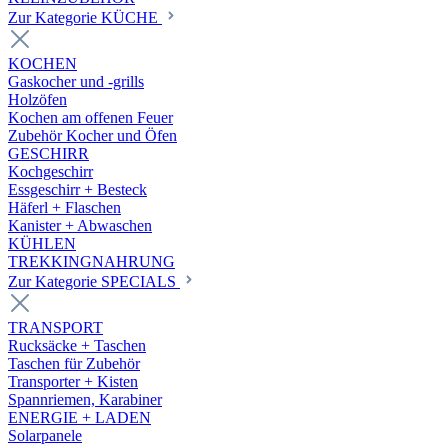
Zur Kategorie KÜCHE
KOCHEN
Gaskocher und -grills
Holzöfen
Kochen am offenen Feuer
Zubehör Kocher und Öfen
GESCHIRR
Kochgeschirr
Essgeschirr + Besteck
Häferl + Flaschen
Kanister + Abwaschen
KÜHLEN
TREKKINGNAHRUNG
Zur Kategorie SPECIALS
TRANSPORT
Rucksäcke + Taschen
Taschen für Zubehör
Transporter + Kisten
Spannriemen, Karabiner
ENERGIE + LADEN
Solarpanele