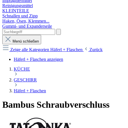
Imprägniermittel
Reinigungsmittel
KLEINTEILE
Schnallen und Zipp
Haken, Ösen, Klemmen...
Gummi- und Expanderseile
Menü schließen
Zeige alle Kategorien
Häferl + Flaschen
Zurück
Häferl + Flaschen anzeigen
KÜCHE
GESCHIRR
Häferl + Flaschen
Bambus Schraubverschluss