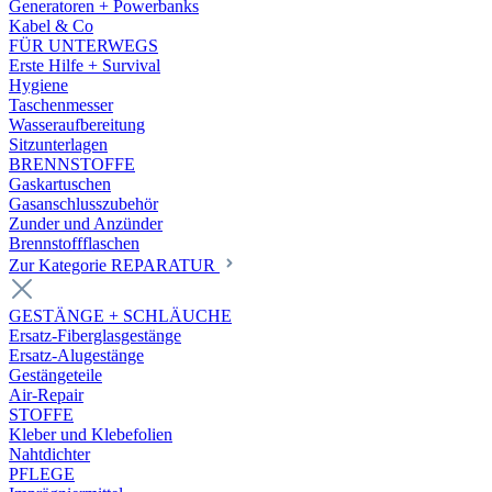
Generatoren + Powerbanks
Kabel & Co
FÜR UNTERWEGS
Erste Hilfe + Survival
Hygiene
Taschenmesser
Wasseraufbereitung
Sitzunterlagen
BRENNSTOFFE
Gaskartuschen
Gasanschlusszubehör
Zunder und Anzünder
Brennstoffflaschen
Zur Kategorie REPARATUR
GESTÄNGE + SCHLÄUCHE
Ersatz-Fiberglasgestänge
Ersatz-Alugestänge
Gestängeteile
Air-Repair
STOFFE
Kleber und Klebefolien
Nahtdichter
PFLEGE