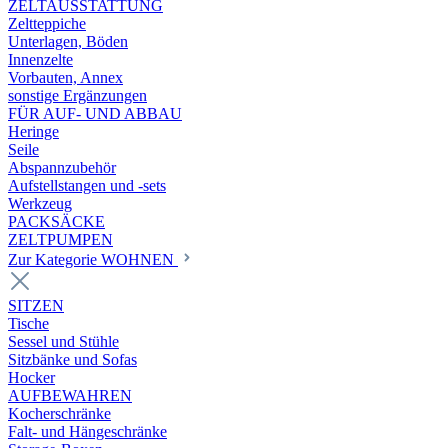
ZELTAUSSTATTUNG
Zeltteppiche
Unterlagen, Böden
Innenzelte
Vorbauten, Annex
sonstige Ergänzungen
FÜR AUF- UND ABBAU
Heringe
Seile
Abspannzubehör
Aufstellstangen und -sets
Werkzeug
PACKSÄCKE
ZELTPUMPEN
Zur Kategorie WOHNEN
SITZEN
Tische
Sessel und Stühle
Sitzbänke und Sofas
Hocker
AUFBEWAHREN
Kocherschränke
Falt- und Hängeschränke