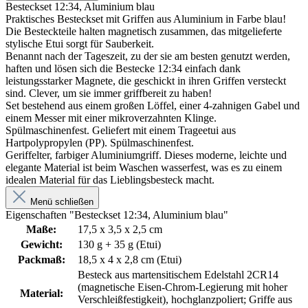
Besteckset 12:34, Aluminium blau
Praktisches Besteckset mit Griffen aus Aluminium in Farbe blau!
Die Besteckteile halten magnetisch zusammen, das mitgelieferte
stylische Etui sorgt für Sauberkeit.
Benannt nach der Tageszeit, zu der sie am besten genutzt werden,
haften und lösen sich die Bestecke 12:34 einfach dank
leistungsstarker Magnete, die geschickt in ihren Griffen versteckt
sind. Clever, um sie immer griffbereit zu haben!
Set bestehend aus einem großen Löffel, einer 4-zahnigen Gabel und
einem Messer mit einer mikroverzahnten Klinge.
Spülmaschinenfest. Geliefert mit einem Trageetui aus
Hartpolypropylen (PP). Spülmaschinenfest.
Geriffelter, farbiger Aluminiumgriff. Dieses moderne, leichte und
elegante Material ist beim Waschen wasserfest, was es zu einem
idealen Material für das Lieblingsbesteck macht.
Menü schließen
Eigenschaften "Besteckset 12:34, Aluminium blau"
Maße:
17,5 x 3,5 x 2,5 cm
Gewicht:
130 g + 35 g (Etui)
Packmaß:
18,5 x 4 x 2,8 cm (Etui)
Besteck aus martensitischem Edelstahl 2CR14
(magnetische Eisen-Chrom-Legierung mit hoher
Material:
Verschleißfestigkeit), hochglanzpoliert; Griffe aus