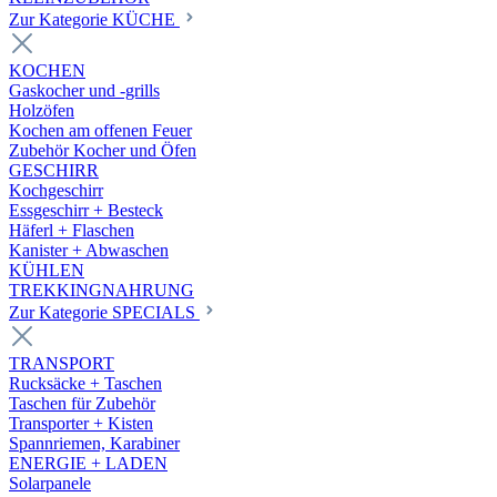
Zur Kategorie KÜCHE
KOCHEN
Gaskocher und -grills
Holzöfen
Kochen am offenen Feuer
Zubehör Kocher und Öfen
GESCHIRR
Kochgeschirr
Essgeschirr + Besteck
Häferl + Flaschen
Kanister + Abwaschen
KÜHLEN
TREKKINGNAHRUNG
Zur Kategorie SPECIALS
TRANSPORT
Rucksäcke + Taschen
Taschen für Zubehör
Transporter + Kisten
Spannriemen, Karabiner
ENERGIE + LADEN
Solarpanele