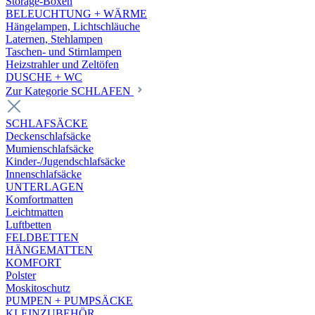
Storage-Boxen
BELEUCHTUNG + WÄRME
Hängelampen, Lichtschläuche
Laternen, Stehlampen
Taschen- und Stirnlampen
Heizstrahler und Zeltöfen
DUSCHE + WC
Zur Kategorie SCHLAFEN
SCHLAFSÄCKE
Deckenschlafsäcke
Mumienschlafsäcke
Kinder-/Jugendschlafsäcke
Innenschlafsäcke
UNTERLAGEN
Komfortmatten
Leichtmatten
Luftbetten
FELDBETTEN
HÄNGEMATTEN
KOMFORT
Polster
Moskitoschutz
PUMPEN + PUMPSÄCKE
KLEINZUBEHÖR