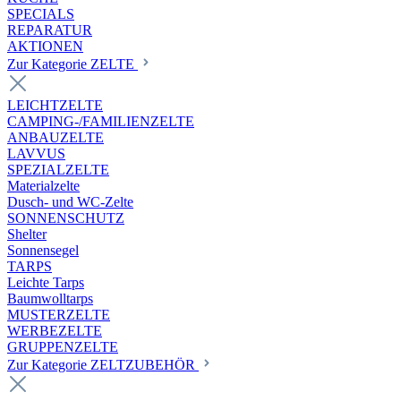
SPECIALS
REPARATUR
AKTIONEN
Zur Kategorie ZELTE
LEICHTZELTE
CAMPING-/FAMILIENZELTE
ANBAUZELTE
LAVVUS
SPEZIALZELTE
Materialzelte
Dusch- und WC-Zelte
SONNENSCHUTZ
Shelter
Sonnensegel
TARPS
Leichte Tarps
Baumwolltarps
MUSTERZELTE
WERBEZELTE
GRUPPENZELTE
Zur Kategorie ZELTZUBEHÖR