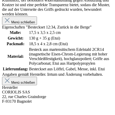
Kunststoff, der besonders widerstandsfähig gegen Abnutzung und
Kratzer ist und eine perfekte Transparenz bietet, sodass die Muster,
die auf der Unterseite des Griffs gedruckt wurden, bewundert
werden können.
Menü schließen
Eigenschaften "Besteckset 12:34, Zurück in die Berge"
Maße:
17,5 x 3,5 x 2,5 cm
Gewicht:
130 g + 35 g (Etui)
Packmaß:
18,5 x 4 x 2,8 cm (Etui)
Besteck aus martensitischem Edelstahl 2CR14
(magnetische Eisen-Chrom-Legierung mit hoher
Material:
Verschleißfestigkeit), hochglanzpoliert; Griffe aus
Polycarbonat; Etui aus Hartpolypropylen
Lieferumfang:
Besteckset aus Löffel, Gabel, Messe, inkl. Etui
Angaben gemäß Hersteller. Irrtum und Änderung vorbehalten.
Menü schließen
Hersteller
CORIOLIS SAS
22, rue Charles Graindorge
F-93170 Bagnolet