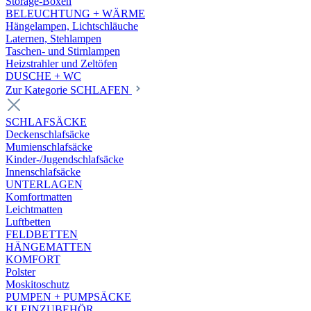
Storage-Boxen
BELEUCHTUNG + WÄRME
Hängelampen, Lichtschläuche
Laternen, Stehlampen
Taschen- und Stirnlampen
Heizstrahler und Zeltöfen
DUSCHE + WC
Zur Kategorie SCHLAFEN
SCHLAFSÄCKE
Deckenschlafsäcke
Mumienschlafsäcke
Kinder-/Jugendschlafsäcke
Innenschlafsäcke
UNTERLAGEN
Komfortmatten
Leichtmatten
Luftbetten
FELDBETTEN
HÄNGEMATTEN
KOMFORT
Polster
Moskitoschutz
PUMPEN + PUMPSÄCKE
KLEINZUBEHÖR