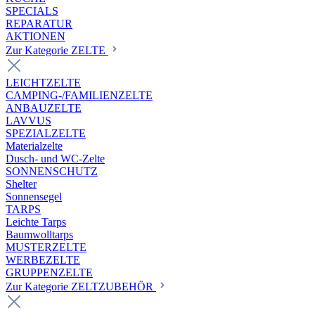
SPECIALS
REPARATUR
AKTIONEN
Zur Kategorie ZELTE
LEICHTZELTE
CAMPING-/FAMILIENZELTE
ANBAUZELTE
LAVVUS
SPEZIALZELTE
Materialzelte
Dusch- und WC-Zelte
SONNENSCHUTZ
Shelter
Sonnensegel
TARPS
Leichte Tarps
Baumwolltarps
MUSTERZELTE
WERBEZELTE
GRUPPENZELTE
Zur Kategorie ZELTZUBEHÖR