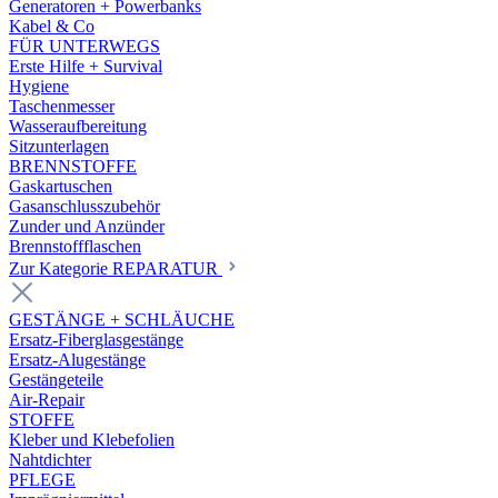
Generatoren + Powerbanks
Kabel & Co
FÜR UNTERWEGS
Erste Hilfe + Survival
Hygiene
Taschenmesser
Wasseraufbereitung
Sitzunterlagen
BRENNSTOFFE
Gaskartuschen
Gasanschlusszubehör
Zunder und Anzünder
Brennstoffflaschen
Zur Kategorie REPARATUR
GESTÄNGE + SCHLÄUCHE
Ersatz-Fiberglasgestänge
Ersatz-Alugestänge
Gestängeteile
Air-Repair
STOFFE
Kleber und Klebefolien
Nahtdichter
PFLEGE