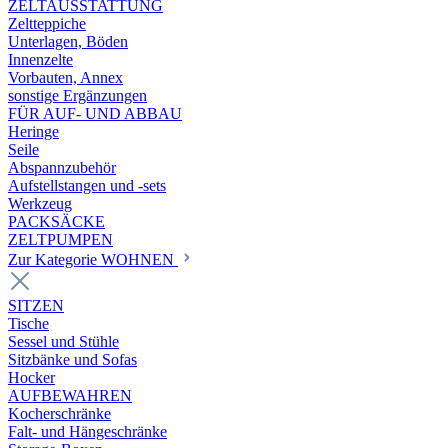
ZELTAUSSTATTUNG
Zeltteppiche
Unterlagen, Böden
Innenzelte
Vorbauten, Annex
sonstige Ergänzungen
FÜR AUF- UND ABBAU
Heringe
Seile
Abspannzubehör
Aufstellstangen und -sets
Werkzeug
PACKSÄCKE
ZELTPUMPEN
Zur Kategorie WOHNEN
SITZEN
Tische
Sessel und Stühle
Sitzbänke und Sofas
Hocker
AUFBEWAHREN
Kocherschränke
Falt- und Hängeschränke