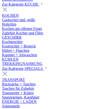
Zur Kategorie KÜCHE
KOCHEN
Gaskocher und -grills
Holzöfen
Kochen am offenen Feuer
Zubehör Kocher und Öfen
GESCHIRR
Kochgeschirr
Essgeschirr + Besteck
Häferl + Flaschen
Kanister + Abwaschen
KÜHLEN
TREKKINGNAHRUNG
Zur Kategorie SPECIALS
TRANSPORT
Rucksäcke + Taschen
Taschen für Zubehör
Transporter + Kisten
Spannriemen, Karabiner
ENERGIE + LADEN
Solarpanele