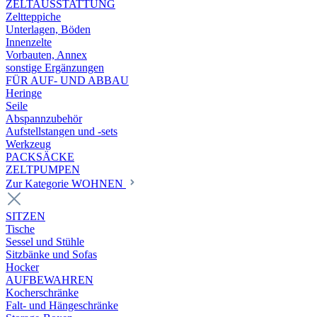
ZELTAUSSTATTUNG
Zeltteppiche
Unterlagen, Böden
Innenzelte
Vorbauten, Annex
sonstige Ergänzungen
FÜR AUF- UND ABBAU
Heringe
Seile
Abspannzubehör
Aufstellstangen und -sets
Werkzeug
PACKSÄCKE
ZELTPUMPEN
Zur Kategorie WOHNEN
SITZEN
Tische
Sessel und Stühle
Sitzbänke und Sofas
Hocker
AUFBEWAHREN
Kocherschränke
Falt- und Hängeschränke