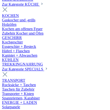
Zur Kategorie KÜCHE
KOCHEN
Gaskocher und -grills
Holzöfen
Kochen am offenen Feuer
Zubehör Kocher und Öfen
GESCHIRR
Kochgeschirr
Essgeschirr + Besteck
Häferl + Flaschen
Kanister + Abwaschen
KÜHLEN
TREKKINGNAHRUNG
Zur Kategorie SPECIALS
TRANSPORT
Rucksäcke + Taschen
Taschen für Zubehör
Transporter + Kisten
Spannriemen, Karabiner
ENERGIE + LADEN
Solarpanele