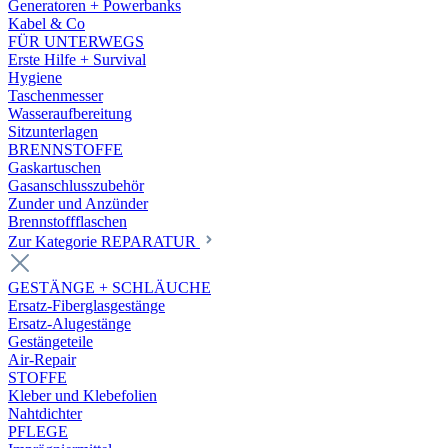
Generatoren + Powerbanks
Kabel & Co
FÜR UNTERWEGS
Erste Hilfe + Survival
Hygiene
Taschenmesser
Wasseraufbereitung
Sitzunterlagen
BRENNSTOFFE
Gaskartuschen
Gasanschlusszubehör
Zunder und Anzünder
Brennstoffflaschen
Zur Kategorie REPARATUR
GESTÄNGE + SCHLÄUCHE
Ersatz-Fiberglasgestänge
Ersatz-Alugestänge
Gestängeteile
Air-Repair
STOFFE
Kleber und Klebefolien
Nahtdichter
PFLEGE