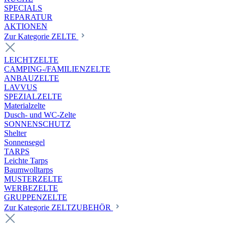
SPECIALS
REPARATUR
AKTIONEN
Zur Kategorie ZELTE
LEICHTZELTE
CAMPING-/FAMILIENZELTE
ANBAUZELTE
LAVVUS
SPEZIALZELTE
Materialzelte
Dusch- und WC-Zelte
SONNENSCHUTZ
Shelter
Sonnensegel
TARPS
Leichte Tarps
Baumwolltarps
MUSTERZELTE
WERBEZELTE
GRUPPENZELTE
Zur Kategorie ZELTZUBEHÖR