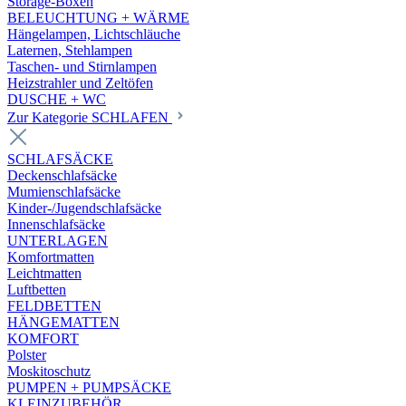
Storage-Boxen
BELEUCHTUNG + WÄRME
Hängelampen, Lichtschläuche
Laternen, Stehlampen
Taschen- und Stirnlampen
Heizstrahler und Zeltöfen
DUSCHE + WC
Zur Kategorie SCHLAFEN
SCHLAFSÄCKE
Deckenschlafsäcke
Mumienschlafsäcke
Kinder-/Jugendschlafsäcke
Innenschlafsäcke
UNTERLAGEN
Komfortmatten
Leichtmatten
Luftbetten
FELDBETTEN
HÄNGEMATTEN
KOMFORT
Polster
Moskitoschutz
PUMPEN + PUMPSÄCKE
KLEINZUBEHÖR