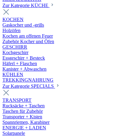
Zur Kategorie KÜCHE
KOCHEN
Gaskocher und -grills
Holzöfen
Kochen am offenen Feuer
Zubehör Kocher und Öfen
GESCHIRR
Kochgeschirr
Essgeschirr + Besteck
Häferl + Flaschen
Kanister + Abwaschen
KÜHLEN
TREKKINGNAHRUNG
Zur Kategorie SPECIALS
TRANSPORT
Rucksäcke + Taschen
Taschen für Zubehör
Transporter + Kisten
Spannriemen, Karabiner
ENERGIE + LADEN
Solarpanele