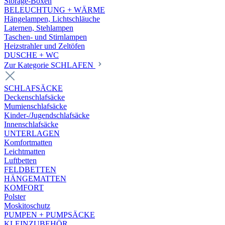
Storage-Boxen
BELEUCHTUNG + WÄRME
Hängelampen, Lichtschläuche
Laternen, Stehlampen
Taschen- und Stirnlampen
Heizstrahler und Zeltöfen
DUSCHE + WC
Zur Kategorie SCHLAFEN
SCHLAFSÄCKE
Deckenschlafsäcke
Mumienschlafsäcke
Kinder-/Jugendschlafsäcke
Innenschlafsäcke
UNTERLAGEN
Komfortmatten
Leichtmatten
Luftbetten
FELDBETTEN
HÄNGEMATTEN
KOMFORT
Polster
Moskitoschutz
PUMPEN + PUMPSÄCKE
KLEINZUBEHÖR