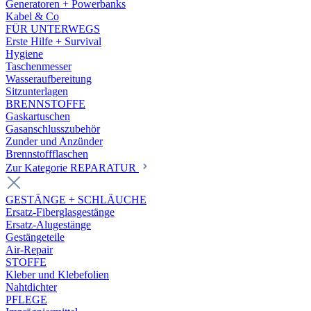
Generatoren + Powerbanks
Kabel & Co
FÜR UNTERWEGS
Erste Hilfe + Survival
Hygiene
Taschenmesser
Wasseraufbereitung
Sitzunterlagen
BRENNSTOFFE
Gaskartuschen
Gasanschlusszubehör
Zunder und Anzünder
Brennstoffflaschen
Zur Kategorie REPARATUR
GESTÄNGE + SCHLÄUCHE
Ersatz-Fiberglasgestänge
Ersatz-Alugestänge
Gestängeteile
Air-Repair
STOFFE
Kleber und Klebefolien
Nahtdichter
PFLEGE