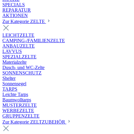
SPECIALS
REPARATUR
AKTIONEN
Zur Kategorie ZELTE
LEICHTZELTE
CAMPING-/FAMILIENZELTE
ANBAUZELTE
LAVVUS
SPEZIALZELTE
Materialzelte
Dusch- und WC-Zelte
SONNENSCHUTZ
Shelter
Sonnensegel
TARPS
Leichte Tarps
Baumwolltarps
MUSTERZELTE
WERBEZELTE
GRUPPENZELTE
Zur Kategorie ZELTZUBEHÖR