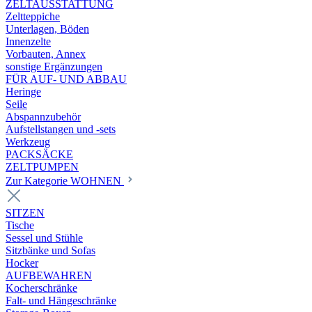
ZELTAUSSTATTUNG
Zeltteppiche
Unterlagen, Böden
Innenzelte
Vorbauten, Annex
sonstige Ergänzungen
FÜR AUF- UND ABBAU
Heringe
Seile
Abspannzubehör
Aufstellstangen und -sets
Werkzeug
PACKSÄCKE
ZELTPUMPEN
Zur Kategorie WOHNEN
SITZEN
Tische
Sessel und Stühle
Sitzbänke und Sofas
Hocker
AUFBEWAHREN
Kocherschränke
Falt- und Hängeschränke