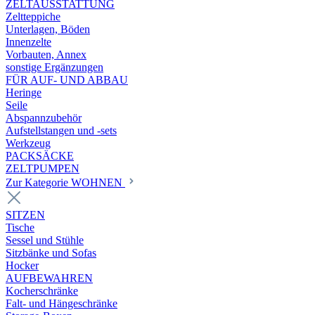
ZELTAUSSTATTUNG
Zeltteppiche
Unterlagen, Böden
Innenzelte
Vorbauten, Annex
sonstige Ergänzungen
FÜR AUF- UND ABBAU
Heringe
Seile
Abspannzubehör
Aufstellstangen und -sets
Werkzeug
PACKSÄCKE
ZELTPUMPEN
Zur Kategorie WOHNEN
SITZEN
Tische
Sessel und Stühle
Sitzbänke und Sofas
Hocker
AUFBEWAHREN
Kocherschränke
Falt- und Hängeschränke