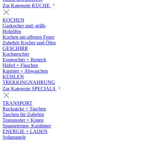
Zur Kategorie KÜCHE
KOCHEN
Gaskocher und -grills
Holzöfen
Kochen am offenen Feuer
Zubehör Kocher und Öfen
GESCHIRR
Kochgeschirr
Essgeschirr + Besteck
Häferl + Flaschen
Kanister + Abwaschen
KÜHLEN
TREKKINGNAHRUNG
Zur Kategorie SPECIALS
TRANSPORT
Rucksäcke + Taschen
Taschen für Zubehör
Transporter + Kisten
Spannriemen, Karabiner
ENERGIE + LADEN
Solarpanele