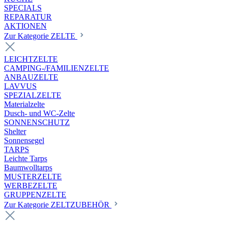
SPECIALS
REPARATUR
AKTIONEN
Zur Kategorie ZELTE
LEICHTZELTE
CAMPING-/FAMILIENZELTE
ANBAUZELTE
LAVVUS
SPEZIALZELTE
Materialzelte
Dusch- und WC-Zelte
SONNENSCHUTZ
Shelter
Sonnensegel
TARPS
Leichte Tarps
Baumwolltarps
MUSTERZELTE
WERBEZELTE
GRUPPENZELTE
Zur Kategorie ZELTZUBEHÖR