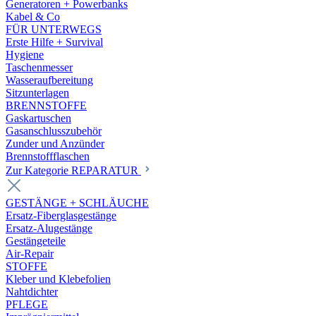
Generatoren + Powerbanks
Kabel & Co
FÜR UNTERWEGS
Erste Hilfe + Survival
Hygiene
Taschenmesser
Wasseraufbereitung
Sitzunterlagen
BRENNSTOFFE
Gaskartuschen
Gasanschlusszubehör
Zunder und Anzünder
Brennstoffflaschen
Zur Kategorie REPARATUR
GESTÄNGE + SCHLÄUCHE
Ersatz-Fiberglasgestänge
Ersatz-Alugestänge
Gestängeteile
Air-Repair
STOFFE
Kleber und Klebefolien
Nahtdichter
PFLEGE