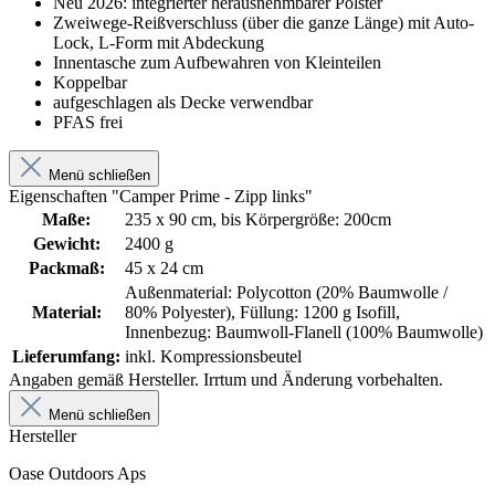
Neu 2026: integrierter herausnehmbarer Polster
Zweiwege-Reißverschluss (über die ganze Länge) mit Auto-
Lock, L-Form mit Abdeckung
Innentasche zum Aufbewahren von Kleinteilen
Koppelbar
aufgeschlagen als Decke verwendbar
PFAS frei
Menü schließen
Eigenschaften "Camper Prime - Zipp links"
Maße:
235 x 90 cm, bis Körpergröße: 200cm
Gewicht:
2400 g
Packmaß:
45 x 24 cm
Außenmaterial: Polycotton (20% Baumwolle /
Material:
80% Polyester), Füllung: 1200 g Isofill,
Innenbezug: Baumwoll-Flanell (100% Baumwolle)
Lieferumfang:
inkl. Kompressionsbeutel
Angaben gemäß Hersteller. Irrtum und Änderung vorbehalten.
Menü schließen
Hersteller
Oase Outdoors Aps