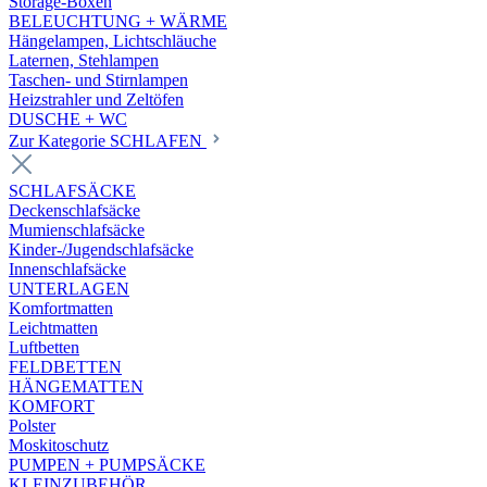
Storage-Boxen
BELEUCHTUNG + WÄRME
Hängelampen, Lichtschläuche
Laternen, Stehlampen
Taschen- und Stirnlampen
Heizstrahler und Zeltöfen
DUSCHE + WC
Zur Kategorie SCHLAFEN
SCHLAFSÄCKE
Deckenschlafsäcke
Mumienschlafsäcke
Kinder-/Jugendschlafsäcke
Innenschlafsäcke
UNTERLAGEN
Komfortmatten
Leichtmatten
Luftbetten
FELDBETTEN
HÄNGEMATTEN
KOMFORT
Polster
Moskitoschutz
PUMPEN + PUMPSÄCKE
KLEINZUBEHÖR