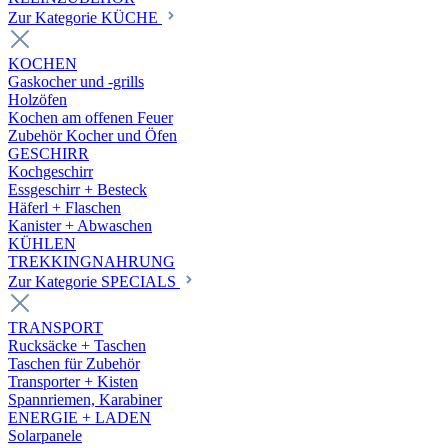
Zur Kategorie KÜCHE
KOCHEN
Gaskocher und -grills
Holzöfen
Kochen am offenen Feuer
Zubehör Kocher und Öfen
GESCHIRR
Kochgeschirr
Essgeschirr + Besteck
Häferl + Flaschen
Kanister + Abwaschen
KÜHLEN
TREKKINGNAHRUNG
Zur Kategorie SPECIALS
TRANSPORT
Rucksäcke + Taschen
Taschen für Zubehör
Transporter + Kisten
Spannriemen, Karabiner
ENERGIE + LADEN
Solarpanele