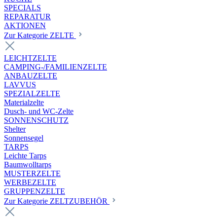
SPECIALS
REPARATUR
AKTIONEN
Zur Kategorie ZELTE
LEICHTZELTE
CAMPING-/FAMILIENZELTE
ANBAUZELTE
LAVVUS
SPEZIALZELTE
Materialzelte
Dusch- und WC-Zelte
SONNENSCHUTZ
Shelter
Sonnensegel
TARPS
Leichte Tarps
Baumwolltarps
MUSTERZELTE
WERBEZELTE
GRUPPENZELTE
Zur Kategorie ZELTZUBEHÖR