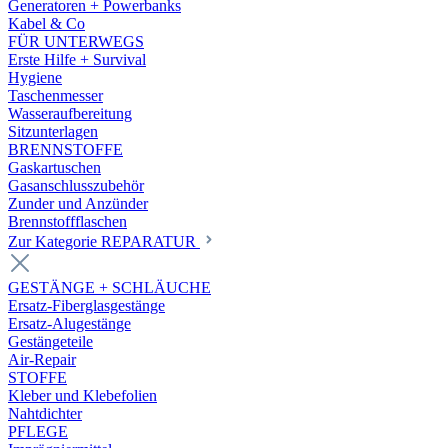
Generatoren + Powerbanks
Kabel & Co
FÜR UNTERWEGS
Erste Hilfe + Survival
Hygiene
Taschenmesser
Wasseraufbereitung
Sitzunterlagen
BRENNSTOFFE
Gaskartuschen
Gasanschlusszubehör
Zunder und Anzünder
Brennstoffflaschen
Zur Kategorie REPARATUR
GESTÄNGE + SCHLÄUCHE
Ersatz-Fiberglasgestänge
Ersatz-Alugestänge
Gestängeteile
Air-Repair
STOFFE
Kleber und Klebefolien
Nahtdichter
PFLEGE