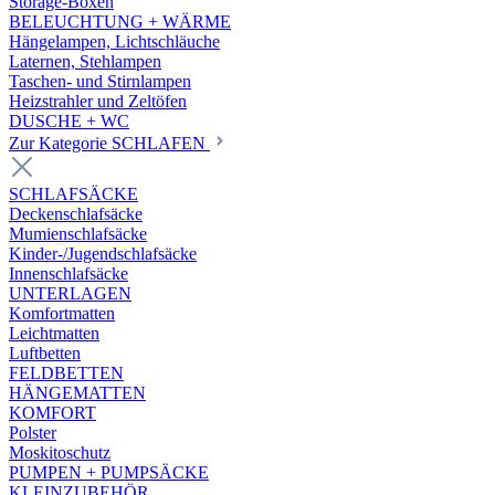
Storage-Boxen
BELEUCHTUNG + WÄRME
Hängelampen, Lichtschläuche
Laternen, Stehlampen
Taschen- und Stirnlampen
Heizstrahler und Zeltöfen
DUSCHE + WC
Zur Kategorie SCHLAFEN
SCHLAFSÄCKE
Deckenschlafsäcke
Mumienschlafsäcke
Kinder-/Jugendschlafsäcke
Innenschlafsäcke
UNTERLAGEN
Komfortmatten
Leichtmatten
Luftbetten
FELDBETTEN
HÄNGEMATTEN
KOMFORT
Polster
Moskitoschutz
PUMPEN + PUMPSÄCKE
KLEINZUBEHÖR