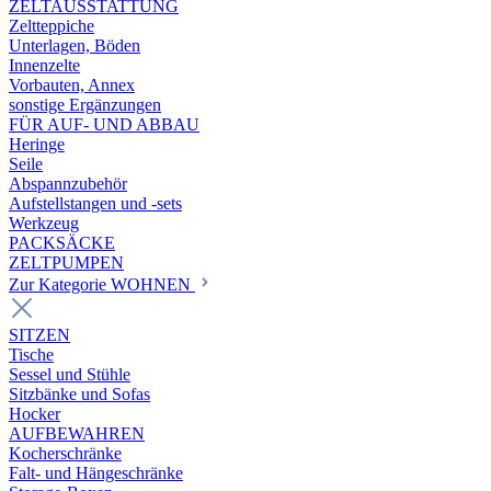
ZELTAUSSTATTUNG
Zeltteppiche
Unterlagen, Böden
Innenzelte
Vorbauten, Annex
sonstige Ergänzungen
FÜR AUF- UND ABBAU
Heringe
Seile
Abspannzubehör
Aufstellstangen und -sets
Werkzeug
PACKSÄCKE
ZELTPUMPEN
Zur Kategorie WOHNEN
SITZEN
Tische
Sessel und Stühle
Sitzbänke und Sofas
Hocker
AUFBEWAHREN
Kocherschränke
Falt- und Hängeschränke