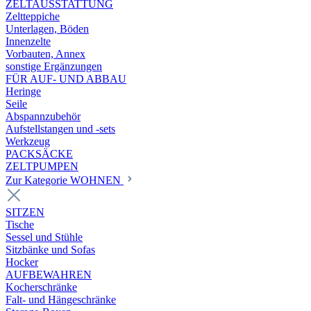
ZELTAUSSTATTUNG
Zeltteppiche
Unterlagen, Böden
Innenzelte
Vorbauten, Annex
sonstige Ergänzungen
FÜR AUF- UND ABBAU
Heringe
Seile
Abspannzubehör
Aufstellstangen und -sets
Werkzeug
PACKSÄCKE
ZELTPUMPEN
Zur Kategorie WOHNEN
SITZEN
Tische
Sessel und Stühle
Sitzbänke und Sofas
Hocker
AUFBEWAHREN
Kocherschränke
Falt- und Hängeschränke