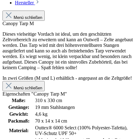
Hersteller
Menü schließen
Canopy Tarp M
Dieses vielseitige Vordach ist ideal, um den geschützten
Zeltvorbereich zu erweitern und kann an Outwell – Zelte angebaut
werden. Das Tarp wird mit drei höhenverstellbaren Stangen
ausgeliefert und kann so auch als freistehendes Tarp verwendet
werden. Es wiegt wenig, ist klein verpackbar und besonders rasch
aufgebaut. Dieses Canopy ist ein sinnvolles Zubehörteil, das bei
keinem Camping – Spaß fehlen sollte!
In zwei Größen (M und L) erhältlich - angepasst an die Zeltgröße!
Menü schließen
Eigenschaften "Canopy Tarp M"
Maße:
310 x 330 cm
Gestänge:
19 mm Stahlstangen
Gewicht:
4,6 kg
Packmaß:
70 x 14 x 14 cm
Outtex® 6000 Select (100% Polyester-Tafetta),
Material:
UV-Schutz UPF 50+