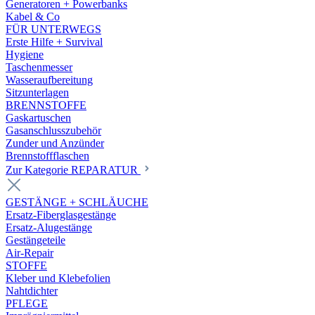
Generatoren + Powerbanks
Kabel & Co
FÜR UNTERWEGS
Erste Hilfe + Survival
Hygiene
Taschenmesser
Wasseraufbereitung
Sitzunterlagen
BRENNSTOFFE
Gaskartuschen
Gasanschlusszubehör
Zunder und Anzünder
Brennstoffflaschen
Zur Kategorie REPARATUR
GESTÄNGE + SCHLÄUCHE
Ersatz-Fiberglasgestänge
Ersatz-Alugestänge
Gestängeteile
Air-Repair
STOFFE
Kleber und Klebefolien
Nahtdichter
PFLEGE