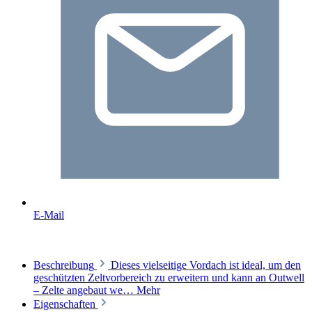
E-Mail
Beschreibung
Dieses vielseitige Vordach ist ideal, um den
geschützten Zeltvorbereich zu erweitern und kann an Outwell
– Zelte angebaut we…
Mehr
Eigenschaften