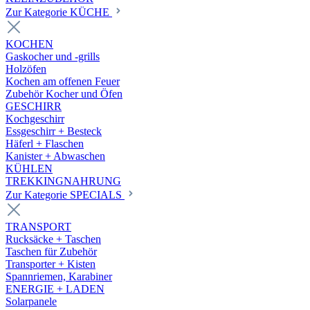
Zur Kategorie KÜCHE
KOCHEN
Gaskocher und -grills
Holzöfen
Kochen am offenen Feuer
Zubehör Kocher und Öfen
GESCHIRR
Kochgeschirr
Essgeschirr + Besteck
Häferl + Flaschen
Kanister + Abwaschen
KÜHLEN
TREKKINGNAHRUNG
Zur Kategorie SPECIALS
TRANSPORT
Rucksäcke + Taschen
Taschen für Zubehör
Transporter + Kisten
Spannriemen, Karabiner
ENERGIE + LADEN
Solarpanele