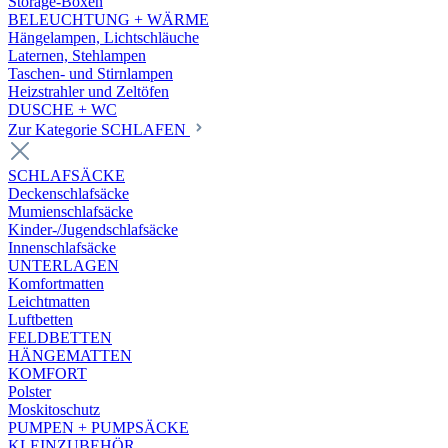
Storage-Boxen
BELEUCHTUNG + WÄRME
Hängelampen, Lichtschläuche
Laternen, Stehlampen
Taschen- und Stirnlampen
Heizstrahler und Zeltöfen
DUSCHE + WC
Zur Kategorie SCHLAFEN
SCHLAFSÄCKE
Deckenschlafsäcke
Mumienschlafsäcke
Kinder-/Jugendschlafsäcke
Innenschlafsäcke
UNTERLAGEN
Komfortmatten
Leichtmatten
Luftbetten
FELDBETTEN
HÄNGEMATTEN
KOMFORT
Polster
Moskitoschutz
PUMPEN + PUMPSÄCKE
KLEINZUBEHÖR