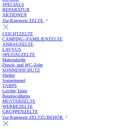
SPECIALS
REPARATUR
AKTIONEN
Zur Kategorie ZELTE
LEICHTZELTE
CAMPING-/FAMILIENZELTE
ANBAUZELTE
LAVVUS
SPEZIALZELTE
Materialzelte
Dusch- und WC-Zelte
SONNENSCHUTZ
Shelter
Sonnensegel
TARPS
Leichte Tarps
Baumwolltarps
MUSTERZELTE
WERBEZELTE
GRUPPENZELTE
Zur Kategorie ZELTZUBEHÖR