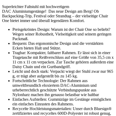
Superleichter Faltstuhl mit hochwertigem
DAC Aluminiumgestänge! Das neue Design am Berg! Ob
Backpacking-Trip, Festival oder Strandtag – der vielseitige Chair
One bietet immer und überall legendären Komfort.
Preisgekröntes Design: Warum ist der Chair One so beliebt?
Wegen seiner Robustheit, Vielseitigkeit und seinem geringen
Packmaß.
Bequem: Das ergonomische Design und die verstärkten
Ecken bieten Halt und Stütze.
Tragbar: Kompakter, faltbarer Rahmen. Er lässt sich in einer
Tragetasche mit Reißverschluss auf eine Größe von 35,5 cm x
11 cm x 11 cm verpacken. Zur Tasche gehören außerdem eine
Daisy Chain und ein Gurtbandgriff.
Leicht und doch stark: Verpackt wiegt der Stuhl zwar nur 965
g, er trägt aber aufgestellt bis zu 145 kg.
Fortschrittliche Technologie: Der Rahmen aus
umweltfreundlich eloxiertem DAC-Aluminium und
urheberrechtlich geschützte Verbindungspunkte aus
Nylonharz machen ihn genauso belastbar wie haltbar
Einfaches Aufstellen: Gummizüge im Gestänge ermöglichen
ein einfaches Einrasten des Rahmens.
Recycelte Hochleistungsmaterialien: Unser durch Bluesign®
zertifiziertes und recyceltes 600D-Polyester ist robust genug,