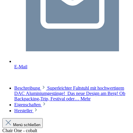
E-Mail
Beschreibung
Superleichter Faltstuhl mit hochwertigem
DAC Aluminiumgestänge! Das neue Design am Berg! Ob
Backpacking-Trip, Festival oder…
Mehr
Eigenschaften
Hersteller
Menü schließen
Chair One - cobalt