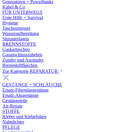
Generatoren + Powerbanks
Kabel & Co
FÜR UNTERWEGS
Erste Hilfe + Survival
Hygiene
Taschenmesser
Wasseraufbereitung
Sitzunterlagen
BRENNSTOFFE
Gaskartuschen
Gasanschlusszubehör
Zunder und Anzünder
Brennstoffflaschen
Zur Kategorie REPARATUR
GESTÄNGE + SCHLÄUCHE
Ersatz-Fiberglasgestänge
Ersatz-Alugestänge
Gestängeteile
Air-Repair
STOFFE
Kleber und Klebefolien
Nahtdichter
PFLEGE