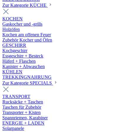
Zur Kategorie KÜCHE
KOCHEN
Gaskocher und -grills
Holzöfen
Kochen am offenen Feuer
Zubehör Kocher und Öfen
GESCHIRR
Kochgeschirr
Essgeschirr + Besteck
Häferl + Flaschen
Kanister + Abwaschen
KÜHLEN
TREKKINGNAHRUNG
Zur Kategorie SPECIALS
TRANSPORT
Rucksäcke + Taschen
Taschen für Zubehör
Transporter + Kisten
Spannriemen, Karabiner
ENERGIE + LADEN
Solarpanele