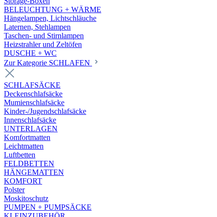
Storage-Boxen
BELEUCHTUNG + WÄRME
Hängelampen, Lichtschläuche
Laternen, Stehlampen
Taschen- und Stirnlampen
Heizstrahler und Zeltöfen
DUSCHE + WC
Zur Kategorie SCHLAFEN
SCHLAFSÄCKE
Deckenschlafsäcke
Mumienschlafsäcke
Kinder-/Jugendschlafsäcke
Innenschlafsäcke
UNTERLAGEN
Komfortmatten
Leichtmatten
Luftbetten
FELDBETTEN
HÄNGEMATTEN
KOMFORT
Polster
Moskitoschutz
PUMPEN + PUMPSÄCKE
KLEINZUBEHÖR