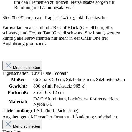
um den Elementen zu trotzen. Netzeinsätze sorgen für
Belüftung und Atmungsaktivität.
Sitzhöhe 35 cm, max. Traglast: 145 kg, inkl. Packtasche
Farbvarianten auslaufend - Bis auf Black (Gestell blau, Sitz
schwarz) und Coyote Tan (Gestell schwarz, Sitz braun) werden
künftig alle Farbvarianten nur mehr in der Chair One (re)
Ausführung produziert.
Menü schließen
Eigenschaften "Chair One - cobalt"
Maße:
66 x 52 x 50 cm; Sitzhöhe 35cm, Sitzbreite 52cm
Gewicht:
890 g (mit Packsack: 965 g)
Packmaß:
35 x 10 x 12 cm
DAC Aluminium, hochfestes, faserverstärktes
Material:
Nylon 6,6
Lieferumfang:
1 Stk. (inkl. Packtasche)
Angaben gemäß Hersteller. Irrtum und Änderung vorbehalten.
Menü schließen
Hersteller