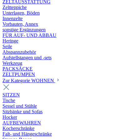
ZELTAUSSTATTUNG
Zeltteppiche
Unterlagen, Böden
Innenzelte
Vorbauten, Annex
sonstige Ergänzungen
FÜR AUF- UND ABBAU
Heringe
Seile
Abspannzubehör
Aufstellstangen und -sets
Werkzeug
PACKSÄCKE
ZELTPUMPEN
Zur Kategorie WOHNEN
SITZEN
Tische
Sessel und Stühle
Sitzbänke und Sofas
Hocker
AUFBEWAHREN
Kocherschränke
Falt- und Hängeschränke