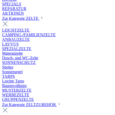
SPECIALS
REPARATUR
AKTIONEN
Zur Kategorie ZELTE
LEICHTZELTE
CAMPING-/FAMILIENZELTE
ANBAUZELTE
LAVVUS
SPEZIALZELTE
Materialzelte
Dusch- und WC-Zelte
SONNENSCHUTZ
Shelter
Sonnensegel
TARPS
Leichte Tarps
Baumwolltarps
MUSTERZELTE
WERBEZELTE
GRUPPENZELTE
Zur Kategorie ZELTZUBEHÖR