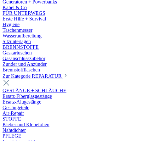
Generatoren + Powerbanks
Kabel & Co
FÜR UNTERWEGS
Erste Hilfe + Survival
Hygiene
Taschenmesser
Wasseraufbereitung
Sitzunterlagen
BRENNSTOFFE
Gaskartuschen
Gasanschlusszubehör
Zunder und Anzünder
Brennstoffflaschen
Zur Kategorie REPARATUR
GESTÄNGE + SCHLÄUCHE
Ersatz-Fiberglasgestänge
Ersatz-Alugestänge
Gestängeteile
Air-Repair
STOFFE
Kleber und Klebefolien
Nahtdichter
PFLEGE