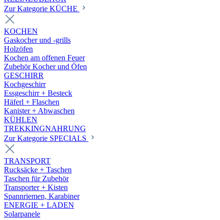
Zur Kategorie KÜCHE
KOCHEN
Gaskocher und -grills
Holzöfen
Kochen am offenen Feuer
Zubehör Kocher und Öfen
GESCHIRR
Kochgeschirr
Essgeschirr + Besteck
Häferl + Flaschen
Kanister + Abwaschen
KÜHLEN
TREKKINGNAHRUNG
Zur Kategorie SPECIALS
TRANSPORT
Rucksäcke + Taschen
Taschen für Zubehör
Transporter + Kisten
Spannriemen, Karabiner
ENERGIE + LADEN
Solarpanele