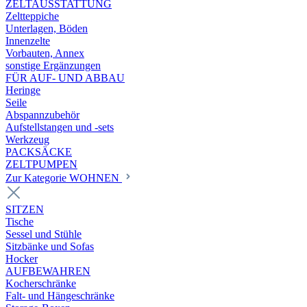
ZELTAUSSTATTUNG
Zeltteppiche
Unterlagen, Böden
Innenzelte
Vorbauten, Annex
sonstige Ergänzungen
FÜR AUF- UND ABBAU
Heringe
Seile
Abspannzubehör
Aufstellstangen und -sets
Werkzeug
PACKSÄCKE
ZELTPUMPEN
Zur Kategorie WOHNEN
SITZEN
Tische
Sessel und Stühle
Sitzbänke und Sofas
Hocker
AUFBEWAHREN
Kocherschränke
Falt- und Hängeschränke