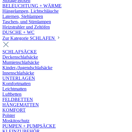
Storage-Boxen
BELEUCHTUNG + WÄRME
Hängelampen, Lichtschläuche
Laternen, Stehlampen
Taschen- und Stirnlampen
Heizstrahler und Zeltöfen
DUSCHE + WC
Zur Kategorie SCHLAFEN
SCHLAFSÄCKE
Deckenschlafsäcke
Mumienschlafsäcke
Kinder-/Jugendschlafsäcke
Innenschlafsäcke
UNTERLAGEN
Komfortmatten
Leichtmatten
Luftbetten
FELDBETTEN
HÄNGEMATTEN
KOMFORT
Polster
Moskitoschutz
PUMPEN + PUMPSÄCKE
KLEINZUBEHÖR