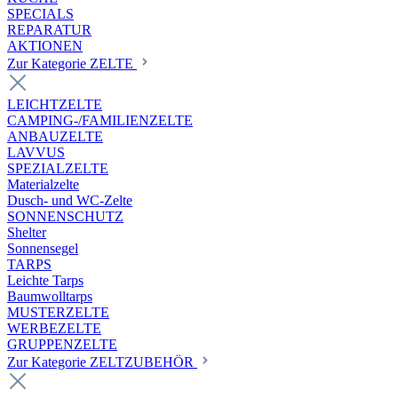
SPECIALS
REPARATUR
AKTIONEN
Zur Kategorie ZELTE
LEICHTZELTE
CAMPING-/FAMILIENZELTE
ANBAUZELTE
LAVVUS
SPEZIALZELTE
Materialzelte
Dusch- und WC-Zelte
SONNENSCHUTZ
Shelter
Sonnensegel
TARPS
Leichte Tarps
Baumwolltarps
MUSTERZELTE
WERBEZELTE
GRUPPENZELTE
Zur Kategorie ZELTZUBEHÖR