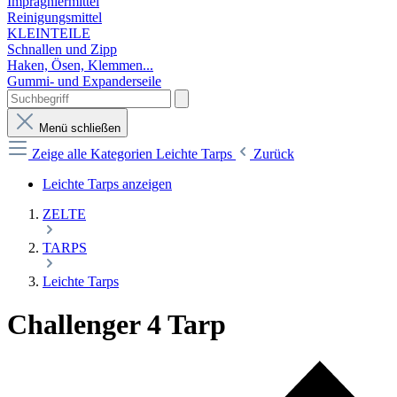
Imprägniermittel
Reinigungsmittel
KLEINTEILE
Schnallen und Zipp
Haken, Ösen, Klemmen...
Gummi- und Expanderseile
Menü schließen
Zeige alle Kategorien
Leichte Tarps
Zurück
Leichte Tarps anzeigen
ZELTE
TARPS
Leichte Tarps
Challenger 4 Tarp