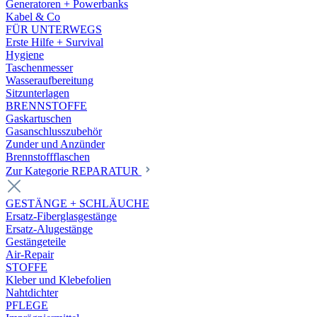
Generatoren + Powerbanks
Kabel & Co
FÜR UNTERWEGS
Erste Hilfe + Survival
Hygiene
Taschenmesser
Wasseraufbereitung
Sitzunterlagen
BRENNSTOFFE
Gaskartuschen
Gasanschlusszubehör
Zunder und Anzünder
Brennstoffflaschen
Zur Kategorie REPARATUR
GESTÄNGE + SCHLÄUCHE
Ersatz-Fiberglasgestänge
Ersatz-Alugestänge
Gestängeteile
Air-Repair
STOFFE
Kleber und Klebefolien
Nahtdichter
PFLEGE