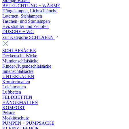
Storage-Boxen
BELEUCHTUNG + WÄRME
Hängelampen, Lichtschläuche
Laternen, Stehlampen
Taschen- und Stirnlampen
Heizstrahler und Zeltöfen
DUSCHE + WC
Zur Kategorie SCHLAFEN
SCHLAFSÄCKE
Deckenschlafsäcke
Mumienschlafsäcke
Kinder-/Jugendschlafsäcke
Innenschlafsäcke
UNTERLAGEN
Komfortmatten
Leichtmatten
Luftbetten
FELDBETTEN
HÄNGEMATTEN
KOMFORT
Polster
Moskitoschutz
PUMPEN + PUMPSÄCKE
KLEINZUBEHÖR