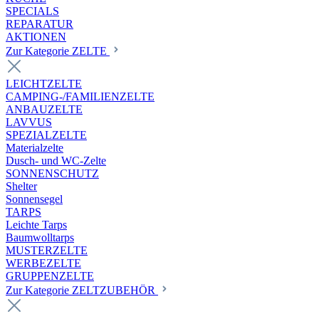
SPECIALS
REPARATUR
AKTIONEN
Zur Kategorie ZELTE
LEICHTZELTE
CAMPING-/FAMILIENZELTE
ANBAUZELTE
LAVVUS
SPEZIALZELTE
Materialzelte
Dusch- und WC-Zelte
SONNENSCHUTZ
Shelter
Sonnensegel
TARPS
Leichte Tarps
Baumwolltarps
MUSTERZELTE
WERBEZELTE
GRUPPENZELTE
Zur Kategorie ZELTZUBEHÖR