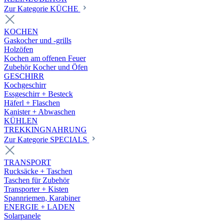
Zur Kategorie KÜCHE
KOCHEN
Gaskocher und -grills
Holzöfen
Kochen am offenen Feuer
Zubehör Kocher und Öfen
GESCHIRR
Kochgeschirr
Essgeschirr + Besteck
Häferl + Flaschen
Kanister + Abwaschen
KÜHLEN
TREKKINGNAHRUNG
Zur Kategorie SPECIALS
TRANSPORT
Rucksäcke + Taschen
Taschen für Zubehör
Transporter + Kisten
Spannriemen, Karabiner
ENERGIE + LADEN
Solarpanele