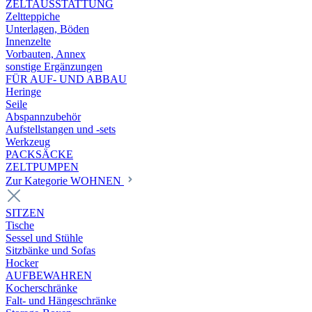
ZELTAUSSTATTUNG
Zeltteppiche
Unterlagen, Böden
Innenzelte
Vorbauten, Annex
sonstige Ergänzungen
FÜR AUF- UND ABBAU
Heringe
Seile
Abspannzubehör
Aufstellstangen und -sets
Werkzeug
PACKSÄCKE
ZELTPUMPEN
Zur Kategorie WOHNEN
SITZEN
Tische
Sessel und Stühle
Sitzbänke und Sofas
Hocker
AUFBEWAHREN
Kocherschränke
Falt- und Hängeschränke