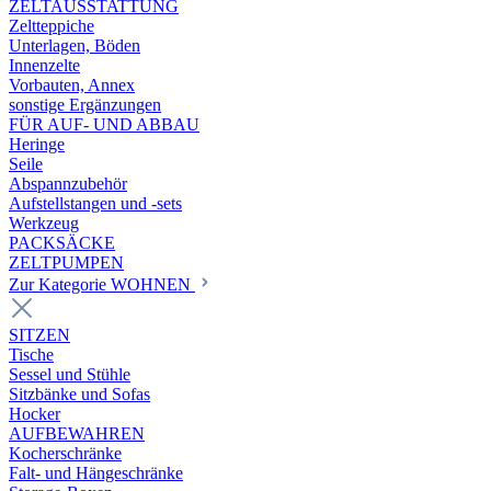
ZELTAUSSTATTUNG
Zeltteppiche
Unterlagen, Böden
Innenzelte
Vorbauten, Annex
sonstige Ergänzungen
FÜR AUF- UND ABBAU
Heringe
Seile
Abspannzubehör
Aufstellstangen und -sets
Werkzeug
PACKSÄCKE
ZELTPUMPEN
Zur Kategorie WOHNEN
SITZEN
Tische
Sessel und Stühle
Sitzbänke und Sofas
Hocker
AUFBEWAHREN
Kocherschränke
Falt- und Hängeschränke