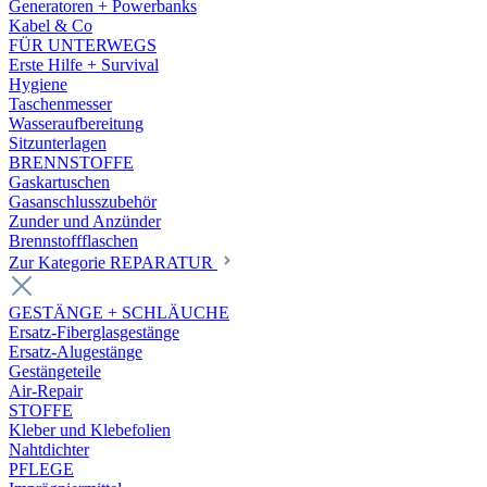
Generatoren + Powerbanks
Kabel & Co
FÜR UNTERWEGS
Erste Hilfe + Survival
Hygiene
Taschenmesser
Wasseraufbereitung
Sitzunterlagen
BRENNSTOFFE
Gaskartuschen
Gasanschlusszubehör
Zunder und Anzünder
Brennstoffflaschen
Zur Kategorie REPARATUR
GESTÄNGE + SCHLÄUCHE
Ersatz-Fiberglasgestänge
Ersatz-Alugestänge
Gestängeteile
Air-Repair
STOFFE
Kleber und Klebefolien
Nahtdichter
PFLEGE