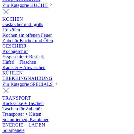
Zur Kategorie KÜCHE
KOCHEN
Gaskocher und -grills
Holzöfen
Kochen am offenen Feuer
Zubehör Kocher und Öfen
GESCHIRR
Kochgeschirr
Essgeschirr + Besteck
Häferl + Flaschen
Kanister + Abwaschen
KÜHLEN
TREKKINGNAHRUNG
Zur Kategorie SPECIALS
TRANSPORT
Rucksäcke + Taschen
Taschen für Zubehör
Transporter + Kisten
Spannriemen, Karabiner
ENERGIE + LADEN
Solarpanele