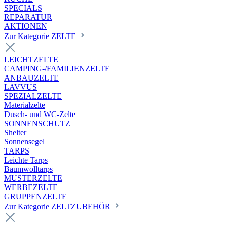
SPECIALS
REPARATUR
AKTIONEN
Zur Kategorie ZELTE
LEICHTZELTE
CAMPING-/FAMILIENZELTE
ANBAUZELTE
LAVVUS
SPEZIALZELTE
Materialzelte
Dusch- und WC-Zelte
SONNENSCHUTZ
Shelter
Sonnensegel
TARPS
Leichte Tarps
Baumwolltarps
MUSTERZELTE
WERBEZELTE
GRUPPENZELTE
Zur Kategorie ZELTZUBEHÖR