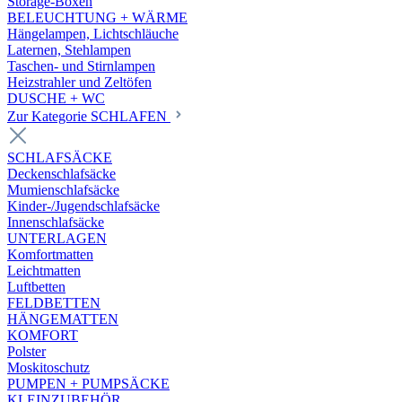
Storage-Boxen
BELEUCHTUNG + WÄRME
Hängelampen, Lichtschläuche
Laternen, Stehlampen
Taschen- und Stirnlampen
Heizstrahler und Zeltöfen
DUSCHE + WC
Zur Kategorie SCHLAFEN
SCHLAFSÄCKE
Deckenschlafsäcke
Mumienschlafsäcke
Kinder-/Jugendschlafsäcke
Innenschlafsäcke
UNTERLAGEN
Komfortmatten
Leichtmatten
Luftbetten
FELDBETTEN
HÄNGEMATTEN
KOMFORT
Polster
Moskitoschutz
PUMPEN + PUMPSÄCKE
KLEINZUBEHÖR