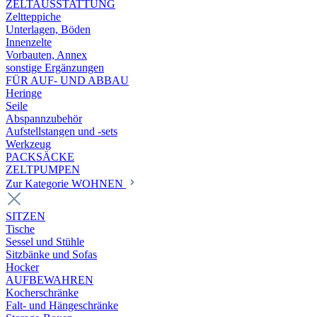
ZELTAUSSTATTUNG
Zeltteppiche
Unterlagen, Böden
Innenzelte
Vorbauten, Annex
sonstige Ergänzungen
FÜR AUF- UND ABBAU
Heringe
Seile
Abspannzubehör
Aufstellstangen und -sets
Werkzeug
PACKSÄCKE
ZELTPUMPEN
Zur Kategorie WOHNEN
SITZEN
Tische
Sessel und Stühle
Sitzbänke und Sofas
Hocker
AUFBEWAHREN
Kocherschränke
Falt- und Hängeschränke