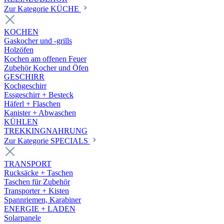
Zur Kategorie KÜCHE
KOCHEN
Gaskocher und -grills
Holzöfen
Kochen am offenen Feuer
Zubehör Kocher und Öfen
GESCHIRR
Kochgeschirr
Essgeschirr + Besteck
Häferl + Flaschen
Kanister + Abwaschen
KÜHLEN
TREKKINGNAHRUNG
Zur Kategorie SPECIALS
TRANSPORT
Rucksäcke + Taschen
Taschen für Zubehör
Transporter + Kisten
Spannriemen, Karabiner
ENERGIE + LADEN
Solarpanele