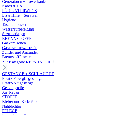
Generatoren + Powerbanks
Kabel & Co
FÜR UNTERWEGS
Erste Hilfe + Survival
Hygiene
Taschenmesser
Wasseraufbereitung
Sitzunterlagen
BRENNSTOFFE
Gaskartuschen
Gasanschlusszubehör
Zunder und Anzünder
Brennstoffflaschen
Zur Kategorie REPARATUR
GESTÄNGE + SCHLÄUCHE
Ersatz-Fiberglasgestänge
Ersatz-Alugestänge
Gestängeteile
Air-Repair
STOFFE
Kleber und Klebefolien
Nahtdichter
PFLEGE