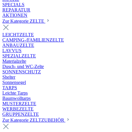
SPECIALS
REPARATUR
AKTIONEN
Zur Kategorie ZELTE
LEICHTZELTE
CAMPING-/FAMILIENZELTE
ANBAUZELTE
LAVVUS
SPEZIALZELTE
Materialzelte
Dusch- und WC-Zelte
SONNENSCHUTZ
Shelter
Sonnensegel
TARPS
Leichte Tarps
Baumwolltarps
MUSTERZELTE
WERBEZELTE
GRUPPENZELTE
Zur Kategorie ZELTZUBEHÖR