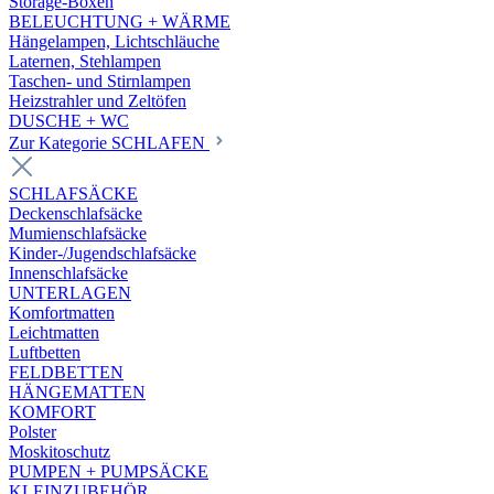
Storage-Boxen
BELEUCHTUNG + WÄRME
Hängelampen, Lichtschläuche
Laternen, Stehlampen
Taschen- und Stirnlampen
Heizstrahler und Zeltöfen
DUSCHE + WC
Zur Kategorie SCHLAFEN
SCHLAFSÄCKE
Deckenschlafsäcke
Mumienschlafsäcke
Kinder-/Jugendschlafsäcke
Innenschlafsäcke
UNTERLAGEN
Komfortmatten
Leichtmatten
Luftbetten
FELDBETTEN
HÄNGEMATTEN
KOMFORT
Polster
Moskitoschutz
PUMPEN + PUMPSÄCKE
KLEINZUBEHÖR