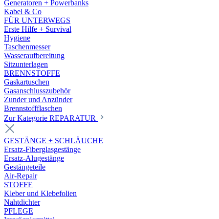
Generatoren + Powerbanks
Kabel & Co
FÜR UNTERWEGS
Erste Hilfe + Survival
Hygiene
Taschenmesser
Wasseraufbereitung
Sitzunterlagen
BRENNSTOFFE
Gaskartuschen
Gasanschlusszubehör
Zunder und Anzünder
Brennstoffflaschen
Zur Kategorie REPARATUR
GESTÄNGE + SCHLÄUCHE
Ersatz-Fiberglasgestänge
Ersatz-Alugestänge
Gestängeteile
Air-Repair
STOFFE
Kleber und Klebefolien
Nahtdichter
PFLEGE