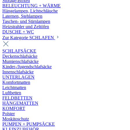
Storage-Boxen
BELEUCHTUNG + WÄRME
Hängelampen, Lichtschläuche
Laternen, Stehlampen
Taschen- und Stirnlampen
Heizstrahler und Zeltöfen
DUSCHE + WC
Zur Kategorie SCHLAFEN
SCHLAFSÄCKE
Deckenschlafsäcke
Mumienschlafsäcke
Kinder-/Jugendschlafsäcke
Innenschlafsäcke
UNTERLAGEN
Komfortmatten
Leichtmatten
Luftbetten
FELDBETTEN
HÄNGEMATTEN
KOMFORT
Polster
Moskitoschutz
PUMPEN + PUMPSÄCKE
KLEINZUBEHÖR