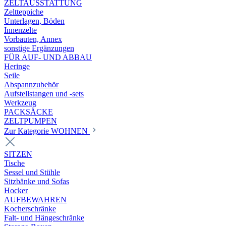
ZELTAUSSTATTUNG
Zeltteppiche
Unterlagen, Böden
Innenzelte
Vorbauten, Annex
sonstige Ergänzungen
FÜR AUF- UND ABBAU
Heringe
Seile
Abspannzubehör
Aufstellstangen und -sets
Werkzeug
PACKSÄCKE
ZELTPUMPEN
Zur Kategorie WOHNEN
SITZEN
Tische
Sessel und Stühle
Sitzbänke und Sofas
Hocker
AUFBEWAHREN
Kocherschränke
Falt- und Hängeschränke