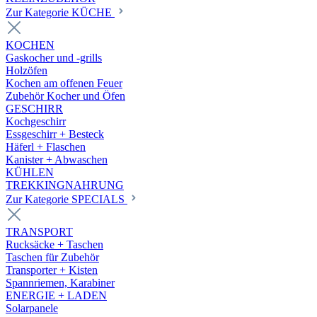
Zur Kategorie KÜCHE
KOCHEN
Gaskocher und -grills
Holzöfen
Kochen am offenen Feuer
Zubehör Kocher und Öfen
GESCHIRR
Kochgeschirr
Essgeschirr + Besteck
Häferl + Flaschen
Kanister + Abwaschen
KÜHLEN
TREKKINGNAHRUNG
Zur Kategorie SPECIALS
TRANSPORT
Rucksäcke + Taschen
Taschen für Zubehör
Transporter + Kisten
Spannriemen, Karabiner
ENERGIE + LADEN
Solarpanele