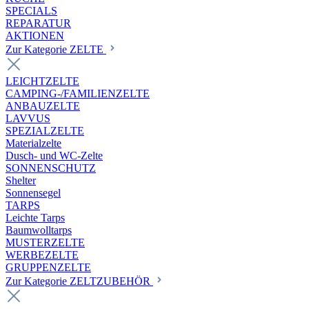
SPECIALS
REPARATUR
AKTIONEN
Zur Kategorie ZELTE
LEICHTZELTE
CAMPING-/FAMILIENZELTE
ANBAUZELTE
LAVVUS
SPEZIALZELTE
Materialzelte
Dusch- und WC-Zelte
SONNENSCHUTZ
Shelter
Sonnensegel
TARPS
Leichte Tarps
Baumwolltarps
MUSTERZELTE
WERBEZELTE
GRUPPENZELTE
Zur Kategorie ZELTZUBEHÖR