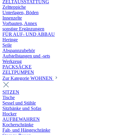
ZELTAUSSTATTUNG
Zeltteppiche
Unterlagen, Böden
Innenzelte
Vorbauten, Annex
sonstige Ergänzungen
FÜR AUF- UND ABBAU
Heringe
Seile
Abspannzubehör
Aufstellstangen und -sets
Werkzeug
PACKSÄCKE
ZELTPUMPEN
Zur Kategorie WOHNEN
SITZEN
Tische
Sessel und Stühle
Sitzbänke und Sofas
Hocker
AUFBEWAHREN
Kocherschränke
Falt- und Hängeschränke