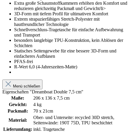
Extra große Schaumstoffkammern erhöhen den Komfort und
reduzieren gleichzeitig Packmaß und Gewicht/li>
3D-Form mit tiefem Profil für ultimativen Komfort
Extrem strapazierfähiges Stretch-Polyester mit
hautfreundlicher Technologie
Schnellverschluss-Tragetasche für einfache Aufbewahrung
und Transport
besonders langlebige TPU-Konstruktion, kein Ablösen der
Schichten
Statisches Seitengewebe für eine bessere 3D-Form und
einfacheres Aufblasen
PFAS-frei
R-Wert 6,0 (4-Jahreszeiten-Matte)
Menü schließen
Eigenschaften "Dreamboat Double 7,5 cm"
Maße:
206 x 136 x 7,5 cm
Gewicht:
4 kg
Packmaß:
70 x 21cm
Ober- und Unterseite: recycled 30D stretch,
Material:
Seitenwände: 190T 75D, TPU beschichtet
Lieferumfang:
inkl. Tragetasche