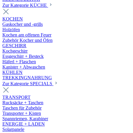
Zur Kategorie KÜCHE
KOCHEN
Gaskocher und -grills
Holzöfen
Kochen am offenen Feuer
Zubehör Kocher und Öfen
GESCHIRR
Kochgeschirr
Essgeschirr + Besteck
Häferl + Flaschen
Kanister + Abwaschen
KÜHLEN
TREKKINGNAHRUNG
Zur Kategorie SPECIALS
TRANSPORT
Rucksäcke + Taschen
Taschen für Zubehör
Transporter + Kisten
Spannriemen, Karabiner
ENERGIE + LADEN
Solarpanele