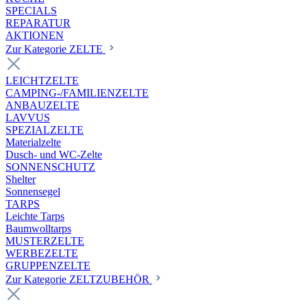
SPECIALS
REPARATUR
AKTIONEN
Zur Kategorie ZELTE
LEICHTZELTE
CAMPING-/FAMILIENZELTE
ANBAUZELTE
LAVVUS
SPEZIALZELTE
Materialzelte
Dusch- und WC-Zelte
SONNENSCHUTZ
Shelter
Sonnensegel
TARPS
Leichte Tarps
Baumwolltarps
MUSTERZELTE
WERBEZELTE
GRUPPENZELTE
Zur Kategorie ZELTZUBEHÖR