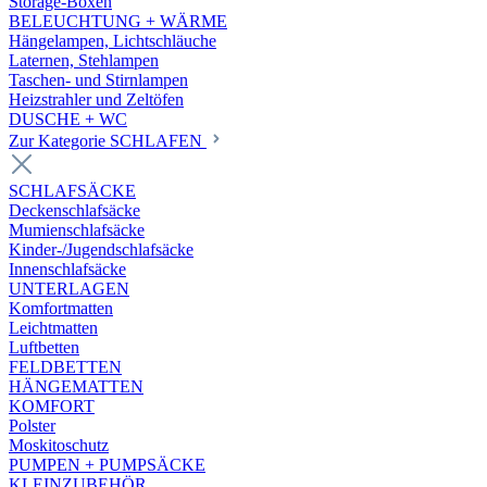
Storage-Boxen
BELEUCHTUNG + WÄRME
Hängelampen, Lichtschläuche
Laternen, Stehlampen
Taschen- und Stirnlampen
Heizstrahler und Zeltöfen
DUSCHE + WC
Zur Kategorie SCHLAFEN
SCHLAFSÄCKE
Deckenschlafsäcke
Mumienschlafsäcke
Kinder-/Jugendschlafsäcke
Innenschlafsäcke
UNTERLAGEN
Komfortmatten
Leichtmatten
Luftbetten
FELDBETTEN
HÄNGEMATTEN
KOMFORT
Polster
Moskitoschutz
PUMPEN + PUMPSÄCKE
KLEINZUBEHÖR