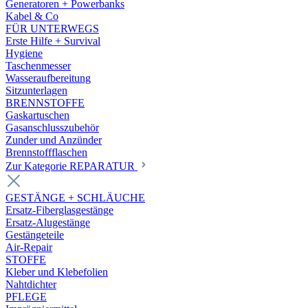
Generatoren + Powerbanks
Kabel & Co
FÜR UNTERWEGS
Erste Hilfe + Survival
Hygiene
Taschenmesser
Wasseraufbereitung
Sitzunterlagen
BRENNSTOFFE
Gaskartuschen
Gasanschlusszubehör
Zunder und Anzünder
Brennstoffflaschen
Zur Kategorie REPARATUR
GESTÄNGE + SCHLÄUCHE
Ersatz-Fiberglasgestänge
Ersatz-Alugestänge
Gestängeteile
Air-Repair
STOFFE
Kleber und Klebefolien
Nahtdichter
PFLEGE