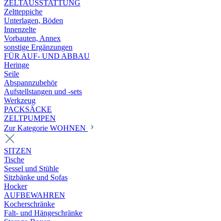
ZELTAUSSTATTUNG
Zeltteppiche
Unterlagen, Böden
Innenzelte
Vorbauten, Annex
sonstige Ergänzungen
FÜR AUF- UND ABBAU
Heringe
Seile
Abspannzubehör
Aufstellstangen und -sets
Werkzeug
PACKSÄCKE
ZELTPUMPEN
Zur Kategorie WOHNEN
SITZEN
Tische
Sessel und Stühle
Sitzbänke und Sofas
Hocker
AUFBEWAHREN
Kocherschränke
Falt- und Hängeschränke