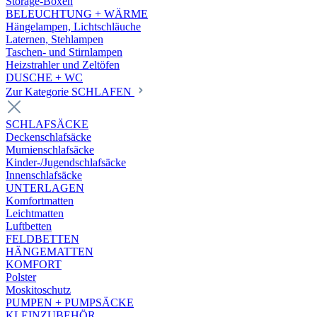
Storage-Boxen
BELEUCHTUNG + WÄRME
Hängelampen, Lichtschläuche
Laternen, Stehlampen
Taschen- und Stirnlampen
Heizstrahler und Zeltöfen
DUSCHE + WC
Zur Kategorie SCHLAFEN
SCHLAFSÄCKE
Deckenschlafsäcke
Mumienschlafsäcke
Kinder-/Jugendschlafsäcke
Innenschlafsäcke
UNTERLAGEN
Komfortmatten
Leichtmatten
Luftbetten
FELDBETTEN
HÄNGEMATTEN
KOMFORT
Polster
Moskitoschutz
PUMPEN + PUMPSÄCKE
KLEINZUBEHÖR