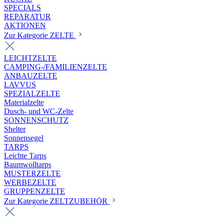
SPECIALS
REPARATUR
AKTIONEN
Zur Kategorie ZELTE
LEICHTZELTE
CAMPING-/FAMILIENZELTE
ANBAUZELTE
LAVVUS
SPEZIALZELTE
Materialzelte
Dusch- und WC-Zelte
SONNENSCHUTZ
Shelter
Sonnensegel
TARPS
Leichte Tarps
Baumwolltarps
MUSTERZELTE
WERBEZELTE
GRUPPENZELTE
Zur Kategorie ZELTZUBEHÖR