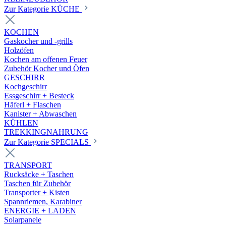
Zur Kategorie KÜCHE
KOCHEN
Gaskocher und -grills
Holzöfen
Kochen am offenen Feuer
Zubehör Kocher und Öfen
GESCHIRR
Kochgeschirr
Essgeschirr + Besteck
Häferl + Flaschen
Kanister + Abwaschen
KÜHLEN
TREKKINGNAHRUNG
Zur Kategorie SPECIALS
TRANSPORT
Rucksäcke + Taschen
Taschen für Zubehör
Transporter + Kisten
Spannriemen, Karabiner
ENERGIE + LADEN
Solarpanele