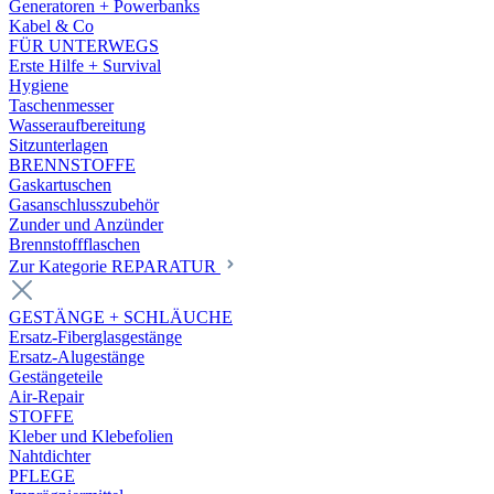
Generatoren + Powerbanks
Kabel & Co
FÜR UNTERWEGS
Erste Hilfe + Survival
Hygiene
Taschenmesser
Wasseraufbereitung
Sitzunterlagen
BRENNSTOFFE
Gaskartuschen
Gasanschlusszubehör
Zunder und Anzünder
Brennstoffflaschen
Zur Kategorie REPARATUR
GESTÄNGE + SCHLÄUCHE
Ersatz-Fiberglasgestänge
Ersatz-Alugestänge
Gestängeteile
Air-Repair
STOFFE
Kleber und Klebefolien
Nahtdichter
PFLEGE