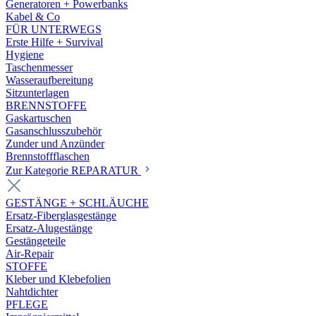
Generatoren + Powerbanks
Kabel & Co
FÜR UNTERWEGS
Erste Hilfe + Survival
Hygiene
Taschenmesser
Wasseraufbereitung
Sitzunterlagen
BRENNSTOFFE
Gaskartuschen
Gasanschlusszubehör
Zunder und Anzünder
Brennstoffflaschen
Zur Kategorie REPARATUR
GESTÄNGE + SCHLÄUCHE
Ersatz-Fiberglasgestänge
Ersatz-Alugestänge
Gestängeteile
Air-Repair
STOFFE
Kleber und Klebefolien
Nahtdichter
PFLEGE