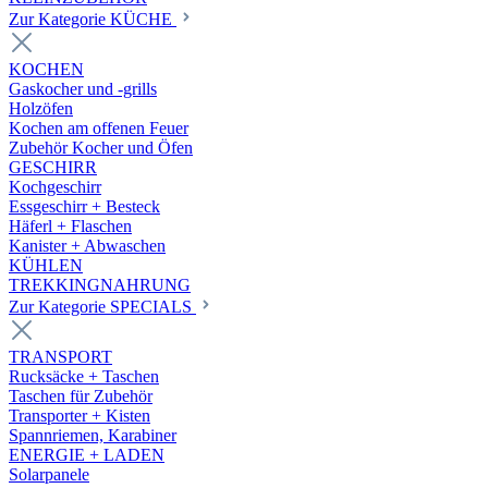
Zur Kategorie KÜCHE
KOCHEN
Gaskocher und -grills
Holzöfen
Kochen am offenen Feuer
Zubehör Kocher und Öfen
GESCHIRR
Kochgeschirr
Essgeschirr + Besteck
Häferl + Flaschen
Kanister + Abwaschen
KÜHLEN
TREKKINGNAHRUNG
Zur Kategorie SPECIALS
TRANSPORT
Rucksäcke + Taschen
Taschen für Zubehör
Transporter + Kisten
Spannriemen, Karabiner
ENERGIE + LADEN
Solarpanele