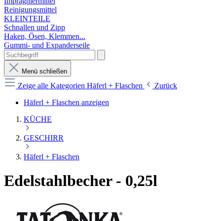
Imprägniermittel
Reinigungsmittel
KLEINTEILE
Schnallen und Zipp
Haken, Ösen, Klemmen...
Gummi- und Expanderseile
Menü schließen
Zeige alle Kategorien
Häferl + Flaschen
Zurück
Häferl + Flaschen anzeigen
KÜCHE
GESCHIRR
Häferl + Flaschen
Edelstahlbecher - 0,25l