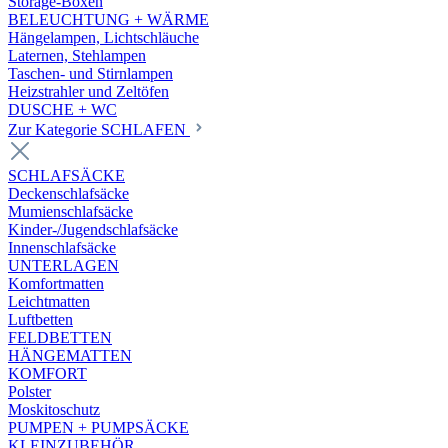
Storage-Boxen
BELEUCHTUNG + WÄRME
Hängelampen, Lichtschläuche
Laternen, Stehlampen
Taschen- und Stirnlampen
Heizstrahler und Zeltöfen
DUSCHE + WC
Zur Kategorie SCHLAFEN
SCHLAFSÄCKE
Deckenschlafsäcke
Mumienschlafsäcke
Kinder-/Jugendschlafsäcke
Innenschlafsäcke
UNTERLAGEN
Komfortmatten
Leichtmatten
Luftbetten
FELDBETTEN
HÄNGEMATTEN
KOMFORT
Polster
Moskitoschutz
PUMPEN + PUMPSÄCKE
KLEINZUBEHÖR