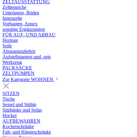
ZELTAUSSTATTUNG
Zeltteppiche
Unterlagen, Böden
Innenzelte
Vorbauten, Annex
sonstige Ergänzungen
FÜR AUF- UND ABBAU
Heringe
Seile
Abspannzubehör
Aufstellstangen und -sets
Werkzeug
PACKSÄCKE
ZELTPUMPEN
Zur Kategorie WOHNEN
SITZEN
Tische
Sessel und Stühle
Sitzbänke und Sofas
Hocker
AUFBEWAHREN
Kocherschränke
Falt- und Hängeschränke