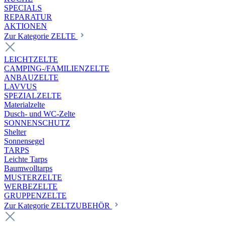
SPECIALS
REPARATUR
AKTIONEN
Zur Kategorie ZELTE
LEICHTZELTE
CAMPING-/FAMILIENZELTE
ANBAUZELTE
LAVVUS
SPEZIALZELTE
Materialzelte
Dusch- und WC-Zelte
SONNENSCHUTZ
Shelter
Sonnensegel
TARPS
Leichte Tarps
Baumwolltarps
MUSTERZELTE
WERBEZELTE
GRUPPENZELTE
Zur Kategorie ZELTZUBEHÖR