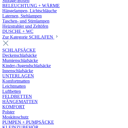
Storage-Boxen
BELEUCHTUNG + WÄRME
Hängelampen, Lichtschläuche
Laternen, Stehlampen
Taschen- und Stirnlampen
Heizstrahler und Zeltöfen
DUSCHE + WC
Zur Kategorie SCHLAFEN
SCHLAFSÄCKE
Deckenschlafsäcke
Mumienschlafsäcke
Kinder-/Jugendschlafsäcke
Innenschlafsäcke
UNTERLAGEN
Komfortmatten
Leichtmatten
Luftbetten
FELDBETTEN
HÄNGEMATTEN
KOMFORT
Polster
Moskitoschutz
PUMPEN + PUMPSÄCKE
KLEINZUBEHÖR