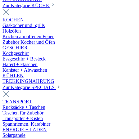
Zur Kategorie KÜCHE
KOCHEN
Gaskocher und -grills
Holzöfen
Kochen am offenen Feuer
Zubehör Kocher und Öfen
GESCHIRR
Kochgeschirr
Essgeschirr + Besteck
Häferl + Flaschen
Kanister + Abwaschen
KÜHLEN
TREKKINGNAHRUNG
Zur Kategorie SPECIALS
TRANSPORT
Rucksäcke + Taschen
Taschen für Zubehör
Transporter + Kisten
Spannriemen, Karabiner
ENERGIE + LADEN
Solarpanele