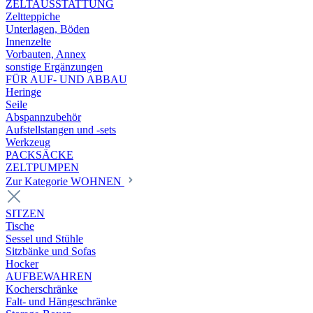
ZELTAUSSTATTUNG
Zeltteppiche
Unterlagen, Böden
Innenzelte
Vorbauten, Annex
sonstige Ergänzungen
FÜR AUF- UND ABBAU
Heringe
Seile
Abspannzubehör
Aufstellstangen und -sets
Werkzeug
PACKSÄCKE
ZELTPUMPEN
Zur Kategorie WOHNEN
SITZEN
Tische
Sessel und Stühle
Sitzbänke und Sofas
Hocker
AUFBEWAHREN
Kocherschränke
Falt- und Hängeschränke