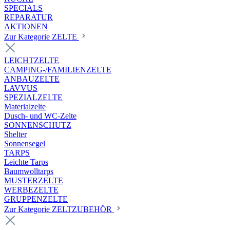
SPECIALS
REPARATUR
AKTIONEN
Zur Kategorie ZELTE
LEICHTZELTE
CAMPING-/FAMILIENZELTE
ANBAUZELTE
LAVVUS
SPEZIALZELTE
Materialzelte
Dusch- und WC-Zelte
SONNENSCHUTZ
Shelter
Sonnensegel
TARPS
Leichte Tarps
Baumwolltarps
MUSTERZELTE
WERBEZELTE
GRUPPENZELTE
Zur Kategorie ZELTZUBEHÖR