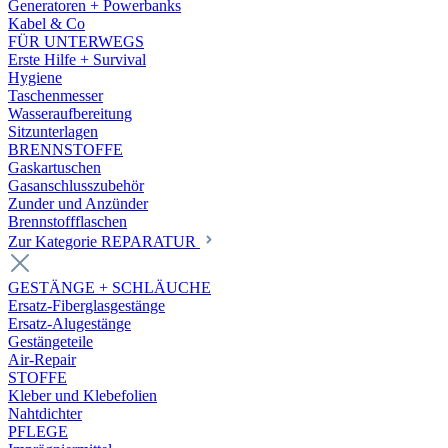
Generatoren + Powerbanks
Kabel & Co
FÜR UNTERWEGS
Erste Hilfe + Survival
Hygiene
Taschenmesser
Wasseraufbereitung
Sitzunterlagen
BRENNSTOFFE
Gaskartuschen
Gasanschlusszubehör
Zunder und Anzünder
Brennstoffflaschen
Zur Kategorie REPARATUR
GESTÄNGE + SCHLÄUCHE
Ersatz-Fiberglasgestänge
Ersatz-Alugestänge
Gestängeteile
Air-Repair
STOFFE
Kleber und Klebefolien
Nahtdichter
PFLEGE