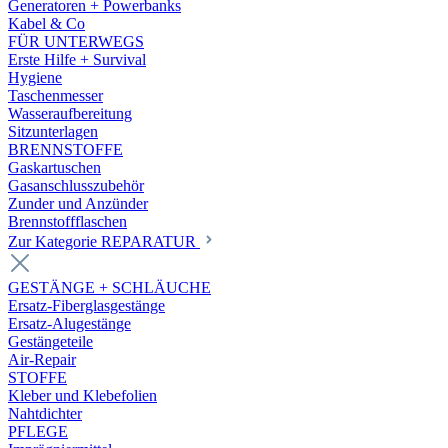
Generatoren + Powerbanks
Kabel & Co
FÜR UNTERWEGS
Erste Hilfe + Survival
Hygiene
Taschenmesser
Wasseraufbereitung
Sitzunterlagen
BRENNSTOFFE
Gaskartuschen
Gasanschlusszubehör
Zunder und Anzünder
Brennstoffflaschen
Zur Kategorie REPARATUR
GESTÄNGE + SCHLÄUCHE
Ersatz-Fiberglasgestänge
Ersatz-Alugestänge
Gestängeteile
Air-Repair
STOFFE
Kleber und Klebefolien
Nahtdichter
PFLEGE