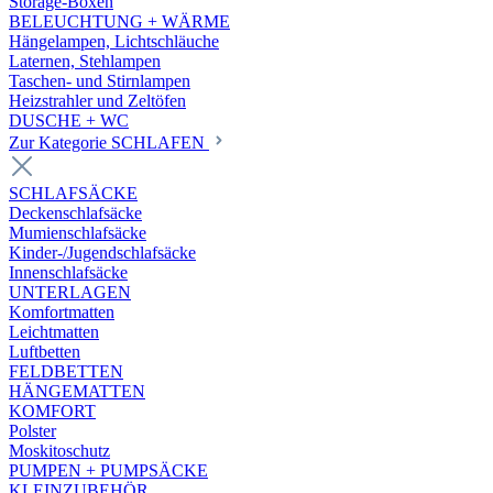
Storage-Boxen
BELEUCHTUNG + WÄRME
Hängelampen, Lichtschläuche
Laternen, Stehlampen
Taschen- und Stirnlampen
Heizstrahler und Zeltöfen
DUSCHE + WC
Zur Kategorie SCHLAFEN
SCHLAFSÄCKE
Deckenschlafsäcke
Mumienschlafsäcke
Kinder-/Jugendschlafsäcke
Innenschlafsäcke
UNTERLAGEN
Komfortmatten
Leichtmatten
Luftbetten
FELDBETTEN
HÄNGEMATTEN
KOMFORT
Polster
Moskitoschutz
PUMPEN + PUMPSÄCKE
KLEINZUBEHÖR