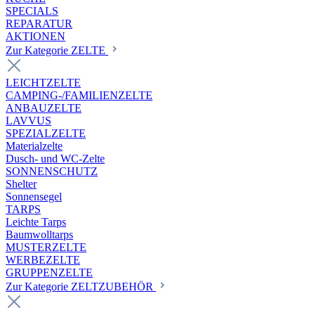
SPECIALS
REPARATUR
AKTIONEN
Zur Kategorie ZELTE
LEICHTZELTE
CAMPING-/FAMILIENZELTE
ANBAUZELTE
LAVVUS
SPEZIALZELTE
Materialzelte
Dusch- und WC-Zelte
SONNENSCHUTZ
Shelter
Sonnensegel
TARPS
Leichte Tarps
Baumwolltarps
MUSTERZELTE
WERBEZELTE
GRUPPENZELTE
Zur Kategorie ZELTZUBEHÖR