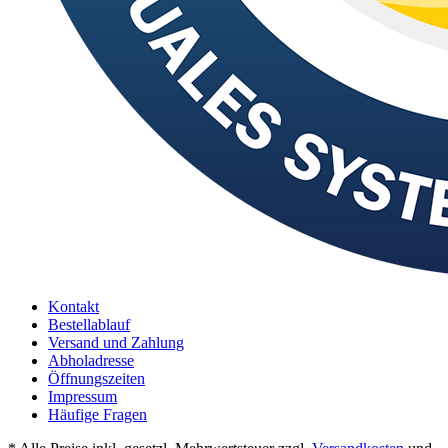
Kontakt
Bestellablauf
Versand und Zahlung
Abholadresse
Öffnungszeiten
Impressum
Häufige Fragen