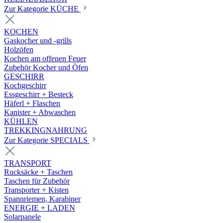
Zur Kategorie KÜCHE
KOCHEN
Gaskocher und -grills
Holzöfen
Kochen am offenen Feuer
Zubehör Kocher und Öfen
GESCHIRR
Kochgeschirr
Essgeschirr + Besteck
Häferl + Flaschen
Kanister + Abwaschen
KÜHLEN
TREKKINGNAHRUNG
Zur Kategorie SPECIALS
TRANSPORT
Rucksäcke + Taschen
Taschen für Zubehör
Transporter + Kisten
Spannriemen, Karabiner
ENERGIE + LADEN
Solarpanele