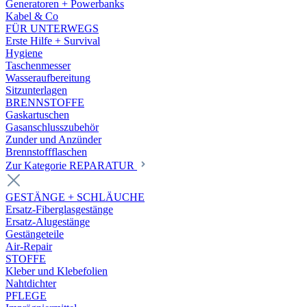
Generatoren + Powerbanks
Kabel & Co
FÜR UNTERWEGS
Erste Hilfe + Survival
Hygiene
Taschenmesser
Wasseraufbereitung
Sitzunterlagen
BRENNSTOFFE
Gaskartuschen
Gasanschlusszubehör
Zunder und Anzünder
Brennstoffflaschen
Zur Kategorie REPARATUR
GESTÄNGE + SCHLÄUCHE
Ersatz-Fiberglasgestänge
Ersatz-Alugestänge
Gestängeteile
Air-Repair
STOFFE
Kleber und Klebefolien
Nahtdichter
PFLEGE