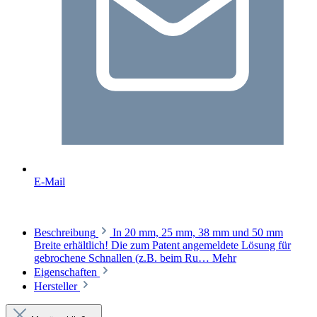
E-Mail
Beschreibung
In 20 mm, 25 mm, 38 mm und 50 mm
Breite erhältlich! Die zum Patent angemeldete Lösung für
gebrochene Schnallen (z.B. beim Ru…
Mehr
Eigenschaften
Hersteller