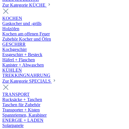
Zur Kategorie KÜCHE
KOCHEN
Gaskocher und -grills
Holzöfen
Kochen am offenen Feuer
Zubehör Kocher und Öfen
GESCHIRR
Kochgeschirr
Essgeschirr + Besteck
Häferl + Flaschen
Kanister + Abwaschen
KÜHLEN
TREKKINGNAHRUNG
Zur Kategorie SPECIALS
TRANSPORT
Rucksäcke + Taschen
Taschen für Zubehör
Transporter + Kisten
Spannriemen, Karabiner
ENERGIE + LADEN
Solarpanele