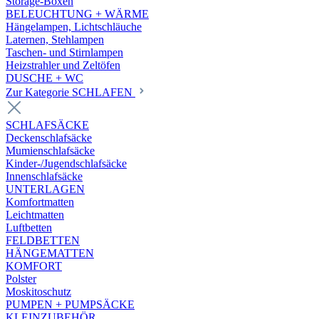
Storage-Boxen
BELEUCHTUNG + WÄRME
Hängelampen, Lichtschläuche
Laternen, Stehlampen
Taschen- und Stirnlampen
Heizstrahler und Zeltöfen
DUSCHE + WC
Zur Kategorie SCHLAFEN
SCHLAFSÄCKE
Deckenschlafsäcke
Mumienschlafsäcke
Kinder-/Jugendschlafsäcke
Innenschlafsäcke
UNTERLAGEN
Komfortmatten
Leichtmatten
Luftbetten
FELDBETTEN
HÄNGEMATTEN
KOMFORT
Polster
Moskitoschutz
PUMPEN + PUMPSÄCKE
KLEINZUBEHÖR