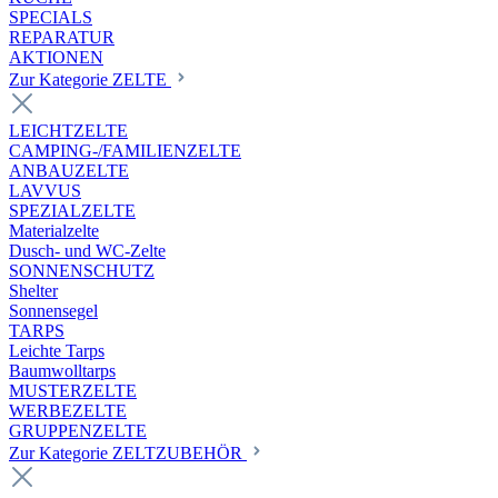
SPECIALS
REPARATUR
AKTIONEN
Zur Kategorie ZELTE
LEICHTZELTE
CAMPING-/FAMILIENZELTE
ANBAUZELTE
LAVVUS
SPEZIALZELTE
Materialzelte
Dusch- und WC-Zelte
SONNENSCHUTZ
Shelter
Sonnensegel
TARPS
Leichte Tarps
Baumwolltarps
MUSTERZELTE
WERBEZELTE
GRUPPENZELTE
Zur Kategorie ZELTZUBEHÖR