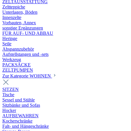
ZELTAUSSTATTUNG
Zeltteppiche
Unterlagen, Böden
Innenzelte
Vorbauten, Annex
sonstige Ergänzungen
FÜR AUF- UND ABBAU
Heringe
Seile
Abspannzubehör
Aufstellstangen und -sets
Werkzeug
PACKSÄCKE
ZELTPUMPEN
Zur Kategorie WOHNEN
SITZEN
Tische
Sessel und Stühle
Sitzbänke und Sofas
Hocker
AUFBEWAHREN
Kocherschränke
Falt- und Hängeschränke