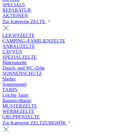
SPECIALS
REPARATUR
AKTIONEN
Zur Kategorie ZELTE
LEICHTZELTE
CAMPING-/FAMILIENZELTE
ANBAUZELTE
LAVVUS
SPEZIALZELTE
Materialzelte
Dusch- und WC-Zelte
SONNENSCHUTZ
Shelter
Sonnensegel
TARPS
Leichte Tarps
Baumwolltarps
MUSTERZELTE
WERBEZELTE
GRUPPENZELTE
Zur Kategorie ZELTZUBEHÖR