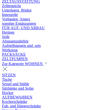
ZELTAUSSTATTUNG
Zeltteppiche
Unterlagen, Böden
Innenzelte
Vorbauten, Annex
sonstige Ergänzungen
FÜR AUF- UND ABBAU
Heringe
Seile
Abspannzubehör
Aufstellstangen und -sets
Werkzeug
PACKSÄCKE
ZELTPUMPEN
Zur Kategorie WOHNEN
SITZEN
Tische
Sessel und Stühle
Sitzbänke und Sofas
Hocker
AUFBEWAHREN
Kocherschränke
Falt- und Hängeschränke