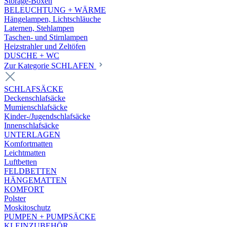
Storage-Boxen
BELEUCHTUNG + WÄRME
Hängelampen, Lichtschläuche
Laternen, Stehlampen
Taschen- und Stirnlampen
Heizstrahler und Zeltöfen
DUSCHE + WC
Zur Kategorie SCHLAFEN
SCHLAFSÄCKE
Deckenschlafsäcke
Mumienschlafsäcke
Kinder-/Jugendschlafsäcke
Innenschlafsäcke
UNTERLAGEN
Komfortmatten
Leichtmatten
Luftbetten
FELDBETTEN
HÄNGEMATTEN
KOMFORT
Polster
Moskitoschutz
PUMPEN + PUMPSÄCKE
KLEINZUBEHÖR