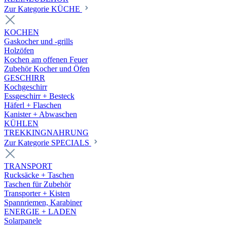
Zur Kategorie KÜCHE
KOCHEN
Gaskocher und -grills
Holzöfen
Kochen am offenen Feuer
Zubehör Kocher und Öfen
GESCHIRR
Kochgeschirr
Essgeschirr + Besteck
Häferl + Flaschen
Kanister + Abwaschen
KÜHLEN
TREKKINGNAHRUNG
Zur Kategorie SPECIALS
TRANSPORT
Rucksäcke + Taschen
Taschen für Zubehör
Transporter + Kisten
Spannriemen, Karabiner
ENERGIE + LADEN
Solarpanele