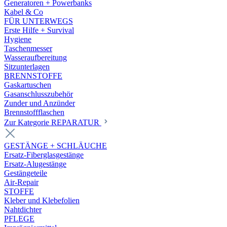
Generatoren + Powerbanks
Kabel & Co
FÜR UNTERWEGS
Erste Hilfe + Survival
Hygiene
Taschenmesser
Wasseraufbereitung
Sitzunterlagen
BRENNSTOFFE
Gaskartuschen
Gasanschlusszubehör
Zunder und Anzünder
Brennstoffflaschen
Zur Kategorie REPARATUR
GESTÄNGE + SCHLÄUCHE
Ersatz-Fiberglasgestänge
Ersatz-Alugestänge
Gestängeteile
Air-Repair
STOFFE
Kleber und Klebefolien
Nahtdichter
PFLEGE