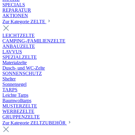
SPECIALS
REPARATUR
AKTIONEN
Zur Kategorie ZELTE
LEICHTZELTE
CAMPING-/FAMILIENZELTE
ANBAUZELTE
LAVVUS
SPEZIALZELTE
Materialzelte
Dusch- und WC-Zelte
SONNENSCHUTZ
Shelter
Sonnensegel
TARPS
Leichte Tarps
Baumwolltarps
MUSTERZELTE
WERBEZELTE
GRUPPENZELTE
Zur Kategorie ZELTZUBEHÖR