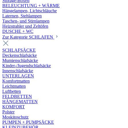
Storage-Boxen
BELEUCHTUNG + WÄRME
Hängelampen, Lichtschläuche
Laternen, Stehlampen
Taschen- und Stirnlampen
Heizstrahler und Zeltöfen
DUSCHE + WC
Zur Kategorie SCHLAFEN
SCHLAFSÄCKE
Deckenschlafsäcke
Mumienschlafsäcke
Kinder-/Jugendschlafsäcke
Innenschlafsäcke
UNTERLAGEN
Komfortmatten
Leichtmatten
Luftbetten
FELDBETTEN
HÄNGEMATTEN
KOMFORT
Polster
Moskitoschutz
PUMPEN + PUMPSÄCKE
KLEINZUBEHÖR