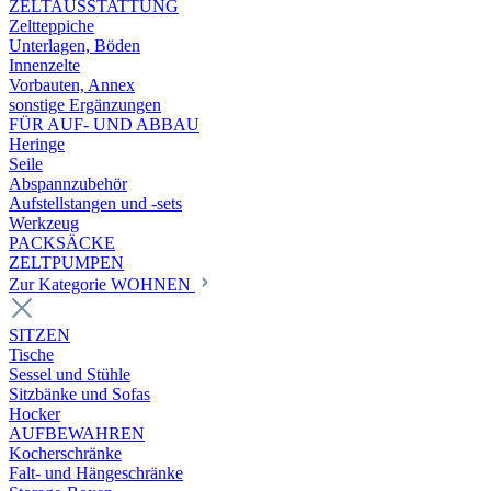
ZELTAUSSTATTUNG
Zeltteppiche
Unterlagen, Böden
Innenzelte
Vorbauten, Annex
sonstige Ergänzungen
FÜR AUF- UND ABBAU
Heringe
Seile
Abspannzubehör
Aufstellstangen und -sets
Werkzeug
PACKSÄCKE
ZELTPUMPEN
Zur Kategorie WOHNEN
SITZEN
Tische
Sessel und Stühle
Sitzbänke und Sofas
Hocker
AUFBEWAHREN
Kocherschränke
Falt- und Hängeschränke