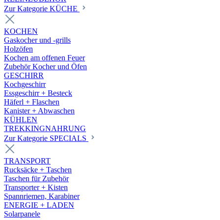
Zur Kategorie KÜCHE
KOCHEN
Gaskocher und -grills
Holzöfen
Kochen am offenen Feuer
Zubehör Kocher und Öfen
GESCHIRR
Kochgeschirr
Essgeschirr + Besteck
Häferl + Flaschen
Kanister + Abwaschen
KÜHLEN
TREKKINGNAHRUNG
Zur Kategorie SPECIALS
TRANSPORT
Rucksäcke + Taschen
Taschen für Zubehör
Transporter + Kisten
Spannriemen, Karabiner
ENERGIE + LADEN
Solarpanele