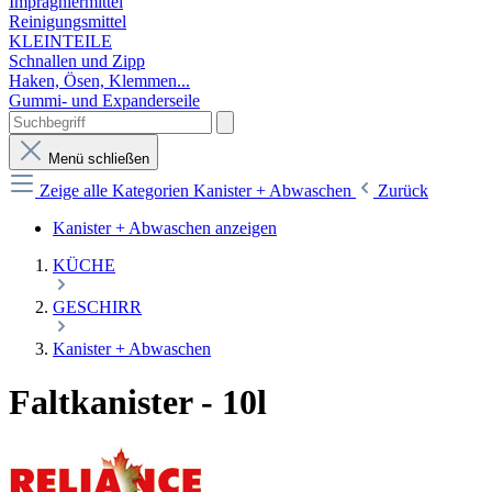
Imprägniermittel
Reinigungsmittel
KLEINTEILE
Schnallen und Zipp
Haken, Ösen, Klemmen...
Gummi- und Expanderseile
Menü schließen
Zeige alle Kategorien
Kanister + Abwaschen
Zurück
Kanister + Abwaschen anzeigen
KÜCHE
GESCHIRR
Kanister + Abwaschen
Faltkanister - 10l