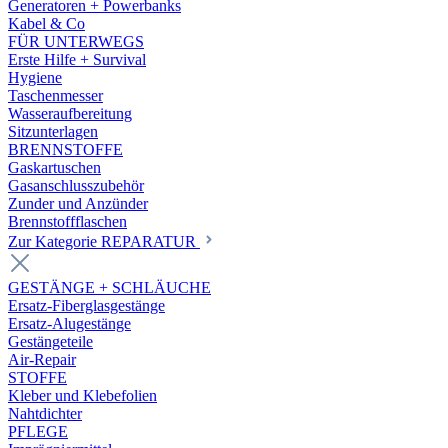
Generatoren + Powerbanks
Kabel & Co
FÜR UNTERWEGS
Erste Hilfe + Survival
Hygiene
Taschenmesser
Wasseraufbereitung
Sitzunterlagen
BRENNSTOFFE
Gaskartuschen
Gasanschlusszubehör
Zunder und Anzünder
Brennstoffflaschen
Zur Kategorie REPARATUR
GESTÄNGE + SCHLÄUCHE
Ersatz-Fiberglasgestänge
Ersatz-Alugestänge
Gestängeteile
Air-Repair
STOFFE
Kleber und Klebefolien
Nahtdichter
PFLEGE