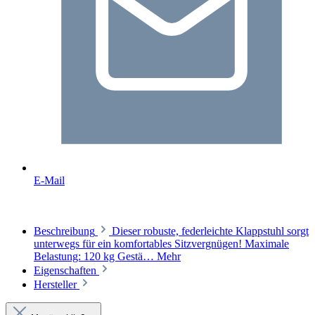
E-Mail
Beschreibung
Dieser robuste, federleichte Klappstuhl sorgt
unterwegs für ein komfortables Sitzvergnügen! Maximale
Belastung: 120 kg Gestä…
Mehr
Eigenschaften
Hersteller