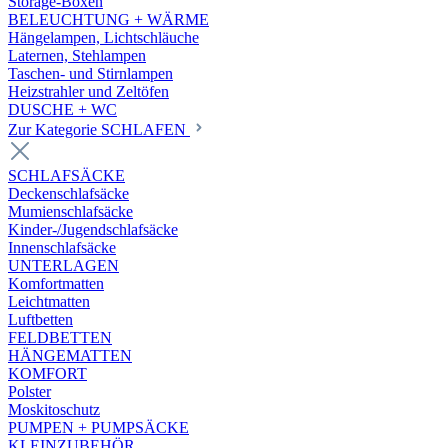
Storage-Boxen
BELEUCHTUNG + WÄRME
Hängelampen, Lichtschläuche
Laternen, Stehlampen
Taschen- und Stirnlampen
Heizstrahler und Zeltöfen
DUSCHE + WC
Zur Kategorie SCHLAFEN
SCHLAFSÄCKE
Deckenschlafsäcke
Mumienschlafsäcke
Kinder-/Jugendschlafsäcke
Innenschlafsäcke
UNTERLAGEN
Komfortmatten
Leichtmatten
Luftbetten
FELDBETTEN
HÄNGEMATTEN
KOMFORT
Polster
Moskitoschutz
PUMPEN + PUMPSÄCKE
KLEINZUBEHÖR