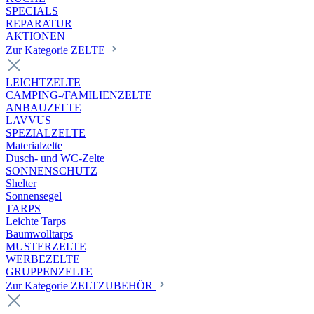
SPECIALS
REPARATUR
AKTIONEN
Zur Kategorie ZELTE
LEICHTZELTE
CAMPING-/FAMILIENZELTE
ANBAUZELTE
LAVVUS
SPEZIALZELTE
Materialzelte
Dusch- und WC-Zelte
SONNENSCHUTZ
Shelter
Sonnensegel
TARPS
Leichte Tarps
Baumwolltarps
MUSTERZELTE
WERBEZELTE
GRUPPENZELTE
Zur Kategorie ZELTZUBEHÖR