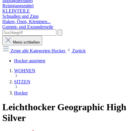
Imprägniermittel
Reinigungsmittel
KLEINTEILE
Schnallen und Zipp
Haken, Ösen, Klemmen...
Gummi- und Expanderseile
Menü schließen
Zeige alle Kategorien
Hocker
Zurück
Hocker anzeigen
WOHNEN
SITZEN
Hocker
Leichthocker Geographic High
Silver