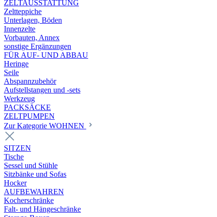
ZELTAUSSTATTUNG
Zeltteppiche
Unterlagen, Böden
Innenzelte
Vorbauten, Annex
sonstige Ergänzungen
FÜR AUF- UND ABBAU
Heringe
Seile
Abspannzubehör
Aufstellstangen und -sets
Werkzeug
PACKSÄCKE
ZELTPUMPEN
Zur Kategorie WOHNEN
SITZEN
Tische
Sessel und Stühle
Sitzbänke und Sofas
Hocker
AUFBEWAHREN
Kocherschränke
Falt- und Hängeschränke