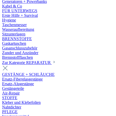
Generatoren + Powerbanks
Kabel & Co
FÜR UNTERWEGS
Erste Hilfe + Survival
Hygiene
Taschenmesser
Wasseraufbereitung
Sitzunterlagen
BRENNSTOFFE
Gaskartuschen
Gasanschlusszubehör
Zunder und Anzünder
Brennstoffflaschen
Zur Kategorie REPARATUR
GESTÄNGE + SCHLÄUCHE
Ersatz-Fiberglasgestänge
Ersatz-Alugestänge
Gestängeteile
Air-Repair
STOFFE
Kleber und Klebefolien
Nahtdichter
PFLEGE