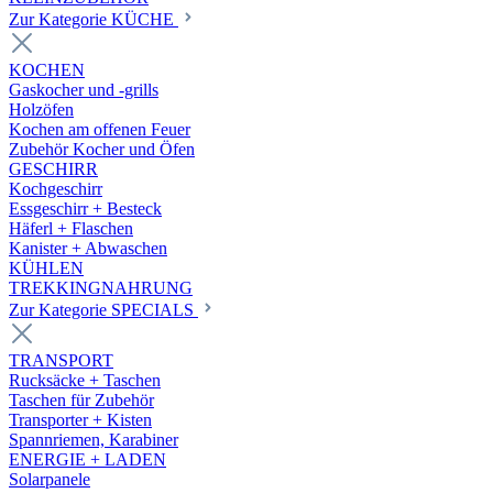
Zur Kategorie KÜCHE
KOCHEN
Gaskocher und -grills
Holzöfen
Kochen am offenen Feuer
Zubehör Kocher und Öfen
GESCHIRR
Kochgeschirr
Essgeschirr + Besteck
Häferl + Flaschen
Kanister + Abwaschen
KÜHLEN
TREKKINGNAHRUNG
Zur Kategorie SPECIALS
TRANSPORT
Rucksäcke + Taschen
Taschen für Zubehör
Transporter + Kisten
Spannriemen, Karabiner
ENERGIE + LADEN
Solarpanele