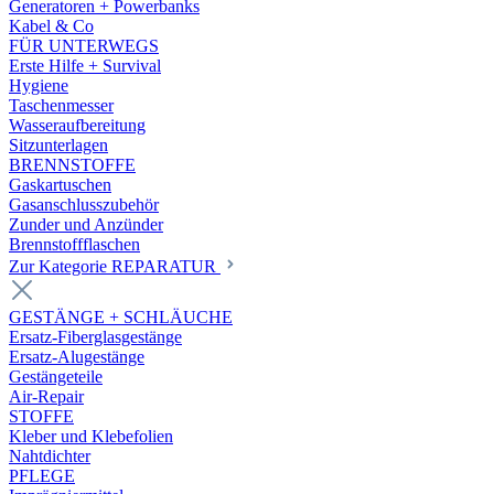
Generatoren + Powerbanks
Kabel & Co
FÜR UNTERWEGS
Erste Hilfe + Survival
Hygiene
Taschenmesser
Wasseraufbereitung
Sitzunterlagen
BRENNSTOFFE
Gaskartuschen
Gasanschlusszubehör
Zunder und Anzünder
Brennstoffflaschen
Zur Kategorie REPARATUR
GESTÄNGE + SCHLÄUCHE
Ersatz-Fiberglasgestänge
Ersatz-Alugestänge
Gestängeteile
Air-Repair
STOFFE
Kleber und Klebefolien
Nahtdichter
PFLEGE