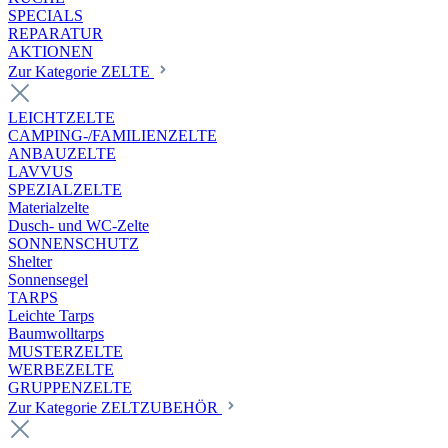
SPECIALS
REPARATUR
AKTIONEN
Zur Kategorie ZELTE
LEICHTZELTE
CAMPING-/FAMILIENZELTE
ANBAUZELTE
LAVVUS
SPEZIALZELTE
Materialzelte
Dusch- und WC-Zelte
SONNENSCHUTZ
Shelter
Sonnensegel
TARPS
Leichte Tarps
Baumwolltarps
MUSTERZELTE
WERBEZELTE
GRUPPENZELTE
Zur Kategorie ZELTZUBEHÖR