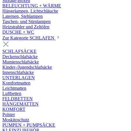
Storage-Boxen
BELEUCHTUNG + WÄRME
Hängelampen, Lichtschläuche
Laternen, Stehlampen
Taschen- und Stirnlampen
Heizstrahler und Zeltöfen
DUSCHE + WC
Zur Kategorie SCHLAFEN
SCHLAFSÄCKE
Deckenschlafsäcke
Mumienschlafsäcke
Kinder-/Jugendschlafsäcke
Innenschlafsäcke
UNTERLAGEN
Komfortmatten
Leichtmatten
Luftbetten
FELDBETTEN
HÄNGEMATTEN
KOMFORT
Polster
Moskitoschutz
PUMPEN + PUMPSÄCKE
KLEINZUBEHÖR