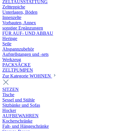
ZELTAUSSTATTUNG
Zeltteppiche
Unterlagen, Böden
Innenzelte
Vorbauten, Annex
sonstige Ergänzungen
FÜR AUF- UND ABBAU
Heringe
Seile
Abspannzubehör
Aufstellstangen und -sets
Werkzeug
PACKSÄCKE
ZELTPUMPEN
Zur Kategorie WOHNEN
SITZEN
Tische
Sessel und Stühle
Sitzbänke und Sofas
Hocker
AUFBEWAHREN
Kocherschränke
Falt- und Hängeschränke