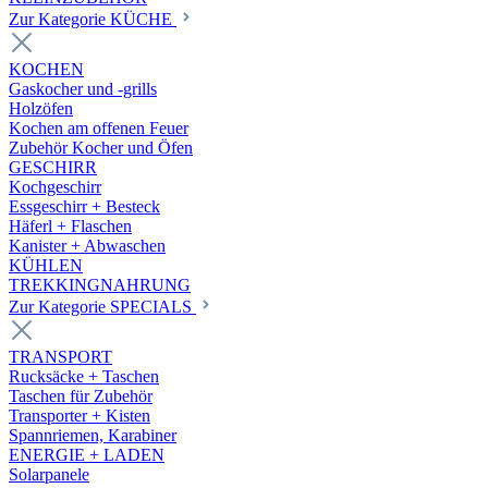
Zur Kategorie KÜCHE
KOCHEN
Gaskocher und -grills
Holzöfen
Kochen am offenen Feuer
Zubehör Kocher und Öfen
GESCHIRR
Kochgeschirr
Essgeschirr + Besteck
Häferl + Flaschen
Kanister + Abwaschen
KÜHLEN
TREKKINGNAHRUNG
Zur Kategorie SPECIALS
TRANSPORT
Rucksäcke + Taschen
Taschen für Zubehör
Transporter + Kisten
Spannriemen, Karabiner
ENERGIE + LADEN
Solarpanele