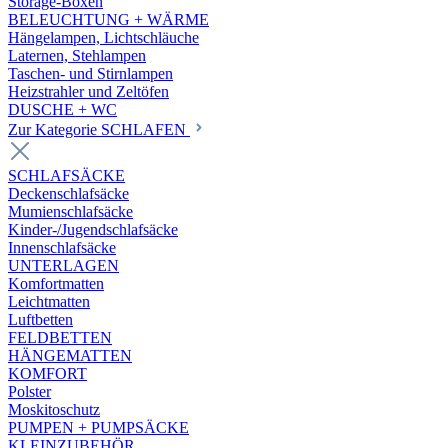
Storage-Boxen
BELEUCHTUNG + WÄRME
Hängelampen, Lichtschläuche
Laternen, Stehlampen
Taschen- und Stirnlampen
Heizstrahler und Zeltöfen
DUSCHE + WC
Zur Kategorie SCHLAFEN
SCHLAFSÄCKE
Deckenschlafsäcke
Mumienschlafsäcke
Kinder-/Jugendschlafsäcke
Innenschlafsäcke
UNTERLAGEN
Komfortmatten
Leichtmatten
Luftbetten
FELDBETTEN
HÄNGEMATTEN
KOMFORT
Polster
Moskitoschutz
PUMPEN + PUMPSÄCKE
KLEINZUBEHÖR