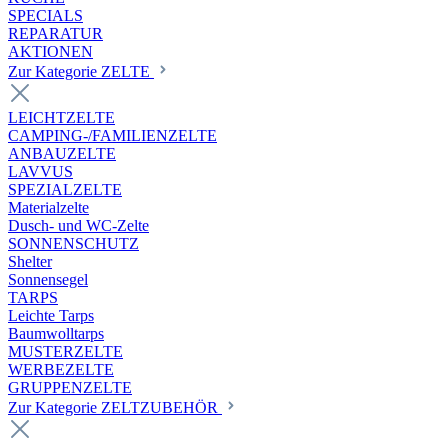
SPECIALS
REPARATUR
AKTIONEN
Zur Kategorie ZELTE
LEICHTZELTE
CAMPING-/FAMILIENZELTE
ANBAUZELTE
LAVVUS
SPEZIALZELTE
Materialzelte
Dusch- und WC-Zelte
SONNENSCHUTZ
Shelter
Sonnensegel
TARPS
Leichte Tarps
Baumwolltarps
MUSTERZELTE
WERBEZELTE
GRUPPENZELTE
Zur Kategorie ZELTZUBEHÖR