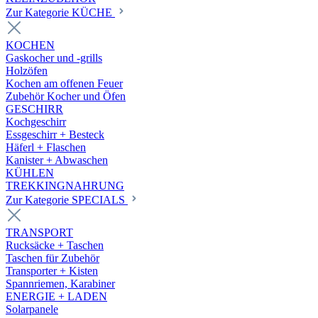
Zur Kategorie KÜCHE
KOCHEN
Gaskocher und -grills
Holzöfen
Kochen am offenen Feuer
Zubehör Kocher und Öfen
GESCHIRR
Kochgeschirr
Essgeschirr + Besteck
Häferl + Flaschen
Kanister + Abwaschen
KÜHLEN
TREKKINGNAHRUNG
Zur Kategorie SPECIALS
TRANSPORT
Rucksäcke + Taschen
Taschen für Zubehör
Transporter + Kisten
Spannriemen, Karabiner
ENERGIE + LADEN
Solarpanele