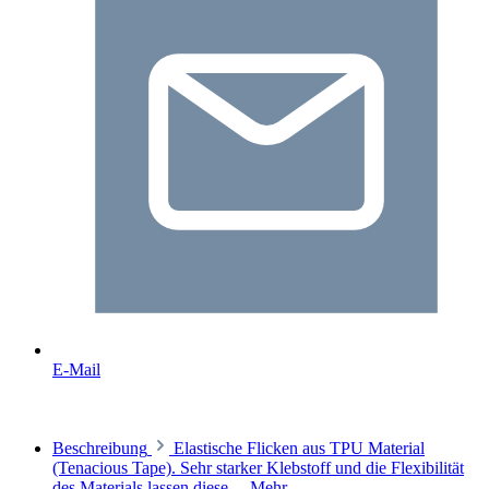
E-Mail
Beschreibung
Elastische Flicken aus TPU Material
(Tenacious Tape). Sehr starker Klebstoff und die Flexibilität
des Materials lassen diese…
Mehr