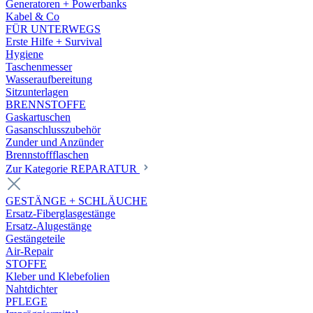
Generatoren + Powerbanks
Kabel & Co
FÜR UNTERWEGS
Erste Hilfe + Survival
Hygiene
Taschenmesser
Wasseraufbereitung
Sitzunterlagen
BRENNSTOFFE
Gaskartuschen
Gasanschlusszubehör
Zunder und Anzünder
Brennstoffflaschen
Zur Kategorie REPARATUR
GESTÄNGE + SCHLÄUCHE
Ersatz-Fiberglasgestänge
Ersatz-Alugestänge
Gestängeteile
Air-Repair
STOFFE
Kleber und Klebefolien
Nahtdichter
PFLEGE