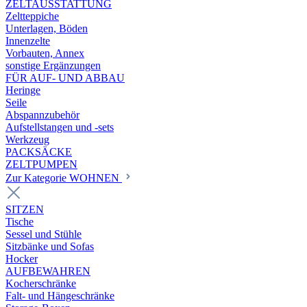
ZELTAUSSTATTUNG
Zeltteppiche
Unterlagen, Böden
Innenzelte
Vorbauten, Annex
sonstige Ergänzungen
FÜR AUF- UND ABBAU
Heringe
Seile
Abspannzubehör
Aufstellstangen und -sets
Werkzeug
PACKSÄCKE
ZELTPUMPEN
Zur Kategorie WOHNEN
SITZEN
Tische
Sessel und Stühle
Sitzbänke und Sofas
Hocker
AUFBEWAHREN
Kocherschränke
Falt- und Hängeschränke