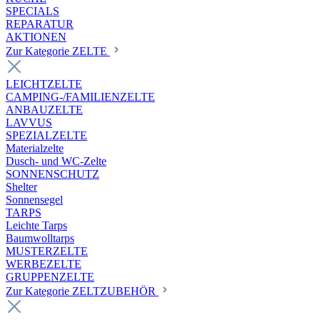
SPECIALS
REPARATUR
AKTIONEN
Zur Kategorie ZELTE
LEICHTZELTE
CAMPING-/FAMILIENZELTE
ANBAUZELTE
LAVVUS
SPEZIALZELTE
Materialzelte
Dusch- und WC-Zelte
SONNENSCHUTZ
Shelter
Sonnensegel
TARPS
Leichte Tarps
Baumwolltarps
MUSTERZELTE
WERBEZELTE
GRUPPENZELTE
Zur Kategorie ZELTZUBEHÖR