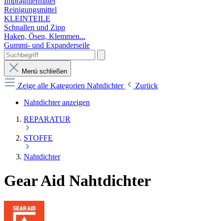
Imprägniermittel
Reinigungsmittel
KLEINTEILE
Schnallen und Zipp
Haken, Ösen, Klemmen...
Gummi- und Expanderseile
Menü schließen
Zeige alle Kategorien
Nahtdichter
Zurück
Nahtdichter anzeigen
REPARATUR
STOFFE
Nahtdichter
Gear Aid Nahtdichter