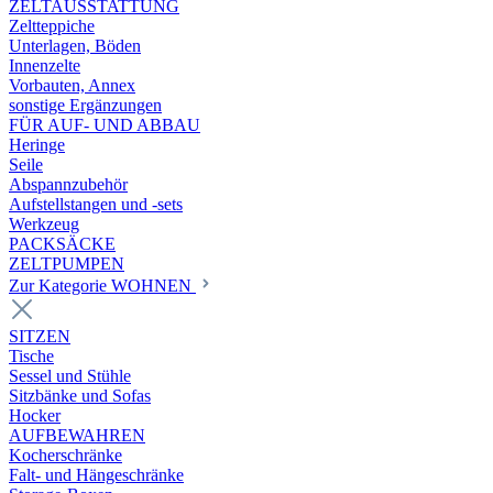
ZELTAUSSTATTUNG
Zeltteppiche
Unterlagen, Böden
Innenzelte
Vorbauten, Annex
sonstige Ergänzungen
FÜR AUF- UND ABBAU
Heringe
Seile
Abspannzubehör
Aufstellstangen und -sets
Werkzeug
PACKSÄCKE
ZELTPUMPEN
Zur Kategorie WOHNEN
SITZEN
Tische
Sessel und Stühle
Sitzbänke und Sofas
Hocker
AUFBEWAHREN
Kocherschränke
Falt- und Hängeschränke