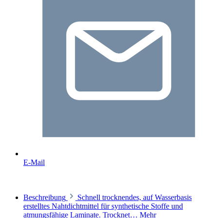
E-Mail
Beschreibung
Schnell trocknendes, auf Wasserbasis
erstelltes Nahtdichtmittel für synthetische Stoffe und
atmungsfähige Laminate. Trocknet…
Mehr