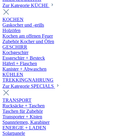
Zur Kategorie KÜCHE
KOCHEN
Gaskocher und -grills
Holzöfen
Kochen am offenen Feuer
Zubehör Kocher und Öfen
GESCHIRR
Kochgeschirr
Essgeschirr + Besteck
Häferl + Flaschen
Kanister + Abwaschen
KÜHLEN
TREKKINGNAHRUNG
Zur Kategorie SPECIALS
TRANSPORT
Rucksäcke + Taschen
Taschen für Zubehör
Transporter + Kisten
Spannriemen, Karabiner
ENERGIE + LADEN
Solarpanele