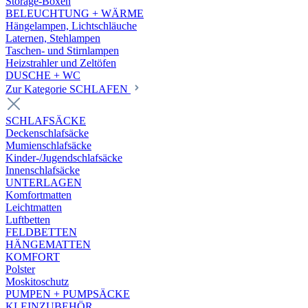
Storage-Boxen
BELEUCHTUNG + WÄRME
Hängelampen, Lichtschläuche
Laternen, Stehlampen
Taschen- und Stirnlampen
Heizstrahler und Zeltöfen
DUSCHE + WC
Zur Kategorie SCHLAFEN
SCHLAFSÄCKE
Deckenschlafsäcke
Mumienschlafsäcke
Kinder-/Jugendschlafsäcke
Innenschlafsäcke
UNTERLAGEN
Komfortmatten
Leichtmatten
Luftbetten
FELDBETTEN
HÄNGEMATTEN
KOMFORT
Polster
Moskitoschutz
PUMPEN + PUMPSÄCKE
KLEINZUBEHÖR