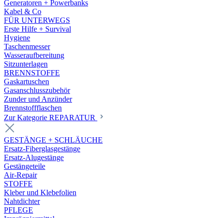
Generatoren + Powerbanks
Kabel & Co
FÜR UNTERWEGS
Erste Hilfe + Survival
Hygiene
Taschenmesser
Wasseraufbereitung
Sitzunterlagen
BRENNSTOFFE
Gaskartuschen
Gasanschlusszubehör
Zunder und Anzünder
Brennstoffflaschen
Zur Kategorie REPARATUR
GESTÄNGE + SCHLÄUCHE
Ersatz-Fiberglasgestänge
Ersatz-Alugestänge
Gestängeteile
Air-Repair
STOFFE
Kleber und Klebefolien
Nahtdichter
PFLEGE