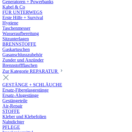
Generatoren + Powerbanks
Kabel & Co
FÜR UNTERWEGS
Erste Hilfe + Survival
Hygiene
Taschenmesser
Wasseraufbereitung
Sitzunterlagen
BRENNSTOFFE
Gaskartuschen
Gasanschlusszubehör
Zunder und Anzünder
Brennstoffflaschen
Zur Kategorie REPARATUR
GESTÄNGE + SCHLÄUCHE
Ersatz-Fiberglasgestänge
Ersatz-Alugestänge
Gestängeteile
Air-Repair
STOFFE
Kleber und Klebefolien
Nahtdichter
PFLEGE