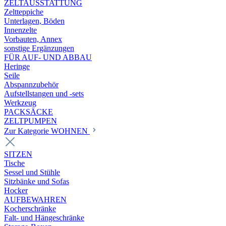
ZELTAUSSTATTUNG
Zeltteppiche
Unterlagen, Böden
Innenzelte
Vorbauten, Annex
sonstige Ergänzungen
FÜR AUF- UND ABBAU
Heringe
Seile
Abspannzubehör
Aufstellstangen und -sets
Werkzeug
PACKSÄCKE
ZELTPUMPEN
Zur Kategorie WOHNEN
SITZEN
Tische
Sessel und Stühle
Sitzbänke und Sofas
Hocker
AUFBEWAHREN
Kocherschränke
Falt- und Hängeschränke