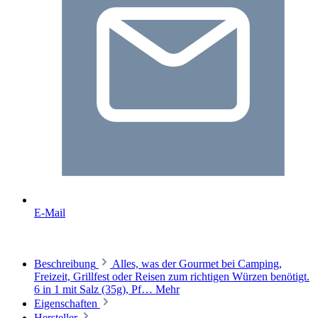
E-Mail
Beschreibung
Alles, was der Gourmet bei Camping,
Freizeit, Grillfest oder Reisen zum richtigen Würzen benötigt.
6 in 1 mit Salz (35g), Pf…
Mehr
Eigenschaften
Hersteller