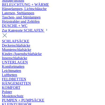
Storage-Boxen
BELEUCHTUNG + WÄRME
Hängelampen, Lichtschläuche
Laternen, Stehlampen
Taschen- und Stirnlampen
Heizstrahler und Zeltöfen
DUSCHE + WC
Zur Kategorie SCHLAFEN
SCHLAFSÄCKE
Deckenschlafsäcke
Mumienschlafsäcke
Kinder-/Jugendschlafsäcke
Innenschlafsäcke
UNTERLAGEN
Komfortmatten
Leichtmatten
Luftbetten
FELDBETTEN
HÄNGEMATTEN
KOMFORT
Polster
Moskitoschutz
PUMPEN + PUMPSÄCKE
KLEINZUBEHÖR