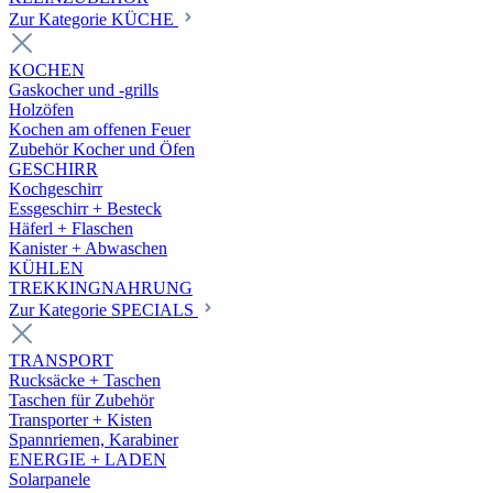
Zur Kategorie KÜCHE
KOCHEN
Gaskocher und -grills
Holzöfen
Kochen am offenen Feuer
Zubehör Kocher und Öfen
GESCHIRR
Kochgeschirr
Essgeschirr + Besteck
Häferl + Flaschen
Kanister + Abwaschen
KÜHLEN
TREKKINGNAHRUNG
Zur Kategorie SPECIALS
TRANSPORT
Rucksäcke + Taschen
Taschen für Zubehör
Transporter + Kisten
Spannriemen, Karabiner
ENERGIE + LADEN
Solarpanele