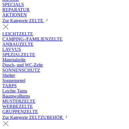
SPECIALS
REPARATUR
AKTIONEN
Zur Kategorie ZELTE
LEICHTZELTE
CAMPING-/FAMILIENZELTE
ANBAUZELTE
LAVVUS
SPEZIALZELTE
Materialzelte
Dusch- und WC-Zelte
SONNENSCHUTZ
Shelter
Sonnensegel
TARPS
Leichte Tarps
Baumwolltarps
MUSTERZELTE
WERBEZELTE
GRUPPENZELTE
Zur Kategorie ZELTZUBEHÖR