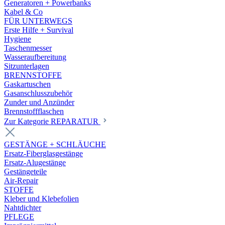
Generatoren + Powerbanks
Kabel & Co
FÜR UNTERWEGS
Erste Hilfe + Survival
Hygiene
Taschenmesser
Wasseraufbereitung
Sitzunterlagen
BRENNSTOFFE
Gaskartuschen
Gasanschlusszubehör
Zunder und Anzünder
Brennstoffflaschen
Zur Kategorie REPARATUR
GESTÄNGE + SCHLÄUCHE
Ersatz-Fiberglasgestänge
Ersatz-Alugestänge
Gestängeteile
Air-Repair
STOFFE
Kleber und Klebefolien
Nahtdichter
PFLEGE