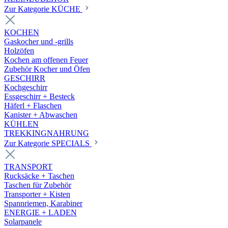
Zur Kategorie KÜCHE
KOCHEN
Gaskocher und -grills
Holzöfen
Kochen am offenen Feuer
Zubehör Kocher und Öfen
GESCHIRR
Kochgeschirr
Essgeschirr + Besteck
Häferl + Flaschen
Kanister + Abwaschen
KÜHLEN
TREKKINGNAHRUNG
Zur Kategorie SPECIALS
TRANSPORT
Rucksäcke + Taschen
Taschen für Zubehör
Transporter + Kisten
Spannriemen, Karabiner
ENERGIE + LADEN
Solarpanele