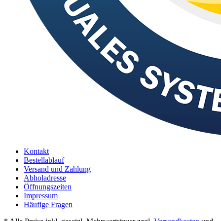
Kontakt
Bestellablauf
Versand und Zahlung
Abholadresse
Öffnungszeiten
Impressum
Häufige Fragen