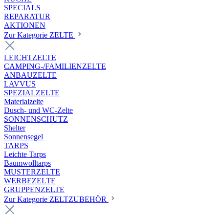
SPECIALS
REPARATUR
AKTIONEN
Zur Kategorie ZELTE
LEICHTZELTE
CAMPING-/FAMILIENZELTE
ANBAUZELTE
LAVVUS
SPEZIALZELTE
Materialzelte
Dusch- und WC-Zelte
SONNENSCHUTZ
Shelter
Sonnensegel
TARPS
Leichte Tarps
Baumwolltarps
MUSTERZELTE
WERBEZELTE
GRUPPENZELTE
Zur Kategorie ZELTZUBEHÖR