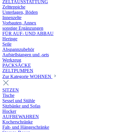
ZELTAUSSTATTUNG
Zeltteppiche
Unterlagen, Böden
Innenzelte
Vorbauten, Annex
sonstige Ergänzungen
FÜR AUF- UND ABBAU
Heringe
Seile
Abspannzubehör
Aufstellstangen und -sets
Werkzeug
PACKSÄCKE
ZELTPUMPEN
Zur Kategorie WOHNEN
SITZEN
Tische
Sessel und Stühle
Sitzbänke und Sofas
Hocker
AUFBEWAHREN
Kocherschränke
Falt- und Hängeschränke