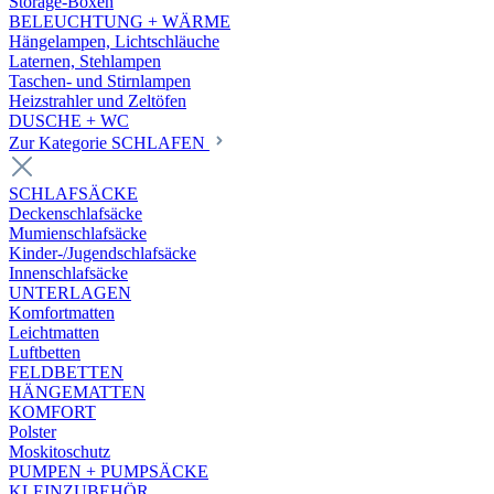
Storage-Boxen
BELEUCHTUNG + WÄRME
Hängelampen, Lichtschläuche
Laternen, Stehlampen
Taschen- und Stirnlampen
Heizstrahler und Zeltöfen
DUSCHE + WC
Zur Kategorie SCHLAFEN
SCHLAFSÄCKE
Deckenschlafsäcke
Mumienschlafsäcke
Kinder-/Jugendschlafsäcke
Innenschlafsäcke
UNTERLAGEN
Komfortmatten
Leichtmatten
Luftbetten
FELDBETTEN
HÄNGEMATTEN
KOMFORT
Polster
Moskitoschutz
PUMPEN + PUMPSÄCKE
KLEINZUBEHÖR